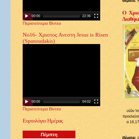
Θέματα:
Ο Χρισ
00:00
22:36
Διαθήκ
Περισσότερα Βίντεο
Νο16- Χριστος Ανεστη Jesus is Risen
(Spanoudakis)
00:00
04:02
Περισσότερα Βίντεο
υἱῶν Ἰσ
προελεύσε
Εορτολόγιο
Ημέρας
α 16,17
Πέμπτη
Θέματα: