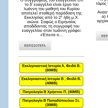
Ο συγγραφέας του ευαγγελίου Ότι
τόμος
το δ' ευαγγέλιο είναι έργο του
Ιωάννη του μαθητή του Κυρίου
Αναστ
αποτελεί σταθερή παράδοση της
α) 
Εκκλησίας από το 2° ήδη μ.Χ.
αρχαι
αιώνα. Σαφώς ο Ειρηναίος
αποδίδοντας τη συγγραφή του
ευαγγελίου στον Ιωάννη γράφει:
«Έπειτα ο…
ΠΕΡ
ΠΕΡΙΣΣΟΤΕΡΑ
Εκκλησιαστική Ιστορία Α, Φειδά Β.
(60MB)
Εκκλησιαστική Ιστορία Β , Φειδά Β.
(40MB)
Πατρολογία Β Χρήστου Π. (40MB)
Πατρολογία Β Παπαδόπουλου Στ.
(30MB)