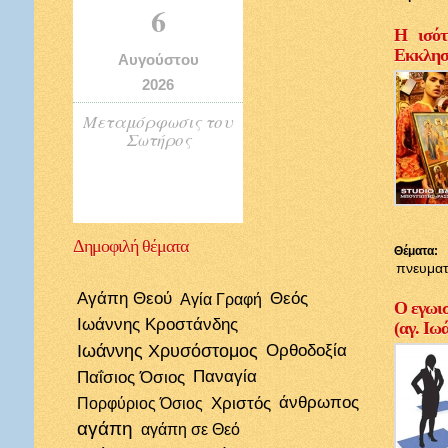
6
Η ισότ
Εκκλησί
Αυγούστου
2026
Μεταμόρφωσις του
Σωτήρος
Δημοφιλή
θέματα
Θέματα:
πνευματ
Αγάπη Θεού
Θεός
Αγία Γραφή
Ο εγωισ
Ιωάννης Κροστάνδης
(αγ. Ιω
Ιωάννης Χρυσόστομος
Ορθοδοξία
Παΐσιος Όσιος
Παναγία
Χριστός
άνθρωπος
Πορφύριος Όσιος
αγάπη
αγάπη σε Θεό