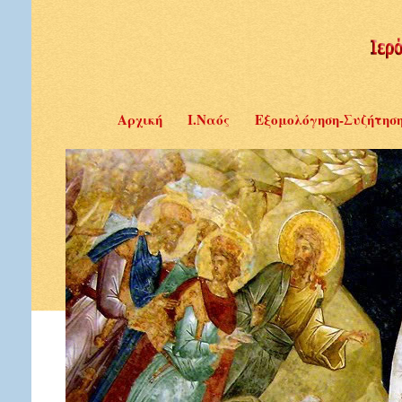
Αρχική
Ι.Ναός
Εξομολόγηση-Συζήτησ