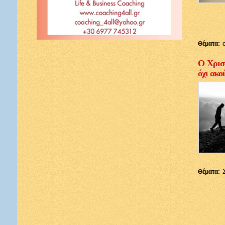
Θέματα:
Ο Χριστ
όχι ακο
Θέματα: