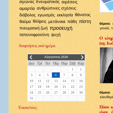
αγώνας πνευματικός
αιρέσεις
αμαρτία
ανθρώπινες σχέσεις
θάνατος
διάβολος
εγωισμός
εκκλησία
πίστη
θλίψεις
μετάνοια
θαύμα
πάθη
Θέματα:
προσευχή
πνευματική ζωή
γονείς
ταπεινοφροσύνη
ψυχή
Ο κληρι
(αγ. Ιω
Αναρτήσεις
ανά ημέρα
__
__
Αύγουστος 2026
Δευ
Τρί
Τετ
Πέμ
Παρ
Σάβ
Κυρ
1
2
3
4
5
6
7
8
9
10
11
12
13
14
15
16
17
18
19
20
21
22
23
24
25
26
27
28
29
30
Θέματα:
ελευθερ
31
Πόσο κ
Επισκέπτες
είναι 