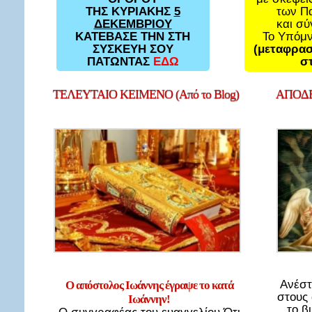
των Π
ΤΗΣ ΚΥΡΙΑΚΗΣ
5
και σ
ΔΕΚΕΜΒΡΙΟΥ
Το Υπόμ
ΚΑΤΕΒΑΣΕ ΤΗΝ ΣΤΗ
(μεταφρασ
ΣΥΣΚΕΥΗ ΣΟΥ
στ
ΠΑΤΩΝΤΑΣ
ΕΔΩ
ΤΕΛΕΥΤΑΙΟ
ΚΕΙΜΕΝΟ (Από το Blog)
ΑΠΟΔΕ
Ανέστ
Ο απόστολος Ιωάννης έγραψε το κατά
στους
Ιωάννην!
το β