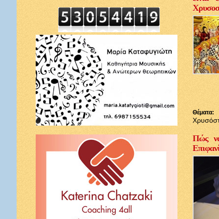
Χρυσοσ
Θέματα:
Χρυσόσ
Πώς να
Επιφαν