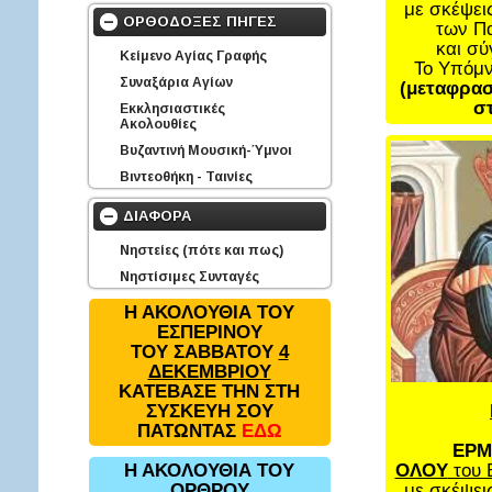
με σκέψει
ΟΡΘΟΔΟΞΕΣ ΠΗΓΕΣ
των Π
και σ
Κείμενο Αγίας Γραφής
Το Υπόμ
Συναξάρια Αγίων
(μεταφρασ
στ
Εκκλησιαστικές
Ακολουθίες
Βυζαντινή Μουσική-Ύμνοι
Βιντεοθήκη - Ταινίες
ΔΙΑΦΟΡΑ
Νηστείες (πότε και πως)
Νηστίσιμες Συνταγές
Η ΑΚΟΛΟΥΘΙΑ ΤΟΥ
ΕΣΠΕΡΙΝΟΥ
ΤΟΥ ΣΑΒΒΑΤΟΥ
4
ΔΕΚΕΜΒΡΙΟΥ
ΚΑΤΕΒΑΣΕ ΤΗΝ ΣΤΗ
ΣΥΣΚΕΥΗ ΣΟΥ
ΠΑΤΩΝΤΑΣ
ΕΔΩ
ΕΡΜ
ΟΛΟΥ
του 
Η ΑΚΟΛΟΥΘΙΑ ΤΟΥ
με σκέψει
ΟΡΘΡΟΥ