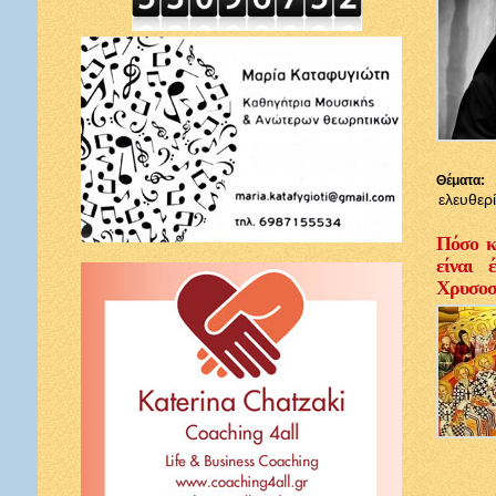
Θέματα:
ελευθερ
Πόσο κ
είναι 
Χρυσοσ