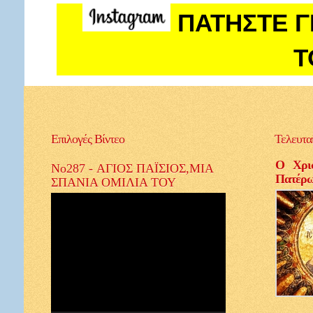
ΠΑΤΗΣΤΕ Γ
Τ
Επιλογές
Βίντεο
Τελευτα
Ο Χρισ
No287 - ΑΓΙΟΣ ΠΑΪΣΙΟΣ,ΜΙΑ
Πατέρ
ΣΠΑΝΙΑ ΟΜΙΛΙΑ ΤΟΥ