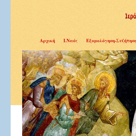
Αρχική
Ι.Ναός
Εξομολόγηση-Συζήτησ