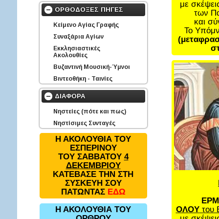
με σκέψει
ΟΡΘΟΔΟΞΕΣ ΠΗΓΕΣ
των Π
και σ
Κείμενο Αγίας Γραφής
Το Υπόμ
Συναξάρια Αγίων
(μεταφρασ
στ
Εκκλησιαστικές
Ακολουθίες
Βυζαντινή Μουσική-Ύμνοι
Βιντεοθήκη - Ταινίες
ΔΙΑΦΟΡΑ
Νηστείες (πότε και πως)
Νηστίσιμες Συνταγές
Η ΑΚΟΛΟΥΘΙΑ ΤΟΥ
ΕΣΠΕΡΙΝΟΥ
ΤΟΥ ΣΑΒΒΑΤΟΥ
4
ΔΕΚΕΜΒΡΙΟΥ
ΚΑΤΕΒΑΣΕ ΤΗΝ ΣΤΗ
ΣΥΣΚΕΥΗ ΣΟΥ
ΠΑΤΩΝΤΑΣ
ΕΔΩ
ΕΡΜ
ΟΛΟΥ
του 
Η ΑΚΟΛΟΥΘΙΑ ΤΟΥ
με σκέψει
ΟΡΘΡΟΥ