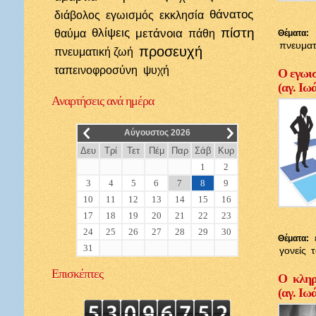
θάνατος
διάβολος
εγωισμός
εκκλησία
πίστη
θλίψεις
μετάνοια
θαύμα
πάθη
Θέματα:
πνευματ
προσευχή
πνευματική ζωή
ταπεινοφροσύνη
ψυχή
Ο εγωισ
(αγ. Ιω
Αναρτήσεις
ανά ημέρα
__
__
Αύγουστος 2026
Δευ
Τρί
Τετ
Πέμ
Παρ
Σάβ
Κυρ
1
2
3
4
5
6
7
8
9
10
11
12
13
14
15
16
17
18
19
20
21
22
23
24
25
26
27
28
29
30
Θέματα:
31
γονείς
Επισκέπτες
Ο κληρι
(αγ. Ιω