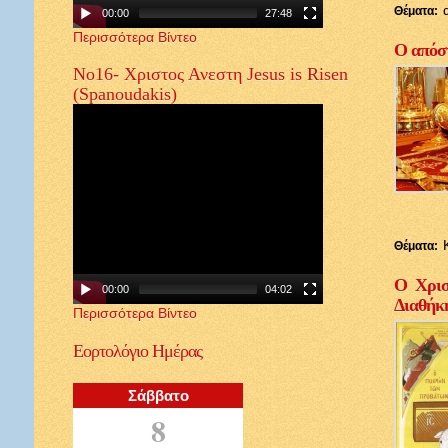
Θέματα:
00:00
27:48
Περισσότερα Βίντεο
Ο απόστ
Νο16- Χριστος Ανεστη Jesus is Risen
(Spanoudakis)
Θέματα:
Ο Χρισ
00:00
04:02
Διαθήκ
Περισσότερα Βίντεο
Εορτολόγιο
Ημέρας
Σάββατο
8