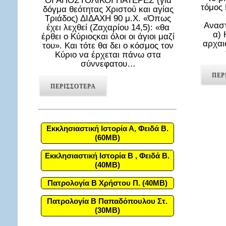
ΟΙ ΑΠΟΣΤΟΛΙΚΟΙ ΠΑΤΕΡΕΣ (για
τόμος
δόγμα θεότητας Χριστού και αγίας
Τριάδος) ΔΙΔΑΧΗ 90 μ.Χ. «Όπως
Αναστ
έχει λεχθεί (Ζαχαρίου 14,5): «θα
α) 
έρθει ο Κύριοςκαι όλοι οι άγιοι μαζί
αρχαι
του». Και τότε θα δει ο κόσμος τον
Κύριο να έρχεται πάνω στα
σύννεφατου…
ΠΕΡ
ΠΕΡΙΣΣΟΤΕΡΑ
Εκκλησιαστική Ιστορία Α, Φειδά Β.
(60MB)
Εκκλησιαστική Ιστορία Β , Φειδά Β.
(40MB)
Πατρολογία Β Χρήστου Π. (40MB)
Πατρολογία Β Παπαδόπουλου Στ.
(30MB)