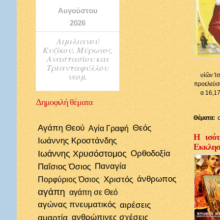
Αυγούστου
2026
Αιμιλιανού
Κυζίκου, Μύρωνος,
Αναστασίου και
Τριανταφύλλου
νεομ.
υἱῶν Ἰσ
προελεύσε
α 16,17
Δημοφιλή
θέματα
Θέματα:
Αγάπη Θεού
Θεός
Αγία Γραφή
Η ισότ
Ιωάννης Κροστάνδης
Εκκλησί
Ιωάννης Χρυσόστομος
Ορθοδοξία
Παΐσιος Όσιος
Παναγία
Χριστός
άνθρωπος
Πορφύριος Όσιος
αγάπη
αγάπη σε Θεό
αγώνας πνευματικός
αιρέσεις
αμαρτία
ανθρώπινες σχέσεις