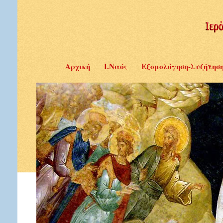
Αρχική
Ι.Ναός
Εξομολόγηση-Συζήτησ