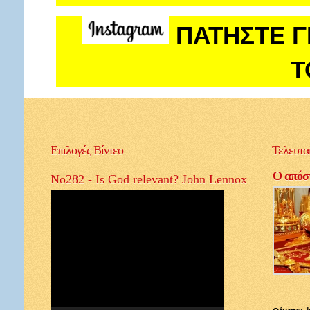
ΠΑΤΗΣΤΕ Γ
Τ
Επιλογές
Βίντεο
Τελευτα
Ο απόστ
No282 - Is God relevant? John Lennox