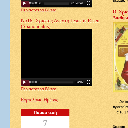
Θέματα:
00:00:00
01:20:41
Περισσότερα Βίντεο
Ο Χρισ
Διαθήκ
Νο16- Χριστος Ανεστη Jesus is Risen
(Spanoudakis)
00:00
04:02
Περισσότερα Βίντεο
Εορτολόγιο
Ημέρας
υἱῶν Ἰσ
προελεύσε
Παρασκευή
α 16,17
7
Θέματα: