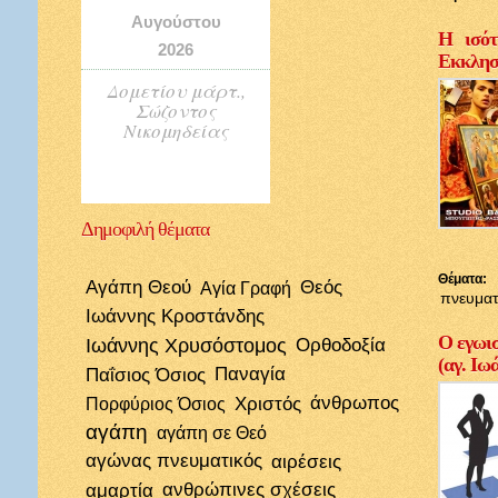
Αυγούστου
Η ισότ
2026
Εκκλησί
Δομετίου μάρτ.,
Σώζοντος
Νικομηδείας
Δημοφιλή
θέματα
Θέματα:
Αγάπη Θεού
Θεός
Αγία Γραφή
πνευματ
Ιωάννης Κροστάνδης
Ο εγωισ
Ιωάννης Χρυσόστομος
Ορθοδοξία
(αγ. Ιω
Παΐσιος Όσιος
Παναγία
Χριστός
άνθρωπος
Πορφύριος Όσιος
αγάπη
αγάπη σε Θεό
αγώνας πνευματικός
αιρέσεις
αμαρτία
ανθρώπινες σχέσεις