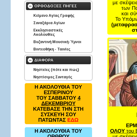
με σκέψει
ΟΡΘΟΔΟΞΕΣ ΠΗΓΕΣ
των Π
και σ
Κείμενο Αγίας Γραφής
Το Υπόμ
Συναξάρια Αγίων
(μεταφρασ
στ
Εκκλησιαστικές
Ακολουθίες
Βυζαντινή Μουσική-Ύμνοι
Βιντεοθήκη - Ταινίες
ΔΙΑΦΟΡΑ
Νηστείες (πότε και πως)
Νηστίσιμες Συνταγές
Η ΑΚΟΛΟΥΘΙΑ ΤΟΥ
ΕΣΠΕΡΙΝΟΥ
ΤΟΥ ΣΑΒΒΑΤΟΥ
4
ΔΕΚΕΜΒΡΙΟΥ
ΚΑΤΕΒΑΣΕ ΤΗΝ ΣΤΗ
ΣΥΣΚΕΥΗ ΣΟΥ
ΠΑΤΩΝΤΑΣ
ΕΔΩ
ΕΡΜ
ΟΛΟΥ
του 
Η ΑΚΟΛΟΥΘΙΑ ΤΟΥ
με σκέψει
ΟΡΘΡΟΥ