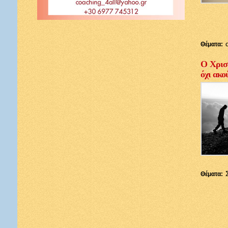
Θέματα:
Ο Χριστ
όχι ακο
Θέματα: