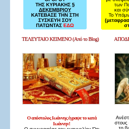
των Π
ΤΗΣ ΚΥΡΙΑΚΗΣ
5
και σ
ΔΕΚΕΜΒΡΙΟΥ
Το Υπόμ
ΚΑΤΕΒΑΣΕ ΤΗΝ ΣΤΗ
(μεταφρασ
ΣΥΣΚΕΥΗ ΣΟΥ
στ
ΠΑΤΩΝΤΑΣ
ΕΔΩ
ΤΕΛΕΥΤΑΙΟ
ΚΕΙΜΕΝΟ (Από το Blog)
ΑΠΟΔΕ
Ανέστ
Ο απόστολος Ιωάννης έγραψε το κατά
στους
Ιωάννην!
το β