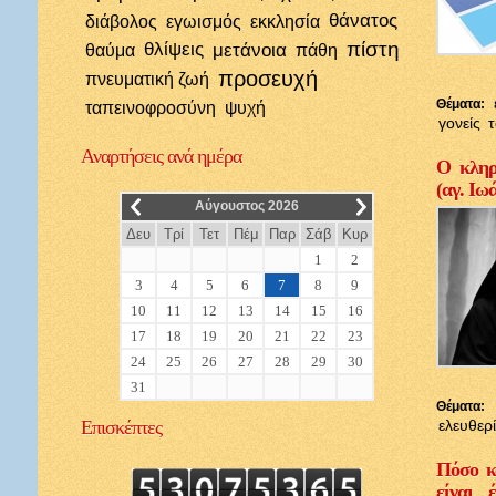
θάνατος
διάβολος
εγωισμός
εκκλησία
πίστη
θλίψεις
μετάνοια
θαύμα
πάθη
προσευχή
πνευματική ζωή
Θέματα:
ταπεινοφροσύνη
ψυχή
γονείς
Αναρτήσεις
ανά ημέρα
Ο κληρι
(αγ. Ιω
__
__
Αύγουστος 2026
Δευ
Τρί
Τετ
Πέμ
Παρ
Σάβ
Κυρ
1
2
3
4
5
6
7
8
9
10
11
12
13
14
15
16
17
18
19
20
21
22
23
24
25
26
27
28
29
30
31
Θέματα:
Επισκέπτες
ελευθερ
Πόσο κ
είναι 