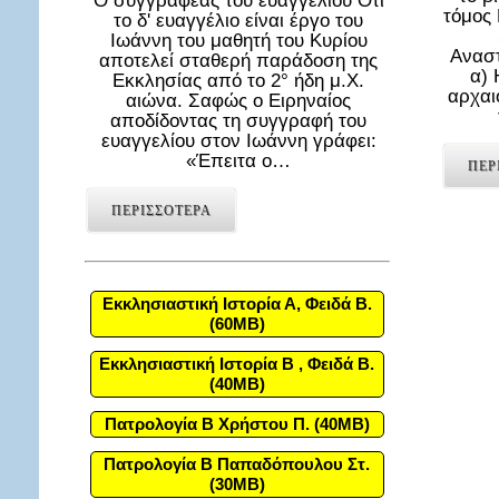
Ο συγγραφέας του ευαγγελίου Ότι
τόμος
το δ' ευαγγέλιο είναι έργο του
Ιωάννη του μαθητή του Κυρίου
Αναστ
αποτελεί σταθερή παράδοση της
α) 
Εκκλησίας από το 2° ήδη μ.Χ.
αρχαι
αιώνα. Σαφώς ο Ειρηναίος
αποδίδοντας τη συγγραφή του
ευαγγελίου στον Ιωάννη γράφει:
«Έπειτα ο…
ΠΕΡ
ΠΕΡΙΣΣΟΤΕΡΑ
Εκκλησιαστική Ιστορία Α, Φειδά Β.
(60MB)
Εκκλησιαστική Ιστορία Β , Φειδά Β.
(40MB)
Πατρολογία Β Χρήστου Π. (40MB)
Πατρολογία Β Παπαδόπουλου Στ.
(30MB)