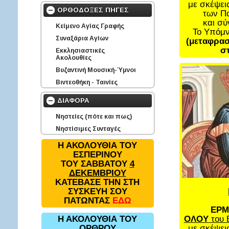
με σκέψει
ΟΡΘΟΔΟΞΕΣ ΠΗΓΕΣ
των Π
και σ
Κείμενο Αγίας Γραφής
Το Υπόμ
Συναξάρια Αγίων
(μεταφρασ
στ
Εκκλησιαστικές
Ακολουθίες
Βυζαντινή Μουσική-Ύμνοι
Βιντεοθήκη - Ταινίες
ΔΙΑΦΟΡΑ
Νηστείες (πότε και πως)
Νηστίσιμες Συνταγές
Η ΑΚΟΛΟΥΘΙΑ ΤΟΥ
ΕΣΠΕΡΙΝΟΥ
ΤΟΥ ΣΑΒΒΑΤΟΥ
4
ΔΕΚΕΜΒΡΙΟΥ
ΚΑΤΕΒΑΣΕ ΤΗΝ ΣΤΗ
ΣΥΣΚΕΥΗ ΣΟΥ
ΠΑΤΩΝΤΑΣ
ΕΔΩ
ΕΡΜ
ΟΛΟΥ
του 
Η ΑΚΟΛΟΥΘΙΑ ΤΟΥ
με σκέψει
ΟΡΘΡΟΥ