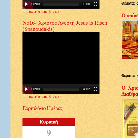
Θέματα:
00:00
03:00
Περισσότερα Βίντεο
Ο απόστ
Νο16- Χριστος Ανεστη Jesus is Risen
(Spanoudakis)
Θέματα:
Ο Χρισ
00:00
04:02
Διαθήκ
Περισσότερα Βίντεο
Εορτολόγιο
Ημέρας
Κυριακή
9