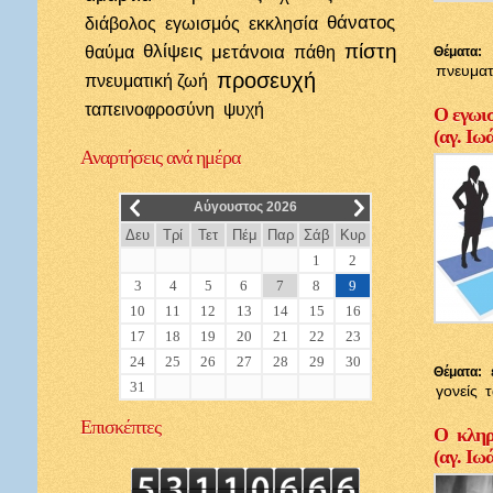
θάνατος
διάβολος
εγωισμός
εκκλησία
πίστη
θλίψεις
μετάνοια
θαύμα
πάθη
Θέματα:
πνευματ
προσευχή
πνευματική ζωή
ταπεινοφροσύνη
ψυχή
Ο εγωισ
(αγ. Ιω
Αναρτήσεις
ανά ημέρα
__
__
Αύγουστος 2026
Δευ
Τρί
Τετ
Πέμ
Παρ
Σάβ
Κυρ
1
2
3
4
5
6
7
8
9
10
11
12
13
14
15
16
17
18
19
20
21
22
23
24
25
26
27
28
29
30
Θέματα:
31
γονείς
Επισκέπτες
Ο κληρι
(αγ. Ιω