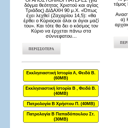
ΟΙ ΑΠΟΣΤΟΛΙΚΟΙ ΠΑΤΕΡΕΣ (για
τόμος
δόγμα θεότητας Χριστού και αγίας
Τριάδος) ΔΙΔΑΧΗ 90 μ.Χ. «Όπως
Αναστ
έχει λεχθεί (Ζαχαρίου 14,5): «θα
α) 
έρθει ο Κύριοςκαι όλοι οι άγιοι μαζί
αρχαι
του». Και τότε θα δει ο κόσμος τον
Κύριο να έρχεται πάνω στα
σύννεφατου…
ΠΕΡ
ΠΕΡΙΣΣΟΤΕΡΑ
Εκκλησιαστική Ιστορία Α, Φειδά Β.
(60MB)
Εκκλησιαστική Ιστορία Β , Φειδά Β.
(40MB)
Πατρολογία Β Χρήστου Π. (40MB)
Πατρολογία Β Παπαδόπουλου Στ.
(30MB)