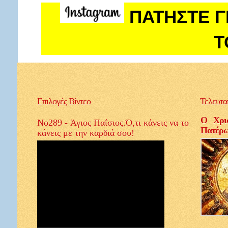
ΠΑΤΗΣΤΕ Γ
Τ
Επιλογές
Βίντεο
Τελευτα
Ο Χρισ
No289 - Άγιος Παΐσιος.Ό,τι κάνεις να το
Πατέρ
κάνεις με την καρδιά σου!