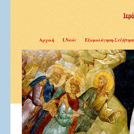
Αρχική
Ι.Ναός
Εξομολόγηση-Συζήτησ