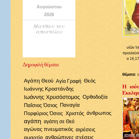
Αυγούστου
2026
Ματθίου του
αποστόλου
υἱῶν Ἰσ
προελεύσε
α 16,17
Δημοφιλή
θέματα
Θέματα:
Αγάπη Θεού
Θεός
Αγία Γραφή
Η ισότ
Ιωάννης Κροστάνδης
Εκκλησί
Ιωάννης Χρυσόστομος
Ορθοδοξία
Παΐσιος Όσιος
Παναγία
Χριστός
άνθρωπος
Πορφύριος Όσιος
αγάπη
αγάπη σε Θεό
αγώνας πνευματικός
αιρέσεις
αμαρτία
ανθρώπινες σχέσεις