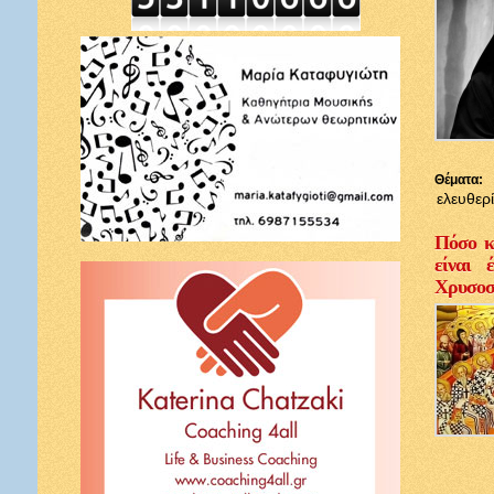
Θέματα:
ελευθερ
Πόσο κ
είναι 
Χρυσοσ