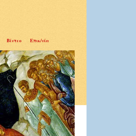
Βίντεο
Επικ/νία