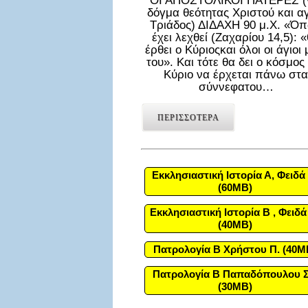
ΟΙ ΑΠΟΣΤΟΛΙΚΟΙ ΠΑΤΕΡΕΣ (
δόγμα θεότητας Χριστού και α
Τριάδος) ΔΙΔΑΧΗ 90 μ.Χ. «Ό
έχει λεχθεί (Ζαχαρίου 14,5): 
έρθει ο Κύριοςκαι όλοι οι άγιοι 
του». Και τότε θα δει ο κόσμος
Κύριο να έρχεται πάνω στα
σύννεφατου…
ΠΕΡΙΣΣΟΤΕΡΑ
Εκκλησιαστική Ιστορία Α, Φειδά 
(60MB)
Εκκλησιαστική Ιστορία Β , Φειδά
(40MB)
Πατρολογία Β Χρήστου Π. (40M
Πατρολογία Β Παπαδόπουλου Σ
(30MB)