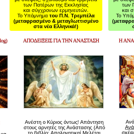
των Πατέρων της Εκκλησίας
των 
και σύγχρονων ερμηνευτών.
και 
Το Υπόμνημα
του Π.Ν. Τρεμπέλα
Το Υπό
(μεταφρασμένο & μεταγλωττισμένο
(μεταφρα
στα νέα Ελληνικά!)
og)
ΑΠΟΔΕΙΞΕΙΣ
ΓΙΑ ΤΗΝ ΑΝΑΣΤΑΣΗ
Η
ΑΝΑΣ
Αν
Ανέστη ο Κύριος όντως! Απάντηση
Ανά
στους αρνητές της Ανάστασης (Από
σκέψε
το βιβλίο: Απολογητικαί Μελέται