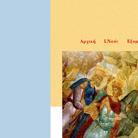
Αρχική
Ι.Ναός
Εξομ