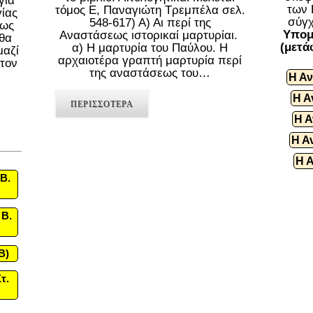
για
των 
τόμος Ε, Παναγιώτη Τρεμπέλα σελ.
γίας
σύγχ
548-617) Α) Αι περί της
πως
Υπομ
Αναστάσεως ιστορικαί μαρτυρίαι.
«θα
(μετά
α) Η μαρτυρία του Παύλου. Η
μαζί
αρχαιοτέρα γραπτή μαρτυρία περί
 τον
της αναστάσεως του…
Η Αν
Η Α
ΠΕΡΙΣΣΟΤΕΡΑ
Η Α
Η Α
Η 
Β.
 Β.
B)
τ.