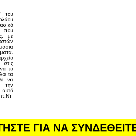
ο" του
ολάου
ασικό
 που
ς, με
στών
μάσια
έματα.
ρχείο
 στις
να το
λοι τα
 & να
 την
ε αυτό
 π.Ν)
ΤΗΣΤΕ ΓΙΑ ΝΑ ΣΥΝΔΕΘΕΙΤ