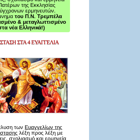
Πατέρων της Εκκλησίας
σύγχρονων ερμηνευτών.
μνημα
του Π.Ν. Τρεμπέλα
σμένο & μεταγλωττισμένο
στα νέα Ελληνικά!)
ΤΑΣΗ ΣΤΑ 4 ΕΥΑΓΓΕΛΙΑ
άλυση των
Ευαγγελίων της
στασης
λέξη προς λέξη με
ις, σχολιασμό και ερμηνεία