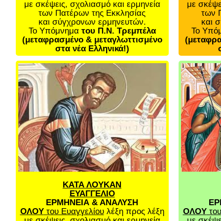
με σκέψεις, σχολιασμό και ερμηνεία
με σκέψε
των Πατέρων της Εκκλησίας
των 
και σύγχρονων ερμηνευτών.
και 
Το Υπόμνημα
του Π.Ν. Τρεμπέλα
Το Υπό
(μεταφρασμένο & μεταγλωττισμένο
(μεταφρα
στα νέα Ελληνικά!)
ΚΑΤΑ ΛΟΥΚΑΝ
ΕΥΑΓΓΕΛΙΟ
ΕΡΜΗΝΕΙΑ & ΑΝΑΛΥΣΗ
ΕΡ
ΟΛΟΥ
του Ευαγγελίου
λέξη προς λέξη
ΟΛΟΥ
του
με σκέψεις, σχολιασμό και ερμηνεία
με σκέψε