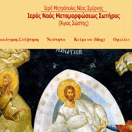
ολόγηση-Συζήτηση
Νεότητα
Κείμενα (blog)
Ομιλίες