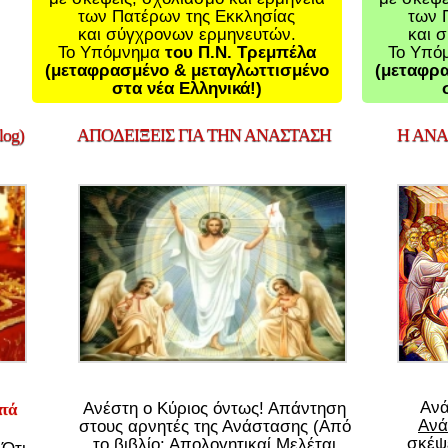
των Πατέρων της Εκκλησίας
των 
και σύγχρονων ερμηνευτών.
και 
Το Υπόμνημα
του Π.Ν. Τρεμπέλα
Το Υπό
(μεταφρασμένο & μεταγλωττισμένο
(μεταφρα
στα νέα Ελληνικά!)
og)
ΑΠΟΔΕΙΞΕΙΣ
ΓΙΑ ΤΗΝ ΑΝΑΣΤΑΣΗ
Η
ΑΝΑΣ
Αν
Ανέστη ο Κύριος όντως! Απάντηση
ατά
Ανά
στους αρνητές της Ανάστασης (Από
σκέψε
το βιβλίο: Απολογητικαί Μελέται