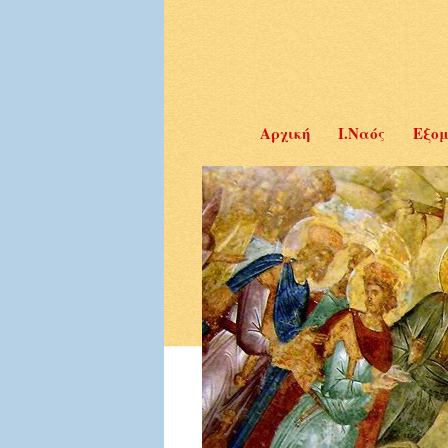
Αρχική
Ι.Ναός
Εξομ