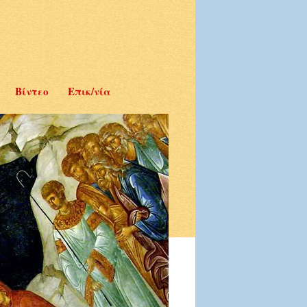
Βίντεο
Επικ/νία