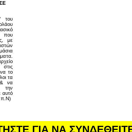
ΣΕ
ο" του
ολάου
ασικό
 που
ς, με
στών
μάσια
έματα.
ρχείο
 στις
να το
λοι τα
 & να
 την
ε αυτό
 π.Ν)
ΤΗΣΤΕ ΓΙΑ ΝΑ ΣΥΝΔΕΘΕΙΤ