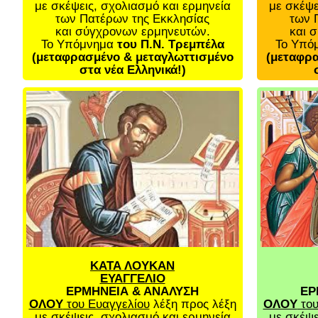
με σκέψεις, σχολιασμό και ερμηνεία
με σκέψε
των Πατέρων της Εκκλησίας
των 
και σύγχρονων ερμηνευτών.
και 
Το Υπόμνημα
του Π.Ν. Τρεμπέλα
Το Υπό
(μεταφρασμένο & μεταγλωττισμένο
(μεταφρα
στα νέα Ελληνικά!)
ΚΑΤΑ ΛΟΥΚΑΝ
ΕΥΑΓΓΕΛΙΟ
ΕΡΜΗΝΕΙΑ & ΑΝΑΛΥΣΗ
ΕΡ
ΟΛΟΥ
του Ευαγγελίου
λέξη προς λέξη
ΟΛΟΥ
του
με σκέψεις, σχολιασμό και ερμηνεία
με σκέψε