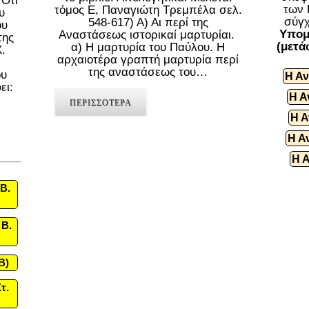
 Ότι
των 
τόμος Ε, Παναγιώτη Τρεμπέλα σελ.
υ
σύγχ
548-617) Α) Αι περί της
ου
Υπομ
Αναστάσεως ιστορικαί μαρτυρίαι.
της
(μετά
α) Η μαρτυρία του Παύλου. Η
.
αρχαιοτέρα γραπτή μαρτυρία περί
της αναστάσεως του…
ου
Η Αν
ει:
Η Α
ΠΕΡΙΣΣΟΤΕΡΑ
Η Α
Η Α
Η 
Β.
 Β.
B)
τ.