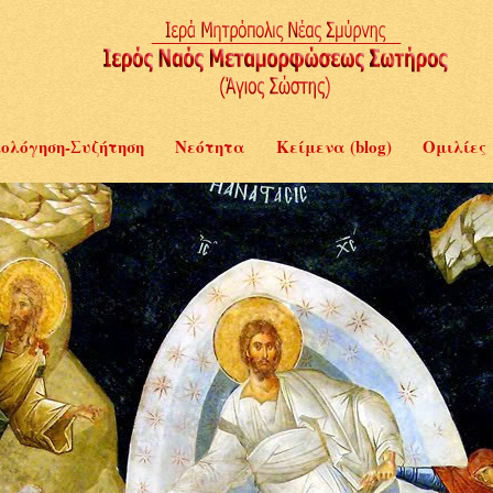
ολόγηση-Συζήτηση
Νεότητα
Κείμενα (blog)
Ομιλίες