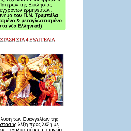
Πατέρων της Εκκλησίας
σύγχρονων ερμηνευτών.
μνημα
του Π.Ν. Τρεμπέλα
σμένο & μεταγλωττισμένο
στα νέα Ελληνικά!)
ΤΑΣΗ ΣΤΑ 4 ΕΥΑΓΓΕΛΙΑ
άλυση των
Ευαγγελίων της
στασης
λέξη προς λέξη με
ις, σχολιασμό και ερμηνεία