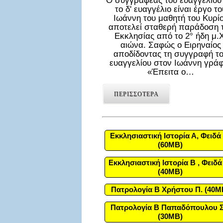
Ο συγγραφέας του ευαγγελίου
το δ' ευαγγέλιο είναι έργο το
Ιωάννη του μαθητή του Κυρί
αποτελεί σταθερή παράδοση 
Εκκλησίας από το 2° ήδη μ.Χ
αιώνα. Σαφώς ο Ειρηναίος
αποδίδοντας τη συγγραφή τ
ευαγγελίου στον Ιωάννη γράφ
«Έπειτα ο…
ΠΕΡΙΣΣΟΤΕΡΑ
Εκκλησιαστική Ιστορία Α, Φειδά 
(60MB)
Εκκλησιαστική Ιστορία Β , Φειδά
(40MB)
Πατρολογία Β Χρήστου Π. (40M
Πατρολογία Β Παπαδόπουλου Σ
(30MB)