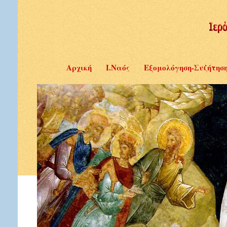
Αρχική
Ι.Ναός
Εξομολόγηση-Συζήτησ