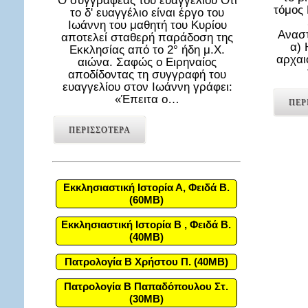
Ο συγγραφέας του ευαγγελίου Ότι
τόμος
το δ' ευαγγέλιο είναι έργο του
Ιωάννη του μαθητή του Κυρίου
Αναστ
αποτελεί σταθερή παράδοση της
α) 
Εκκλησίας από το 2° ήδη μ.Χ.
αρχαι
αιώνα. Σαφώς ο Ειρηναίος
αποδίδοντας τη συγγραφή του
ευαγγελίου στον Ιωάννη γράφει:
«Έπειτα ο…
ΠΕΡ
ΠΕΡΙΣΣΟΤΕΡΑ
Εκκλησιαστική Ιστορία Α, Φειδά Β.
(60MB)
Εκκλησιαστική Ιστορία Β , Φειδά Β.
(40MB)
Πατρολογία Β Χρήστου Π. (40MB)
Πατρολογία Β Παπαδόπουλου Στ.
(30MB)