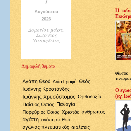
Η ισότ
Αυγούστου
Εκκλησί
2026
Δομετίου μάρτ.,
Σώζοντος
Νικομηδείας
Δημοφιλή
θέματα
Θέματα:
πνευματ
Αγάπη Θεού
Θεός
Αγία Γραφή
Ιωάννης Κροστάνδης
Ο εγωισ
(αγ. Ιω
Ιωάννης Χρυσόστομος
Ορθοδοξία
Παΐσιος Όσιος
Παναγία
Χριστός
άνθρωπος
Πορφύριος Όσιος
αγάπη
αγάπη σε Θεό
αγώνας πνευματικός
αιρέσεις