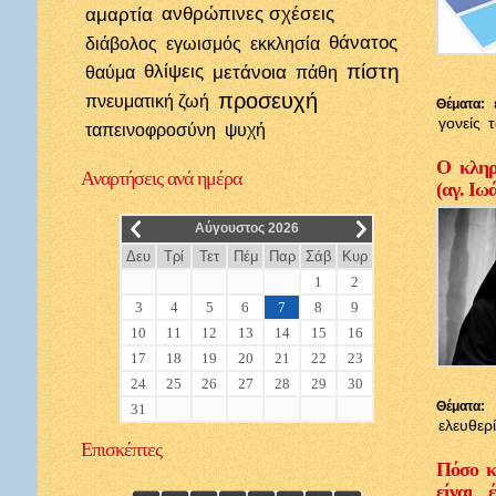
αμαρτία
ανθρώπινες σχέσεις
θάνατος
διάβολος
εγωισμός
εκκλησία
πίστη
θλίψεις
μετάνοια
θαύμα
πάθη
προσευχή
πνευματική ζωή
Θέματα:
γονείς
ταπεινοφροσύνη
ψυχή
Ο κληρι
Αναρτήσεις
ανά ημέρα
(αγ. Ιω
__
__
Αύγουστος 2026
Δευ
Τρί
Τετ
Πέμ
Παρ
Σάβ
Κυρ
1
2
3
4
5
6
7
8
9
10
11
12
13
14
15
16
17
18
19
20
21
22
23
24
25
26
27
28
29
30
Θέματα:
31
ελευθερ
Επισκέπτες
Πόσο κ
είναι 