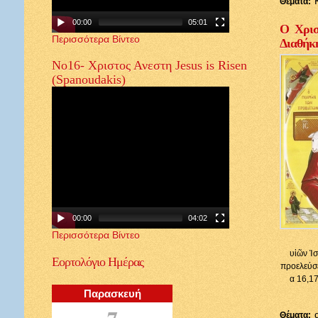
Θέματα:
00:00
05:01
Ο Χρισ
Περισσότερα Βίντεο
Διαθήκ
Νο16- Χριστος Ανεστη Jesus is Risen
(Spanoudakis)
00:00
04:02
Περισσότερα Βίντεο
υἱῶν Ἰσ
Εορτολόγιο
Ημέρας
προελεύσε
α 16,17
Παρασκευή
7
Θέματα: