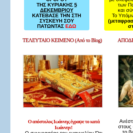
των Π
ΤΗΣ ΚΥΡΙΑΚΗΣ
5
και σ
ΔΕΚΕΜΒΡΙΟΥ
Το Υπόμ
ΚΑΤΕΒΑΣΕ ΤΗΝ ΣΤΗ
(μεταφρασ
ΣΥΣΚΕΥΗ ΣΟΥ
στ
ΠΑΤΩΝΤΑΣ
ΕΔΩ
ΤΕΛΕΥΤΑΙΟ
ΚΕΙΜΕΝΟ (Από το Blog)
ΑΠΟΔΕ
Ανέστ
Ο απόστολος Ιωάννης έγραψε το κατά
στους
Ιωάννην!
το β