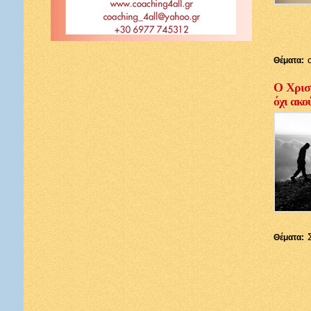
Θέματα:
Ο Χριστ
όχι ακο
Θέματα: