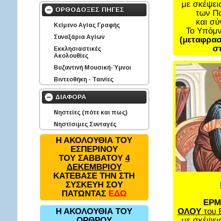
με σκέψει
ΟΡΘΟΔΟΞΕΣ ΠΗΓΕΣ
των Π
και σ
Κείμενο Αγίας Γραφής
Το Υπόμ
Συναξάρια Αγίων
(μεταφρασ
στ
Εκκλησιαστικές
Ακολουθίες
Βυζαντινή Μουσική-Ύμνοι
Βιντεοθήκη - Ταινίες
ΔΙΑΦΟΡΑ
Νηστείες (πότε και πως)
Νηστίσιμες Συνταγές
Η ΑΚΟΛΟΥΘΙΑ ΤΟΥ
ΕΣΠΕΡΙΝΟΥ
ΤΟΥ ΣΑΒΒΑΤΟΥ
4
ΔΕΚΕΜΒΡΙΟΥ
ΚΑΤΕΒΑΣΕ ΤΗΝ ΣΤΗ
ΣΥΣΚΕΥΗ ΣΟΥ
ΠΑΤΩΝΤΑΣ
ΕΔΩ
ΕΡΜ
ΟΛΟΥ
του 
Η ΑΚΟΛΟΥΘΙΑ ΤΟΥ
με σκέψει
ΟΡΘΡΟΥ