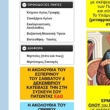
με σκέψει
ΟΡΘΟΔΟΞΕΣ ΠΗΓΕΣ
των Π
και σ
Κείμενο Αγίας Γραφής
Το Υπόμ
Συναξάρια Αγίων
(μεταφρασ
στ
Εκκλησιαστικές
Ακολουθίες
Βυζαντινή Μουσική-Ύμνοι
Βιντεοθήκη - Ταινίες
ΔΙΑΦΟΡΑ
Νηστείες (πότε και πως)
Νηστίσιμες Συνταγές
Η ΑΚΟΛΟΥΘΙΑ ΤΟΥ
ΕΣΠΕΡΙΝΟΥ
ΤΟΥ ΣΑΒΒΑΤΟΥ
4
ΔΕΚΕΜΒΡΙΟΥ
ΚΑΤΕΒΑΣΕ ΤΗΝ ΣΤΗ
ΣΥΣΚΕΥΗ ΣΟΥ
ΠΑΤΩΝΤΑΣ
ΕΔΩ
ΕΡΜ
ΟΛΟΥ
του 
Η ΑΚΟΛΟΥΘΙΑ ΤΟΥ
με σκέψει
ΟΡΘΡΟΥ