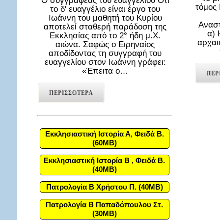
Ο συγγραφέας του ευαγγελίου Ότι
τόμος
το δ' ευαγγέλιο είναι έργο του
Ιωάννη του μαθητή του Κυρίου
Αναστ
αποτελεί σταθερή παράδοση της
α) 
Εκκλησίας από το 2° ήδη μ.Χ.
αρχαι
αιώνα. Σαφώς ο Ειρηναίος
αποδίδοντας τη συγγραφή του
ευαγγελίου στον Ιωάννη γράφει:
«Έπειτα ο…
ΠΕΡ
ΠΕΡΙΣΣΟΤΕΡΑ
Εκκλησιαστική Ιστορία Α, Φειδά Β.
(60MB)
Εκκλησιαστική Ιστορία Β , Φειδά Β.
(40MB)
Πατρολογία Β Χρήστου Π. (40MB)
Πατρολογία Β Παπαδόπουλου Στ.
(30MB)