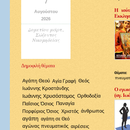
Η ισότ
Αυγούστου
Εκκλησί
2026
Δομετίου μάρτ.,
Σώζοντος
Νικομηδείας
Δημοφιλή
θέματα
Θέματα:
πνευματ
Αγάπη Θεού
Θεός
Αγία Γραφή
Ιωάννης Κροστάνδης
Ο εγωισ
(αγ. Ιω
Ιωάννης Χρυσόστομος
Ορθοδοξία
Παΐσιος Όσιος
Παναγία
Χριστός
άνθρωπος
Πορφύριος Όσιος
αγάπη
αγάπη σε Θεό
αγώνας πνευματικός
αιρέσεις