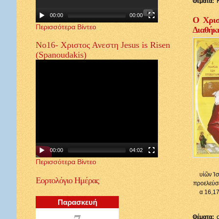
Θέματα:
00:00
00:00
Ο Χρισ
Περισσότερα Βίντεο
Διαθήκ
Νο16- Χριστος Ανεστη Jesus is Risen
(Spanoudakis)
00:00
04:02
Περισσότερα Βίντεο
υἱῶν Ἰσ
Εορτολόγιο
Ημέρας
προελεύσε
α 16,17
Παρασκευή
7
Θέματα: