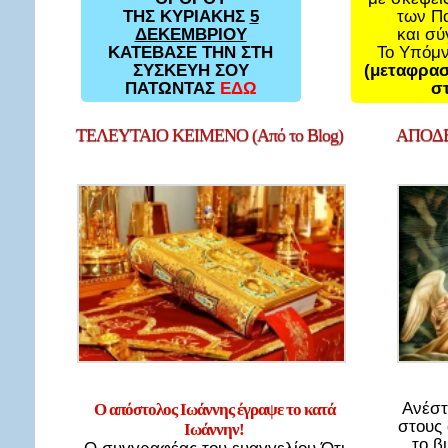
των Π
ΤΗΣ ΚΥΡΙΑΚΗΣ
5
και σ
ΔΕΚΕΜΒΡΙΟΥ
Το Υπόμ
ΚΑΤΕΒΑΣΕ ΤΗΝ ΣΤΗ
(μεταφρασ
ΣΥΣΚΕΥΗ ΣΟΥ
στ
ΠΑΤΩΝΤΑΣ
ΕΔΩ
ΤΕΛΕΥΤΑΙΟ
ΚΕΙΜΕΝΟ (Από το Blog)
ΑΠΟΔΕ
Ανέστ
Ο απόστολος Ιωάννης έγραψε το κατά
στους
Ιωάννην!
το β