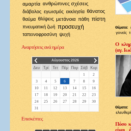
αμαρτία
ανθρώπινες σχέσεις
θάνατος
διάβολος
εγωισμός
εκκλησία
πίστη
θλίψεις
μετάνοια
θαύμα
πάθη
προσευχή
πνευματική ζωή
Θέματα:
γονείς
ταπεινοφροσύνη
ψυχή
Ο κληρι
Αναρτήσεις
ανά ημέρα
(αγ. Ιω
__
__
Αύγουστος 2026
Δευ
Τρί
Τετ
Πέμ
Παρ
Σάβ
Κυρ
1
2
3
4
5
6
7
8
9
10
11
12
13
14
15
16
17
18
19
20
21
22
23
24
25
26
27
28
29
30
Θέματα:
31
ελευθερ
Επισκέπτες
Πόσο κ
είναι 