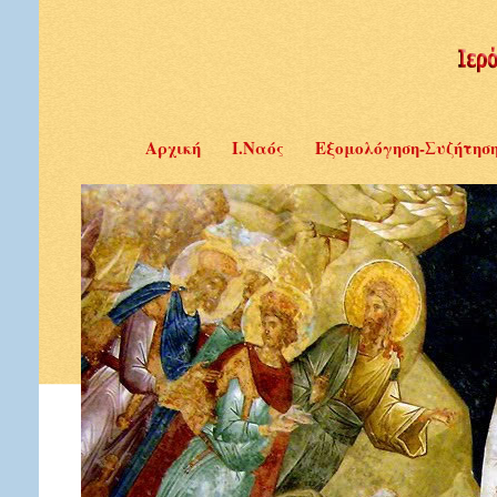
Αρχική
Ι.Ναός
Εξομολόγηση-Συζήτησ