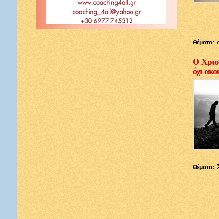
Θέματα:
Ο Χριστ
όχι ακο
Θέματα: