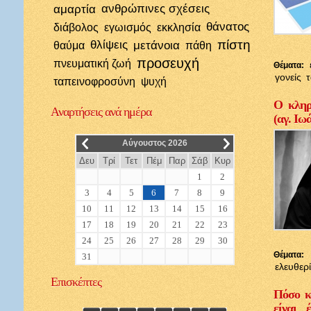
αμαρτία
ανθρώπινες σχέσεις
θάνατος
διάβολος
εγωισμός
εκκλησία
πίστη
θλίψεις
μετάνοια
θαύμα
πάθη
προσευχή
πνευματική ζωή
Θέματα:
γονείς
ταπεινοφροσύνη
ψυχή
Ο κληρι
Αναρτήσεις
ανά ημέρα
(αγ. Ιω
__
__
Αύγουστος 2026
Δευ
Τρί
Τετ
Πέμ
Παρ
Σάβ
Κυρ
1
2
3
4
5
6
7
8
9
10
11
12
13
14
15
16
17
18
19
20
21
22
23
24
25
26
27
28
29
30
Θέματα:
31
ελευθερ
Επισκέπτες
Πόσο κ
είναι 