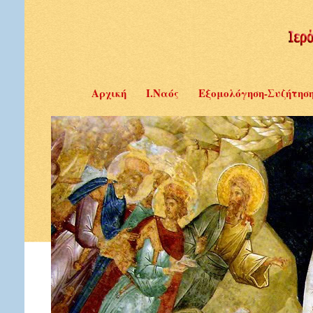
Αρχική
Ι.Ναός
Εξομολόγηση-Συζήτησ