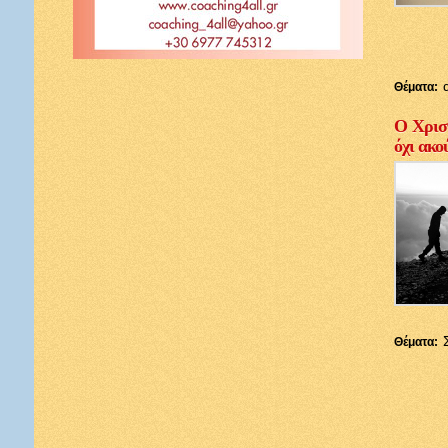
Θέματα:
Ο Χριστ
όχι ακο
Θέματα: