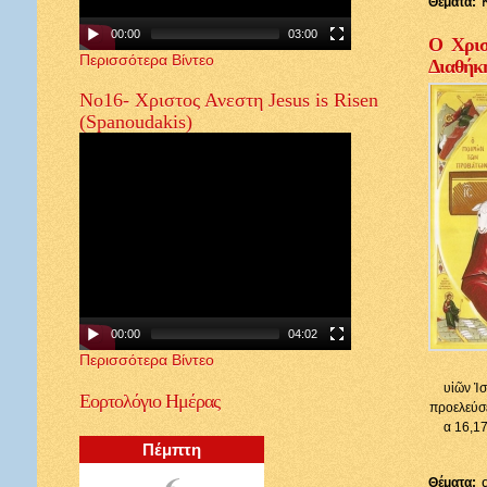
Θέματα:
00:00
03:00
Ο Χρισ
Περισσότερα Βίντεο
Διαθήκ
Νο16- Χριστος Ανεστη Jesus is Risen
(Spanoudakis)
00:00
04:02
Περισσότερα Βίντεο
υἱῶν Ἰσ
Εορτολόγιο
Ημέρας
προελεύσε
α 16,17
Πέμπτη
6
Θέματα: