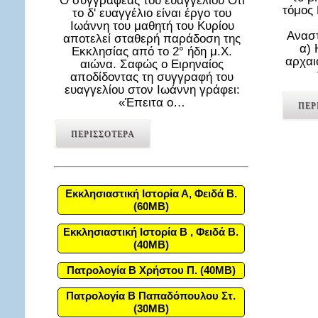
Ο συγγραφέας του ευαγγελίου Ότι
τόμος
το δ' ευαγγέλιο είναι έργο του
Ιωάννη του μαθητή του Κυρίου
Αναστ
αποτελεί σταθερή παράδοση της
α) 
Εκκλησίας από το 2° ήδη μ.Χ.
αρχαι
αιώνα. Σαφώς ο Ειρηναίος
αποδίδοντας τη συγγραφή του
ευαγγελίου στον Ιωάννη γράφει:
«Έπειτα ο…
ΠΕΡ
ΠΕΡΙΣΣΟΤΕΡΑ
Εκκλησιαστική Ιστορία Α, Φειδά Β.
(60MB)
Εκκλησιαστική Ιστορία Β , Φειδά Β.
(40MB)
Πατρολογία Β Χρήστου Π. (40MB)
Πατρολογία Β Παπαδόπουλου Στ.
(30MB)