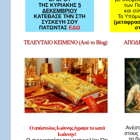
των Π
ΤΗΣ ΚΥΡΙΑΚΗΣ
5
και σ
ΔΕΚΕΜΒΡΙΟΥ
Το Υπόμ
ΚΑΤΕΒΑΣΕ ΤΗΝ ΣΤΗ
(μεταφρασ
ΣΥΣΚΕΥΗ ΣΟΥ
στ
ΠΑΤΩΝΤΑΣ
ΕΔΩ
ΤΕΛΕΥΤΑΙΟ
ΚΕΙΜΕΝΟ (Από το Blog)
ΑΠΟΔΕ
Ανέστ
Ο απόστολος Ιωάννης έγραψε το κατά
στους
Ιωάννην!
το β