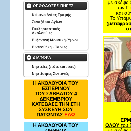
με σκέψει
ΟΡΘΟΔΟΞΕΣ ΠΗΓΕΣ
των Π
και σ
Κείμενο Αγίας Γραφής
Το Υπόμ
Συναξάρια Αγίων
(μεταφρασ
στ
Εκκλησιαστικές
Ακολουθίες
Βυζαντινή Μουσική-Ύμνοι
Βιντεοθήκη - Ταινίες
ΔΙΑΦΟΡΑ
Νηστείες (πότε και πως)
Νηστίσιμες Συνταγές
Η ΑΚΟΛΟΥΘΙΑ ΤΟΥ
ΕΣΠΕΡΙΝΟΥ
ΤΟΥ ΣΑΒΒΑΤΟΥ
4
ΔΕΚΕΜΒΡΙΟΥ
ΚΑΤΕΒΑΣΕ ΤΗΝ ΣΤΗ
ΣΥΣΚΕΥΗ ΣΟΥ
ΠΑΤΩΝΤΑΣ
ΕΔΩ
ΕΡΜ
ΟΛΟΥ
του 
Η ΑΚΟΛΟΥΘΙΑ ΤΟΥ
με σκέψει
ΟΡΘΡΟΥ