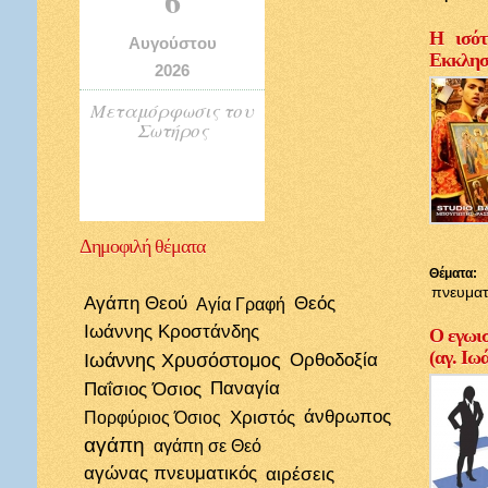
Η ισότ
Αυγούστου
Εκκλησί
2026
Μεταμόρφωσις του
Σωτήρος
Δημοφιλή
θέματα
Θέματα:
πνευματ
Αγάπη Θεού
Θεός
Αγία Γραφή
Ιωάννης Κροστάνδης
Ο εγωισ
(αγ. Ιω
Ιωάννης Χρυσόστομος
Ορθοδοξία
Παΐσιος Όσιος
Παναγία
Χριστός
άνθρωπος
Πορφύριος Όσιος
αγάπη
αγάπη σε Θεό
αγώνας πνευματικός
αιρέσεις