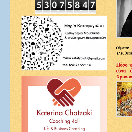
Θέματα:
ελευθερ
Πόσο κ
είναι 
Χρυσοσ