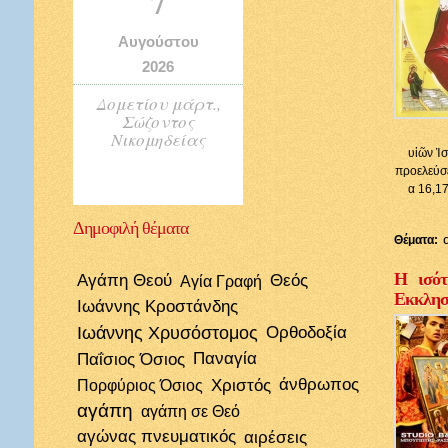
7
Αυγούστου
2026
Δομετίου μάρτ.,
Σώζοντος
Νικομηδείας
υἱῶν Ἰσ
προελεύσε
α 16,17
Δημοφιλή
θέματα
Θέματα:
Η ισότ
Αγάπη Θεού
Θεός
Αγία Γραφή
Εκκλησί
Ιωάννης Κροστάνδης
Ιωάννης Χρυσόστομος
Ορθοδοξία
Παΐσιος Όσιος
Παναγία
Χριστός
άνθρωπος
Πορφύριος Όσιος
αγάπη
αγάπη σε Θεό
αγώνας πνευματικός
αιρέσεις