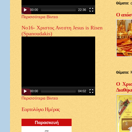
Θέματα:
00:00
22:36
Ο απόστ
Περισσότερα Βίντεο
Νο16- Χριστος Ανεστη Jesus is Risen
(Spanoudakis)
Θέματα:
Ο Χρισ
Διαθήκ
00:00
04:02
Περισσότερα Βίντεο
Εορτολόγιο
Ημέρας
Παρασκευή