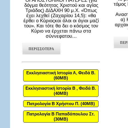
ΟΙ ΑΠΟΣΤΟΛΙΚΟΙ ΠΑΤΕΡΕΣ (για
τόμος
δόγμα θεότητας Χριστού και αγίας
Τριάδος) ΔΙΔΑΧΗ 90 μ.Χ. «Όπως
Αναστ
έχει λεχθεί (Ζαχαρίου 14,5): «θα
α) 
έρθει ο Κύριοςκαι όλοι οι άγιοι μαζί
αρχαι
του». Και τότε θα δει ο κόσμος τον
Κύριο να έρχεται πάνω στα
σύννεφατου…
ΠΕΡ
ΠΕΡΙΣΣΟΤΕΡΑ
Εκκλησιαστική Ιστορία Α, Φειδά Β.
(60MB)
Εκκλησιαστική Ιστορία Β , Φειδά Β.
(40MB)
Πατρολογία Β Χρήστου Π. (40MB)
Πατρολογία Β Παπαδόπουλου Στ.
(30MB)