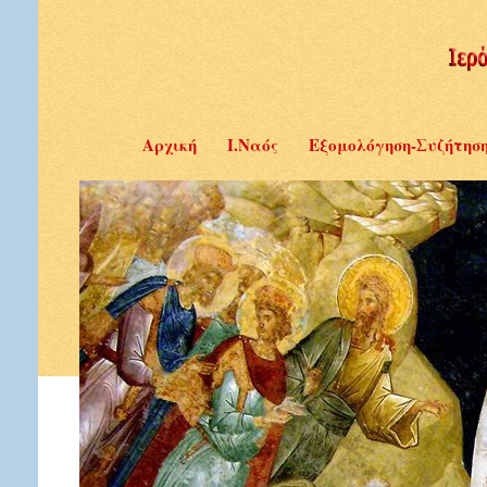
Αρχική
Ι.Ναός
Εξομολόγηση-Συζήτησ