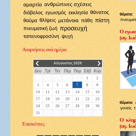
αμαρτία
ανθρώπινες σχέσεις
θάνατος
διάβολος
εγωισμός
εκκλησία
Θέματα:
πίστη
πνευματ
θλίψεις
μετάνοια
θαύμα
πάθη
προσευχή
πνευματική ζωή
Ο εγωισ
ταπεινοφροσύνη
ψυχή
(αγ. Ιω
Αναρτήσεις
ανά ημέρα
__
__
Αύγουστος 2026
Δευ
Τρί
Τετ
Πέμ
Παρ
Σάβ
Κυρ
1
2
3
4
5
6
7
8
9
10
11
12
13
14
15
16
17
18
19
20
21
22
23
Θέματα:
24
25
26
27
28
29
30
γονείς
31
Ο κληρι
Επισκέπτες
(αγ. Ιω