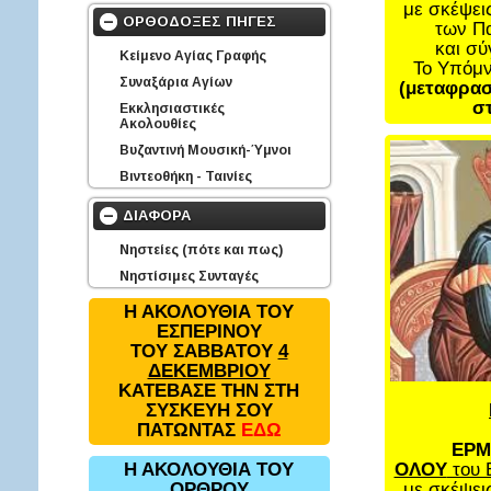
με σκέψει
ΟΡΘΟΔΟΞΕΣ ΠΗΓΕΣ
των Π
και σ
Κείμενο Αγίας Γραφής
Το Υπόμ
Συναξάρια Αγίων
(μεταφρασ
στ
Εκκλησιαστικές
Ακολουθίες
Βυζαντινή Μουσική-Ύμνοι
Βιντεοθήκη - Ταινίες
ΔΙΑΦΟΡΑ
Νηστείες (πότε και πως)
Νηστίσιμες Συνταγές
Η ΑΚΟΛΟΥΘΙΑ ΤΟΥ
ΕΣΠΕΡΙΝΟΥ
ΤΟΥ ΣΑΒΒΑΤΟΥ
4
ΔΕΚΕΜΒΡΙΟΥ
ΚΑΤΕΒΑΣΕ ΤΗΝ ΣΤΗ
ΣΥΣΚΕΥΗ ΣΟΥ
ΠΑΤΩΝΤΑΣ
ΕΔΩ
ΕΡΜ
ΟΛΟΥ
του 
Η ΑΚΟΛΟΥΘΙΑ ΤΟΥ
με σκέψει
ΟΡΘΡΟΥ