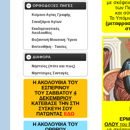
με σκέψει
ΟΡΘΟΔΟΞΕΣ ΠΗΓΕΣ
των Π
και σ
Κείμενο Αγίας Γραφής
Το Υπόμ
Συναξάρια Αγίων
(μεταφρασ
στ
Εκκλησιαστικές
Ακολουθίες
Βυζαντινή Μουσική-Ύμνοι
Βιντεοθήκη - Ταινίες
ΔΙΑΦΟΡΑ
Νηστείες (πότε και πως)
Νηστίσιμες Συνταγές
Η ΑΚΟΛΟΥΘΙΑ ΤΟΥ
ΕΣΠΕΡΙΝΟΥ
ΤΟΥ ΣΑΒΒΑΤΟΥ
4
ΔΕΚΕΜΒΡΙΟΥ
ΚΑΤΕΒΑΣΕ ΤΗΝ ΣΤΗ
ΣΥΣΚΕΥΗ ΣΟΥ
ΠΑΤΩΝΤΑΣ
ΕΔΩ
ΕΡΜ
ΟΛΟΥ
του 
Η ΑΚΟΛΟΥΘΙΑ ΤΟΥ
με σκέψει
ΟΡΘΡΟΥ