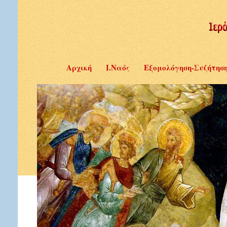
Αρχική
Ι.Ναός
Εξομολόγηση-Συζήτησ