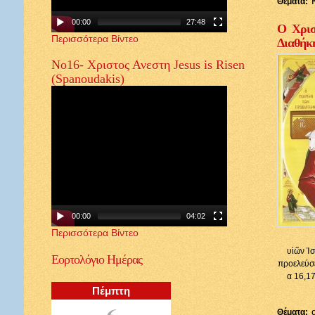
Θέματα:
00:00
27:48
Ο Χρισ
Περισσότερα Βίντεο
Διαθήκ
Νο16- Χριστος Ανεστη Jesus is Risen
(Spanoudakis)
00:00
04:02
Περισσότερα Βίντεο
υἱῶν Ἰσ
Εορτολόγιο
Ημέρας
προελεύσε
α 16,17
Πέμπτη
6
Θέματα: