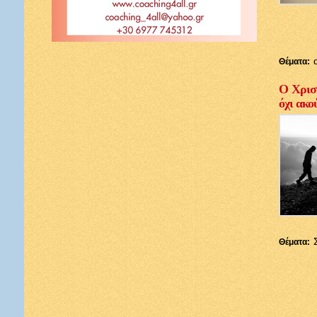
Θέματα:
Ο Χριστ
όχι ακο
Θέματα: