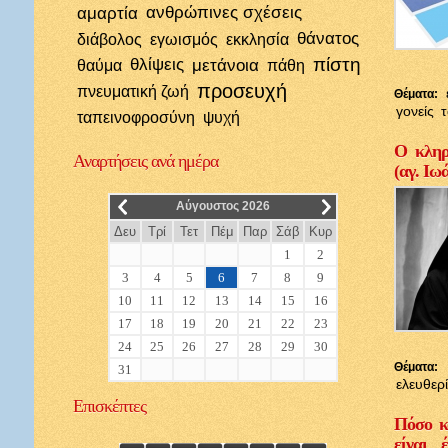
αμαρτία
ανθρώπινες σχέσεις
θάνατος
διάβολος
εγωισμός
εκκλησία
πίστη
θλίψεις
μετάνοια
θαύμα
πάθη
προσευχή
πνευματική ζωή
Θέματα:
γονείς
ταπεινοφροσύνη
ψυχή
Ο κληρι
Αναρτήσεις
ανά ημέρα
(αγ. Ιω
__
__
Αύγουστος 2026
Δευ
Τρί
Τετ
Πέμ
Παρ
Σάβ
Κυρ
1
2
3
4
5
6
7
8
9
10
11
12
13
14
15
16
17
18
19
20
21
22
23
24
25
26
27
28
29
30
Θέματα:
31
ελευθερ
Επισκέπτες
Πόσο κ
είναι 