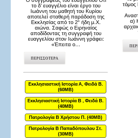
Ο συγγραφέας του ευαγγελίου Ότι
τόμος
το δ' ευαγγέλιο είναι έργο του
Ιωάννη του μαθητή του Κυρίου
Αναστ
αποτελεί σταθερή παράδοση της
α) 
Εκκλησίας από το 2° ήδη μ.Χ.
αρχαι
αιώνα. Σαφώς ο Ειρηναίος
αποδίδοντας τη συγγραφή του
ευαγγελίου στον Ιωάννη γράφει:
«Έπειτα ο…
ΠΕΡ
ΠΕΡΙΣΣΟΤΕΡΑ
Εκκλησιαστική Ιστορία Α, Φειδά Β.
(60MB)
Εκκλησιαστική Ιστορία Β , Φειδά Β.
(40MB)
Πατρολογία Β Χρήστου Π. (40MB)
Πατρολογία Β Παπαδόπουλου Στ.
(30MB)