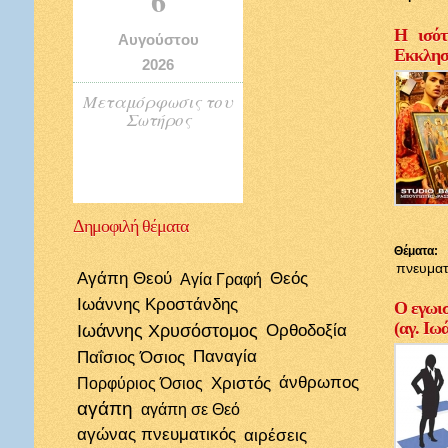
Η ισότ
Αυγούστου
Εκκλησί
2026
Μεταμόρφωσις του
Σωτήρος
Δημοφιλή
θέματα
Θέματα:
πνευματ
Αγάπη Θεού
Θεός
Αγία Γραφή
Ιωάννης Κροστάνδης
Ο εγωισ
(αγ. Ιω
Ιωάννης Χρυσόστομος
Ορθοδοξία
Παΐσιος Όσιος
Παναγία
Χριστός
άνθρωπος
Πορφύριος Όσιος
αγάπη
αγάπη σε Θεό
αγώνας πνευματικός
αιρέσεις