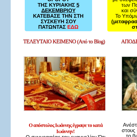
των Π
ΤΗΣ ΚΥΡΙΑΚΗΣ
5
και σ
ΔΕΚΕΜΒΡΙΟΥ
Το Υπόμ
ΚΑΤΕΒΑΣΕ ΤΗΝ ΣΤΗ
(μεταφρασ
ΣΥΣΚΕΥΗ ΣΟΥ
στ
ΠΑΤΩΝΤΑΣ
ΕΔΩ
ΤΕΛΕΥΤΑΙΟ
ΚΕΙΜΕΝΟ (Από το Blog)
ΑΠΟΔΕ
Ανέστ
Ο απόστολος Ιωάννης έγραψε το κατά
στους
Ιωάννην!
το β