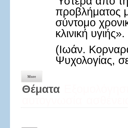
Ύστερα από τη
προβλήματος μ
σύντομο χρονικ
κλινική υγιής».
(Ιωάν. Κορναρά
Ψυχολογίας, σε
More
Εξομολόγησ
Θέματα
αυτογνωσία
ασθένει