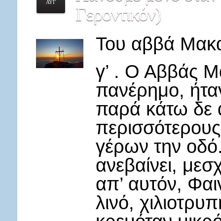
ΑΥΓ
Γεροντικόν)
Του αββά Μακα
γ’ . Ο Αββάς Μ
πανέρημο, ήτα
παρά κάτω δε 
περισσότερους
γέρων την οδό.
ανεβαίνει, με
απ’ αυτόν, Φαι
λινό, χιλιοτρυ