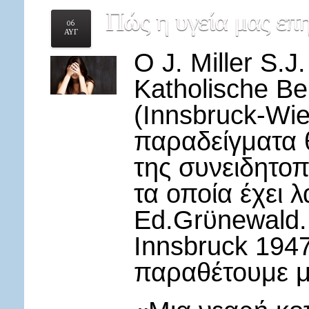
Πώς
η υγεία μας επ
06
ΑΥΓ
Ο J. Miller S.J
͘Katholische B
(Innsbruck-Wie
παραδείγματα 
της συνειδητο
τα οποία έχει λ
Ed.Grϋnewald. 
Innsbruck 194
παραθέτουμε μ