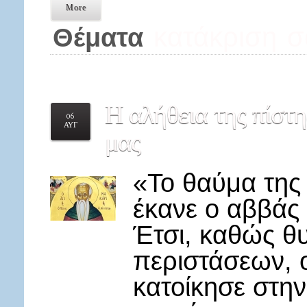
More
κατάκριση
σ
Θέματα
Η
αλήθεια της πίστη
06
ΑΥΓ
μας
«Το θαύμα της
έκανε ο αββάς
Έτσι, καθώς θυ
περιστάσεων, 
κατοίκησε στην