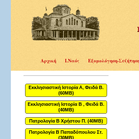
Αρχική
Ι.Ναός
Εξομολόγηση-Συζήτησ
Εκκλησιαστική Ιστορία Α, Φειδά Β.
(60MB)
Εκκλησιαστική Ιστορία Β , Φειδά Β.
(40MB)
Πατρολογία Β Χρήστου Π. (40MB)
Πατρολογία Β Παπαδόπουλου Στ.
(30MB)