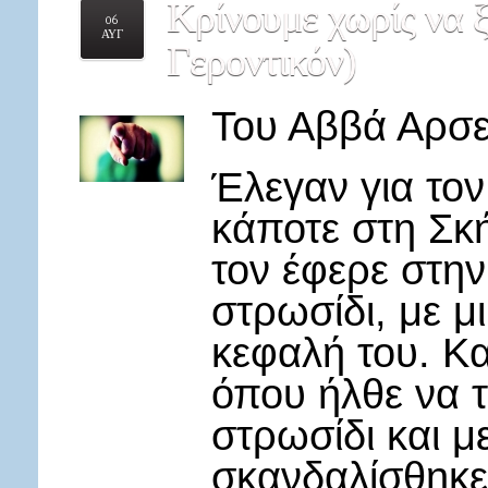
Κρίνουμε
χωρίς να 
06
ΑΥΓ
Γεροντικόν)
Του Αββά Αρσε
Έλεγαν για το
κάποτε στη Σκή
τον έφερε στην
στρωσίδι, με μ
κεφαλή του. Κα
όπου ήλθε να τ
στρωσίδι και μ
σκανδαλίσθηκε 