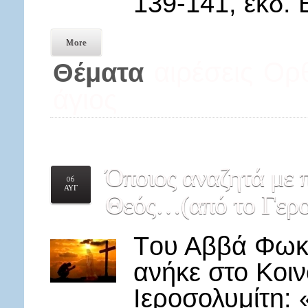
139-141, εκδ. 
More
αιρέσεις
Ορθ
Θέματα
άγιος
Όποιος
αναζητά με π
06
ΑΥΓ
Θεός…(από το Γερο
Tου Αββά Φωκ
ανήκε στο Κοιν
Ιεροσολυμίτη: