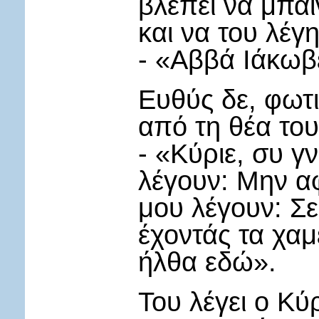
βλέπει να μπαί
και να του λέγη
- «Αββά Ιάκωβε
Ευθύς δε, φωτ
από τη θέα του
- «Κύριε, συ γν
λέγουν: Μην αφ
μου λέγουν: Σε
έχοντάς τα χαμ
ήλθα εδώ».
Του λέγει ο Κύρ