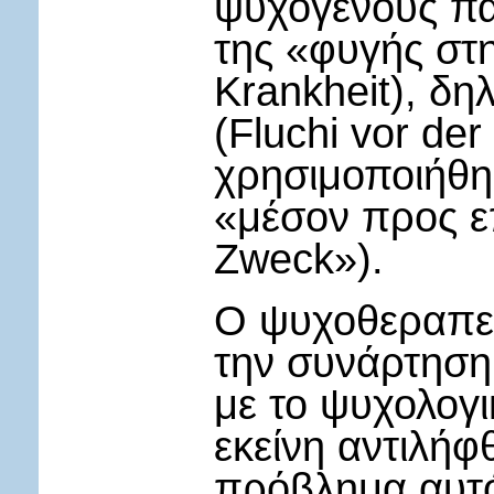
ψυχογενούς πα
της «φυγής στη
Krankheit), δη
(Fluchi vor de
χρησιμοποιήθη
«μέσον προς ε
Zweck»).
O ψυχοθεραπευ
την συνάρτηση
με το ψυχολογι
εκείνη αντιλήφ
πρόβλημα αυτό 