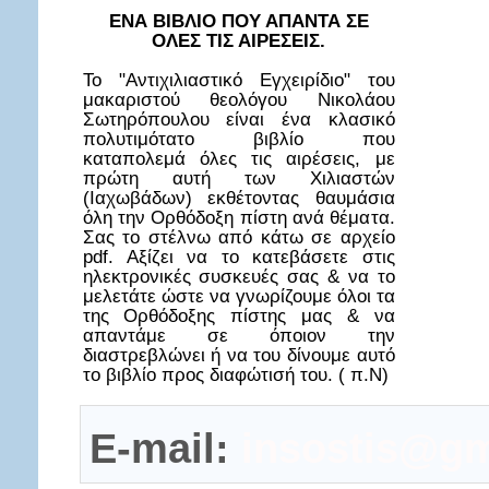
ΕΝΑ ΒΙΒΛΙΟ ΠΟΥ ΑΠΑΝΤΑ ΣΕ
ΟΛΕΣ ΤΙΣ ΑΙΡΕΣΕΙΣ.
Το "Αντιχιλιαστικό Εγχειρίδιο" του
μακαριστού θεολόγου Νικολάου
Σωτηρόπουλου είναι ένα κλασικό
πολυτιμότατο βιβλίο που
καταπολεμά όλες τις αιρέσεις, με
πρώτη αυτή των Χιλιαστών
(Ιαχωβάδων) εκθέτοντας θαυμάσια
όλη την Ορθόδοξη πίστη ανά θέματα.
Σας το στέλνω από κάτω σε αρχείο
pdf. Αξίζει να το κατεβάσετε στις
ηλεκτρονικές συσκευές σας & να το
μελετάτε ώστε να γνωρίζουμε όλοι τα
της Ορθόδοξης πίστης μας & να
απαντάμε σε όποιον την
διαστρεβλώνει ή να του δίνουμε αυτό
το βιβλίο προς διαφώτισή του. ( π.Ν)
E-mail:
insostis@gm