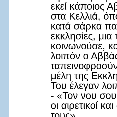
εκεί κάποιος Α
στα Κελλιά, όπο
κατά σάρκα πατ
εκκλησίες, μι
κοινωνούσε, κα
λοιπόν ο Αββάς
ταπεινοφροσύνη
μέλη της Εκκλη
Του έλεγαν λοι
- «Τον νου σου
οι αιρετικοί κα
τους».