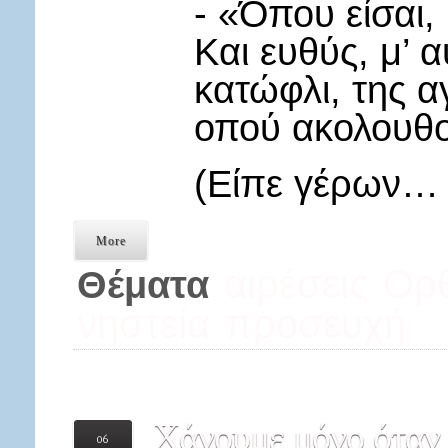
- «Όπου είσαι, 
Και ευθύς, μ’ 
κατώφλι, της 
οπού ακολουθο
(Είπε γέρων… 
More
αιρέσεις
Ορθ
Θέματα
νηστεία
προσευχή
Χάνουμε
μόνο όταν 
06