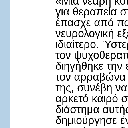
«Μια νεαρή κοπ
για θεραπεία σ
έπασχε από πα
νευρολογική εξ
ιδιαίτερο. Ύστ
τον ψυχοθεραπε
διηγήθηκε την 
τον αρραβώνα τ
της, συνέβη να
αρκετό καιρό σ
διάστημα αυτή
δημιούργησε έ