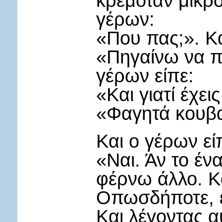
κρεμόταν μικρό
γέρων:
«Που πας;». Κα
«Πηγαίνω να π
γέρων είπε:
«Και γιατί έχε
«Φαγητά κουβ
Και ο γέρων εί
«Ναι. Άν το έν
φέρνω άλλο. Κα
Οπωσδήποτε, έ
Και λέγοντας 