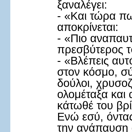
ξαναλέγει:
- «Και τώρα πω
αποκρίνεται:
- «Πιο αναπαυτ
πρεσβύτερος τ
- «Βλέπεις αυτ
στον κόσμο, σύ
δούλοι, χρυσο
ολομέταξα και 
κάτωθέ του βρ
Ενώ εσύ, όντας
την ανάπαυση 