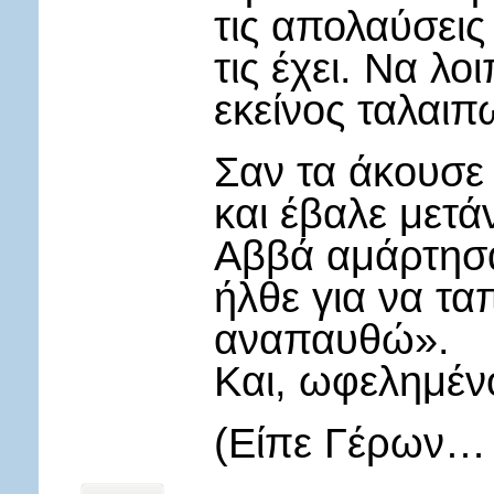
τις απολαύσεις
τις έχει. Να λ
εκείνος ταλαιπ
Σαν τα άκουσε 
και έβαλε μετά
Αββά αμάρτησα.
ήλθε για να τα
αναπαυθώ».
Και, ωφελημέν
(Είπε Γέρων… 