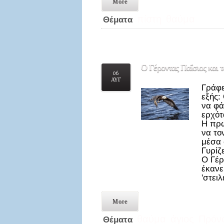
More
πίστη
θαύμα
Θέματα
Ο
Γέροντας Παΐσιος και τ
06
ΑΥΓ
Γράφε
εξής:
να φά
ερχότ
Η πρώ
να το
μέσα 
Γυρίζ
Ο Γέρ
έκανε
'στει
More
θαύμα
άγιος
Πρόνο
Θέματα