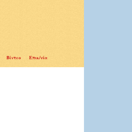
Βίντεο
Επικ/νία