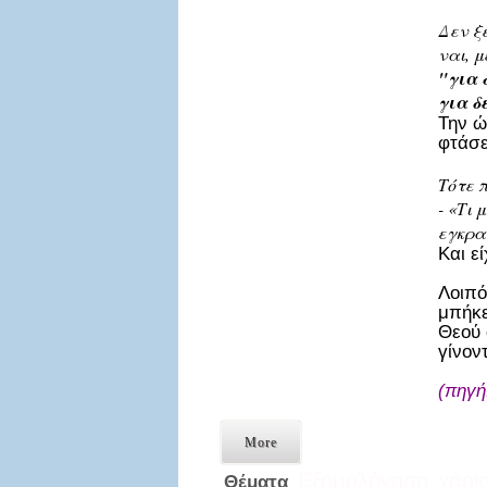
Δεν ξ
ναι, 
"για 
για δ
Την ώ
φτάσε
Τότε π
- «Τι
εγκρα
Και ε
Λοιπό
μπήκε
Θεού 
γίνον
(πηγή
More
Εξομολόγηση
χάρις
Θέματα