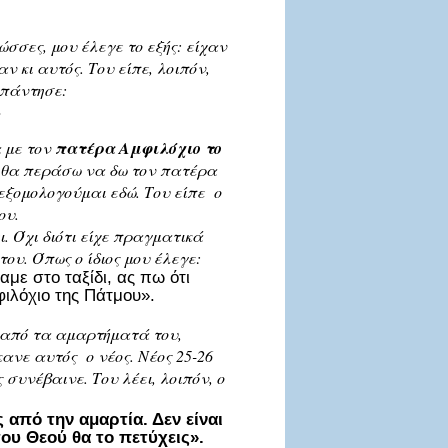
ώσσες, μου έλεγε το εξής: είχαν
 κι αυτός. Του είπε, λοιπόν,
απάντησε:
.
α με τον
πατέρα Αμφιλόχιο το
ότι θα περάσω να δω τον πατέρα
εξομολογούμαι εδώ. Του είπε ο
ου.
. Όχι διότι είχε πραγματικά
ου. Όπως ο ίδιος μου έλεγε:
αμε στο ταξίδι, ας πω ότι
φιλόχιο της Πάτμου».
ά από τα αμαρτήματά του,
κανε αυτός ο νέος. Νέος 25-26
συνέβαινε. Του λέει, λοιπόν, ο
 από την αμαρτία. Δεν είναι
ου Θεού θα το πετύχεις».