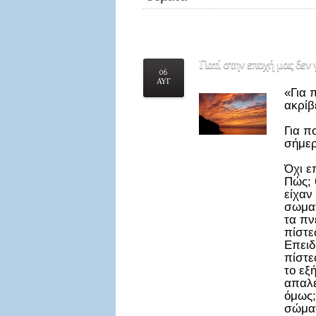
Γιατί
στην εποχή μας δεν 
06
ΑΥΓ
«Για 
ακρίβ
Για π
σήμε
Όχι ε
Πώς; 
είχαν
σωματ
τα πν
πίστε
Επειδ
πίστε
το εξ
απαλε
όμως;
σώματ