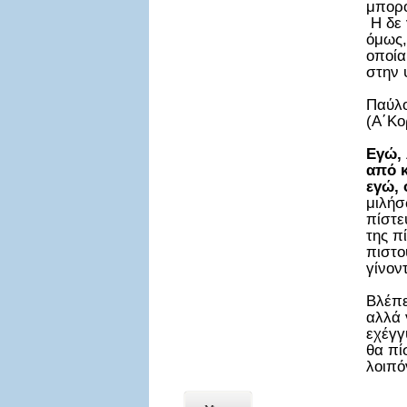
μπορο
Η δε 
όμως,
οποία
στην 
Παύλο
(Α΄Κο
Εγώ, 
από κ
εγώ, 
μιλήσ
πίστε
της π
πιστο
γίνον
Βλέπε
αλλά 
εχέγγ
θα πί
λοιπό