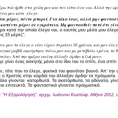
έρω πώς ήρθε στα χείλη μου και του είπα ένα ναι. Αλλά την ώ
μέσα μου κάτι έλεγε:
δυο μέρες, πέντε μπορεί. Για δέκα ίσως, αλλά μην φανταστε
εκαπέντε μέρες σε εγκράτεια. Μη φαντασθείς ποτέ ότι γίν
ρα κατά την οποία έλεγα ναι, ο εαυτός μου μέσα μου έλεγε
ις 15 μέρες".
ου μου το έλεγε ο νέος είχαν περάσει 10 χρόνια, και μου έλεγ
 μαγικό ραβδί ακούμπησε πάνω μου και με μετέβαλε εμένα, το 
τείας; Από την ημέρα εκείνη άλλαξε άρδην η ζωή μου».
ίχε γίνει ένας ασκητής μέσα στο ίδιο του το σπίτι, ένα σπίτ
ν, τότε που το έλεγε, φυσικά του φαινόταν βουνό. Απ’ την
 ο Χριστός στην καρδιά του άλλαξαν άρδην τα πράγματα. Κα
όλα γίνονται κατορθωτά. Τα ακατόρθωτα, τα αδύνατα, γίνο
ται επιτευκτά. Τα φανταστικά γίνονται πραγματικά.
: "Η Εξομολόγηση", αρχιμ. Ιωάννου Κωστώφ, Αθήνα 2012, σ
 θεία
πάθος
αγνότητα
αγώνας