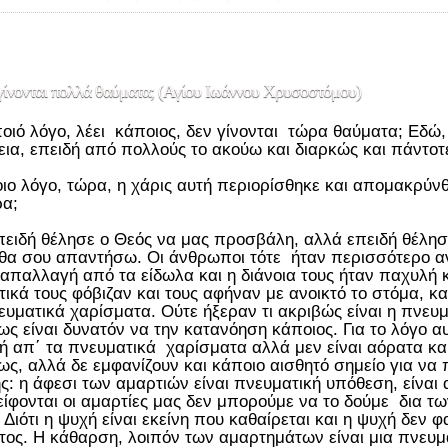
γίνονται πολλά θαύματα; (Αγίου Ιωάννου Χρυσοστόμου)
ποιό λόγο, λέει κάποιος, δεν γίνονται τώρα θαύματα; Εδ
εια, επειδή από πολλούς το ακούω και διαρκώς και πάντο
οιο λόγο, τώρα, η χάρις αυτή περιορίσθηκε και απομακρύ
ρα;
πειδή θέλησε ο Θεός να μας προσβάλη, αλλά επειδή θέλησ
θα σου απαντήσω. Οι άνθρωποι τότε ήταν περισσότερο ανό
 απαλλαγή από τα είδωλα και η διάνοια τους ήταν παχυλή κ
ικά τους φόβιζαν και τους αφήναν με ανοικτό το στόμα, κα
ευματικά χαρίσματα. Ούτε ήξεραν τι ακριβώς είναι η πνευμα
ως είναι δυνατόν να την κατανόηση κάποιος. Για το λόγο αυ
ή απ΄ τα πνευματικά χαρίσματα αλλά μεν είναι αόρατα και
ως, αλλά δε εμφανίζουν και κάποιο αισθητό σημείο για να
ής: η άφεσι των αμαρτιών είναι πνευματική υπόθεση, είνα
ίφονται οι αμαρτίες μας δεν μπορούμε να το δούμε δια τ
 Διότι η ψυχή είναι εκείνη που καθαίρεται και η ψυχή δεν 
ος. Η κάθαρση, λοιπόν των αμαρτημάτων είναι μια πνευμα