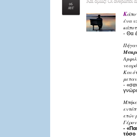
Και
όμως! Οι άνθρωποι 
06
ΑΥΓ
Κ
άποτ
ένα υ
κάποτ
- Θα 
Πήγαν
Μακρ
Αμφιλ
νεαρό
Και ό
μετανο
- «σα
γνώρι
Μπήκε
εντόπ
ετών 
Γέρον
- «Πα
τόσο 