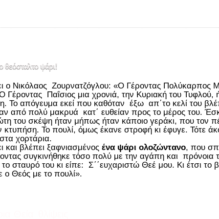
ο θεόσταλτο ψάρι!
ι ο Νικόλαος Ζουρνατζόγλου: «Ο Γέροντας Πολύκαρπος Μ
 Ο Γέροντας Παΐσιος μια χρονιά, την Κυριακή του Τυφλού, 
η. Το απόγευμα εκεί που καθόταν έξω απ΄το κελί του βλέ
αν από πολύ μακρυά κατ΄ ευθείαν προς το μέρος του. Έσκ
τη του σκέψη ήταν μήπως ήταν κάποιο γεράκι, που τον πέρ
ν κτυπήση. Το πουλί, όμως έκανε στροφή κι έφυγε. Τότε ά
στα χορτάρια.
ει και βλέπει ξαφνιασμένος
ένα ψάρι ολοζώντανο
, που σπ
οντας συγκινήθηκε τόσο πολύ με την αγάπη και πρόνοια 
 το σταυρό του κι είπε: Σ΄΄ευχαριστώ Θεέ μου. Κι έτσι το
λε ο Θεός με το πουλί».
ια Θεία
θλίψεις