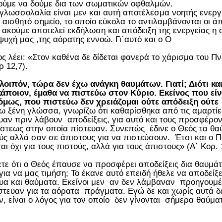
ύμε να δούμε δια των σωματικών οφθαλμών.
γλωσσολαλία είναι μεν και αυτή αποτέλεσμα νοητής ενεργ
 αισθητό σημείο, το οποίο εύκολα το αντιλαμβάνονται οι ά
 ακούμε αποτελεί εκδήλωση και απόδειξη της ενεργείας 
ψυχή μας ,της αόρατης εννοώ. Γι΄αυτό και ο Ο
ς λέει: «Στον καθένα δε δίδεται φανερά το χάρισμα του Π
ρ 12,7).
λοιπόν, τώρα δεν έχω ανάγκη θαυμάτων. Γιατί; Διότι κα
άποιον, έμαθα να πιστεύω στον Κύριο. Εκείνος που είνα
όμως, που πιστεύω δεν χρειάζομαι ούτε απόδειξη ούτε
ω ξένη γλώσσα, γνωρίζω ότι καθαρίσθηκα από τις αμαρτίες.
υαν πριν λάβουν αποδείξεις, για αυτό και τους προσφέρο
ίστεως στην οποία πίστευαν. Συνεπώς έδινε ο Θεός τα θαύ
ύς αλλά σαν σε άπιστους για να πιστεύσουν. Έτσι και ο 
ται όχι για τους πιστούς, αλλά για τους άπιστους» (Α΄ Κορ. 
τε ότι ο Θεός έπαυσε να προσφέρει αποδείξεις δια θαυμάτ
για να μας τιμήση; Το έκανε αυτό επειδή ήθελε να αποδείξε
υα και θαύματα. Εκείνοι μεν αν δεν λάμβαναν προηγουμέ
στευαν για τα αόρατα πράγματα. Εγώ δε και χωρίς αυτά δε
ν, είναι ο λόγος για τον οποίο δεν γίνονται σήμερα θαύμα