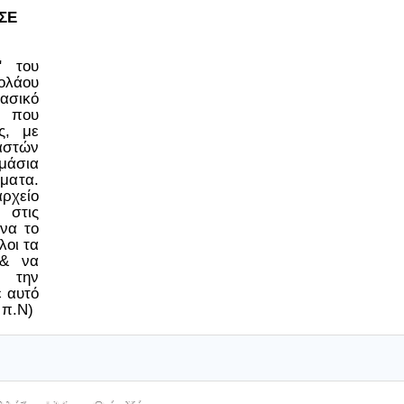
ΣΕ
ο" του
ολάου
ασικό
 που
ς, με
στών
μάσια
έματα.
ρχείο
 στις
να το
λοι τα
 & να
 την
ε αυτό
 π.Ν)