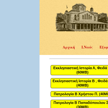
Αρχική
Ι.Ναός
Εξομ
Εκκλησιαστική Ιστορία Α, Φειδά 
(60MB)
Εκκλησιαστική Ιστορία Β , Φειδά
(40MB)
Πατρολογία Β Χρήστου Π. (40M
Πατρολογία Β Παπαδόπουλου Σ
(30MB)