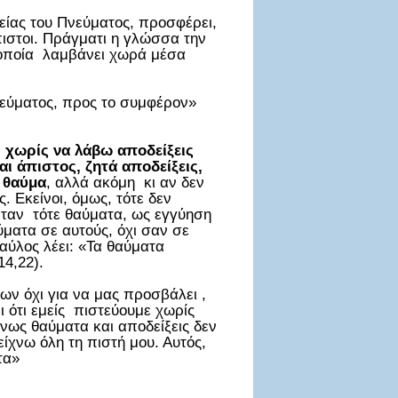
είας του Πνεύματος, προσφέρει,
πιστοι. Πράγματι η γλώσσα την
η οποία λαμβάνει χωρά μέσα
νεύματος, προς το συμφέρον»
ι χωρίς να λάβω αποδείξεις
ι άπιστος, ζητά αποδείξεις,
 θαύμα
, αλλά ακόμη κι αν δεν
 Εκείνοι, όμως, τότε δεν
νταν τότε θαύματα, ως εγγύηση
ματα σε αυτούς, όχι σαν σε
Παύλος λέει: «Τα θαύματα
14,22).
ων όχι για να μας προσβάλει ,
ι ότι εμείς πιστεύουμε χωρίς
νως θαύματα και αποδείξεις δεν
ίχνω όλη τη πιστή μου. Αυτός,
τα»