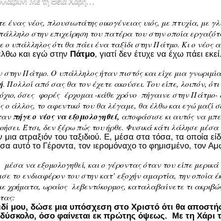
αλλάζουν! Με τη Θεία Χάρη…
ε ένας νέος, πλουσιωτάτης οικογένειας υιός, με πτυχία, με γλ
πάλληλο στην επιχείρηση του πατέρα του στην οποία εργαζόταν
ε ο υπάλληλος ότι θα πάει ένα ταξίδι στην Πάτμο. Κι ο νέος 
έλθω και εγώ στην
Πάτμο
, γιατί δεν έτυχε να έχω πάει εκεί
 στην Πάτμο. Ο υπάλληλος ήταν πιστός και είχε μια γνωριμί
ή
. Πολλοί από σας θα τον έχετε ακούσει. Του είπε, λοιπόν, 
όχιο, όσες φορές έρχομαι -κάθε χρόνο πήγαινε στην Πάτμο- 
ς ο άλλος, το αφεντικό του θα λέγαμε, θα έλθω και εγώ μαζί σ
ταν
πήγε ο νέος να εξομολογηθεί,
αποφάσισε κι αυτός να μπει
ήσει. Έτσι, δεν ξέρω πώς του ήρθε. Φυσικά κάτι λάλησε μέσα τ
ν μια ατραξιόν του ταξιδιού. Ε, μέσα στα τόσα, τα οποία είδ
σα αυτό το Γέροντα, τον ιερομόναχο το φημισμένο, τον Αμ
 μέσα να εξομολογηθεί, και ο γέροντας όταν του είπε μερικ
ισε το ενδιαφέρον του στην κατ’ εξοχήν αμαρτία, την οποία έ
με χρήματα, ωραίος λεβεντόκορμος, καταλαβαίνετε τι ακριβώς 
τας:
ιδί μου, δώσε μια υπόσχεση στο Χριστό ότι θα αποστής
δύσκολο, όσο φαίνεται εκ πρώτης όψεως. Με τη Χάρι τ