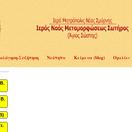
ολόγηση-Συζήτηση
Νεότητα
Κείμενα (blog)
Ομιλίες
Β.
 Β.
B)
τ.