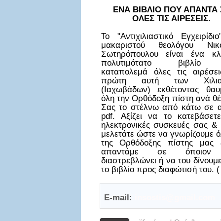
ΕΝΑ ΒΙΒΛΙΟ ΠΟΥ ΑΠΑΝΤΑ 
ΟΛΕΣ ΤΙΣ ΑΙΡΕΣΕΙΣ.
Το "Αντιχιλιαστικό Εγχειρίδι
μακαριστού θεολόγου Νικ
Σωτηρόπουλου είναι ένα κλ
πολυτιμότατο βιβλίο
καταπολεμά όλες τις αιρέσει
πρώτη αυτή των Χιλια
(Ιαχωβάδων) εκθέτοντας θαυ
όλη την Ορθόδοξη πίστη ανά θ
Σας το στέλνω από κάτω σε α
pdf. Αξίζει να το κατεβάσετε
ηλεκτρονικές συσκευές σας & 
μελετάτε ώστε να γνωρίζουμε ό
της Ορθόδοξης πίστης μας
απαντάμε σε όποιον
διαστρεβλώνει ή να του δίνουμ
το βιβλίο προς διαφώτισή του. (
E-mail:
insostis@gmail.com