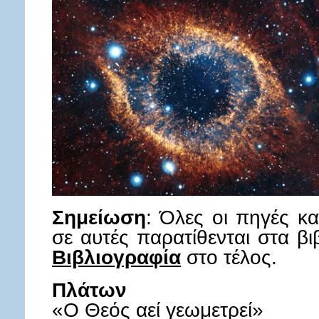
Σημείωση
: Όλες οι πηγές κ
σε αυτές παρατίθενται στα β
Βιβλιογραφία
στο
Πλάτων
«Ο Θεός αεί γεωμετρεί»