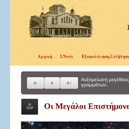
Αρχική
Ι.Ναός
Εξομολόγηση-Συζήτησ
Αυξομείωση μεγέθους
γραμμάτων.
Οι Μεγάλοι Επιστήμονε
20
ΑΠΡ