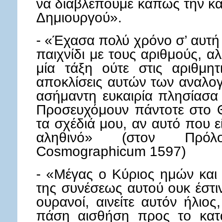
να διαβλέπουμε κάπως την κα
Δημιουργού».
- «Έχασα πολύ χρόνο σ’ αυτή 
παιχνίδι με τους αριθμούς, 
μία τάξη ούτε στις αριθμητ
αποκλίσεις αυτών των αναλογι
ασήμαντη ευκαιρία πλησίασα
Προσευχόμουν πάντοτε στο Θ
τα σχέδιά μου, αν αυτό που ε
αληθινό» (στον Πρόλ
Cosmographicum 1597)
- «Μέγας ο Κύριος ημών και 
της συνέσεως αυτού ουκ έστιν
ουρανοί, αινείτε αυτόν ήλιος
πάση αισθήση προς το κατ