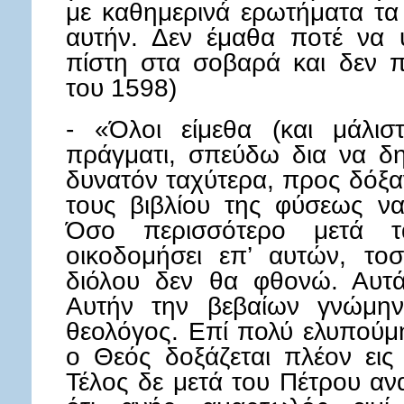
με καθημερινά ερωτήματα τα 
αυτήν. Δεν έμαθα ποτέ να 
πίστη στα σοβαρά και δεν π
του 1598)
- «Όλοι είμεθα (και μάλισ
πράγματι, σπεύδω δια να δη
δυνατόν ταχύτερα, προς δόξαν
τους βιβλίου της φύσεως να
Όσο περισσότερο μετά τ
οικοδομήσει επ’ αυτών, το
διόλου δεν θα φθονώ. Αυτά
Αυτήν την βεβαίων γνώμη
θεολόγος. Επί πολύ ελυπούμη
ο Θεός δοξάζεται πλέον εις 
Τέλος δε μετά του Πέτρου α