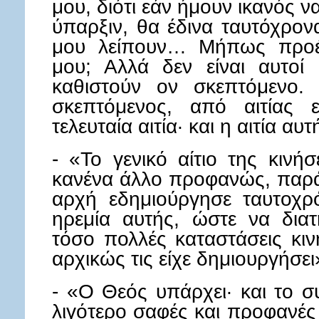
μου, διότι εάν ήμουν ικανός 
ύπαρξιν, θα έδινα ταυτόχρονα
μου λείπουν… Μήπως προέρ
μου; Αλλά δεν είναι αυτοί
καθιστούν ον σκεπτόμενο.
σκεπτόμενος, από αιτίας 
τελευταία αιτία· και η αιτία αυ
- «Το γενικό αίτιο της κινή
κανένα άλλο προφανώς, παρά 
αρχή εδημιούργησε ταυτοχρ
ηρεμία αυτής, ώστε να διατ
τόσο πολλές καταστάσεις κι
αρχικώς τις είχε δημιουργήσει
- «Ο Θεός υπάρχει· και το σ
λιγότερο σαφές και προφανές