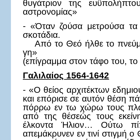
θυγάτριον της ευϋπολήπτο
αστρονομίας»
- «Όταν ζούσα μετρούσα τα
σκοτάδια.
Από το Θεό ήλθε το πνεύμα,
γη»
(επίγραμμα στον τάφο του, το 
Γαλιλαίος 1564-1642
- «Ο θείος αρχιτέκτων εδημι
και επόρισε σε αυτόν θέση πά
πόρρω εν τω χώρω τους πλα
από της θέσεώς τους εκείν
έλκοντα Ήλιον… Ούτω πίπ
απεμάκρυνεν εν τινί στιγμή ο