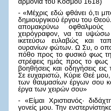
αρμονία του Κόσμου 1618)
- «Μέχρις εδώ φθάνει ό,τι μ
δημιουργικού έργου του Θεού
απομακρύνω οφθαλμούς
χειρόγραφον, να τα υψώσω 
ικετεύσω ευλαβώς και τα
ουρανίων φώτων. Ω Συ, ο οποί
πόθο προς το φυσικό φως τη
στρέφεις ημάς προς το φως 
βοηθήσεις και οδηγήσεις εις
Σε ευχαριστώ, Κύριε Θεέ μου,
των θαυμασίων έργων σου κα
έργα των χειρών σου»
- «Είμαι Χριστιανός· διδάχ
γονείς μου. Την ενστερνίστη