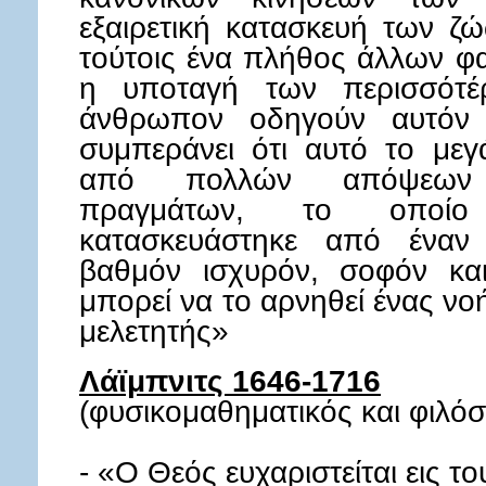
εξαιρετική κατασκευή των ζ
τούτοις ένα πλήθος άλλων φ
η υποταγή των περισσότέ
άνθρωπον οδηγούν αυτόν
συμπεράνει ότι αυτό το μεγ
από πολλών απόψεων 
πραγμάτων, το οποίο
κατασκευάστηκε από έναν 
βαθμόν ισχυρόν, σοφόν κα
μπορεί να το αρνηθεί ένας ν
μελετητής»
Λάϊμπνιτς 1646-1716
(φυσικομαθηματικός και φιλό
- «Ο Θεός ευχαριστείται εις τ