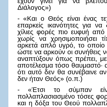
έχουν γίνει για να βλέπο
Διάλογος»)
- «Και ο Θεός είναι ένας τε
επαρκείς ικανότητες για να
χίλιες φορές πιο ευφυή από
χωρίς να χρησιμοποιήσει τ
αρκετά απλό υγρό, το οποίο 
ώστε να αρκούν οι συνήθεις ν
αναπτύξουν όπως πρέπει, μ
αποτέλεσμα τόσο θαυμαστό· αλ
ότι αυτό δεν θα συνέβαινε α
δεν ήταν Θεός» (ο.π.)
- «Έτσι το σύμπαν εί
πολλαπλασιασμένο τόσες φορές
και η δόξα του Θεού πολλαπλ