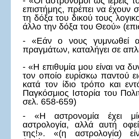
- «Οι αστρονόμοι ως ιερείς τ
επιστήμης, πρέπει να έχουν 
τη δόξα του δικού τους λογικ
άλλο την δόξα του Θεού» (επι
- «Εάν ο νους γυμνωθεί α
πραγμάτων, καταλήγει σε απλ
- «Η επιθυμία μου είναι να δ
τον οποίο ευρίσκω παντού ει
κατά τον ίδιο τρόπο και εν
Παγκόσμιος Ιστορία του Πολι
σελ. 658-659)
- «Η αστρονομία έχει μί
αστρολογία, αλλά αυτή οφεί
της!». «(η αστρολογία) ε