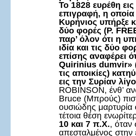
Το 1828 ευρέθη ει
επιγραφή, η οποία 
Κυρήνιος υπήρξε κ
δύο φορές (Ρ. FREE,
παρ’ όλον ότι η υπ
ιδία και τις δύο φ
επίσης αναφέρει ότ
Quirinius dumvir»
τις αποικίες) κατη
εις την Συρίαν λίγ
ROBINSON, ένθ’ ανωτ
Bruce (Μπρούς) πιστ
ουσιώδης μαρτυρία ό
τέτοια θέση ενωρίτ
10 και 7 π.Χ.
, όταν
απεσταλμένος στην 