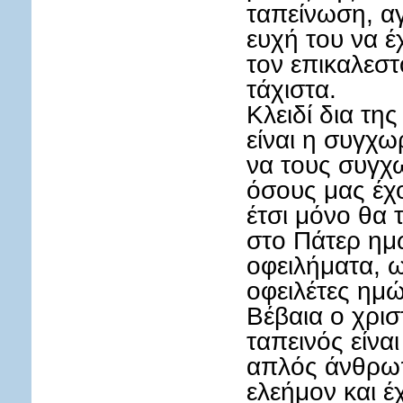
ταπείνωση, α
ευχή του να έ
τον επικαλεστ
τάχιστα.
Κλειδί δια τη
είναι η συγχω
να τους συγχ
όσους μας έχο
έτσι μόνο θα 
στο Πάτερ ημώ
οφειλήματα, ω
οφειλέτες ημώ
Βέβαια ο χρισ
ταπεινός είνα
απλός άνθρωπ
ελεήμον και έ