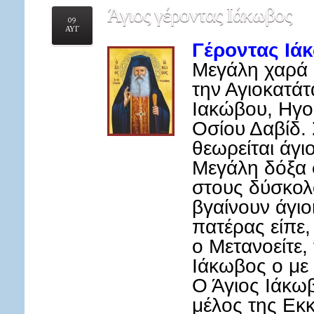
Άγιος
γέροντας Ιάκωβος
09
ΑΥΓ
Γέροντας Ιά
Μεγάλη χαρά 
την Αγιοκατάτ
Ιακώβου, Ηγο
Οσίου Δαβίδ.
θεωρείται άγι
Μεγάλη δόξα 
στους δύσκολ
βγαίνουν άγιο
πατέρας είπε,
ο Μετανοείτε,
Ιάκωβος ο με 
Ο Άγιος Ιάκωβ
μέλος της Εκκ