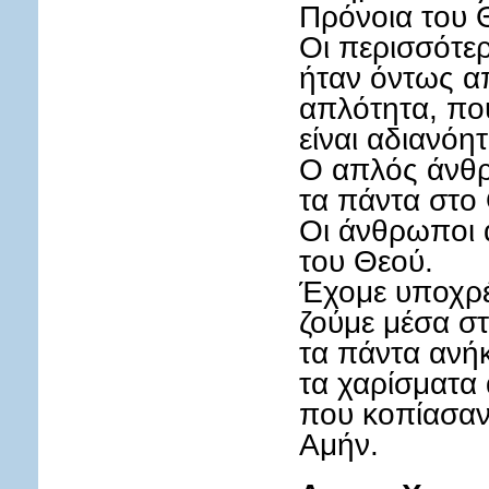
Πρόνοια του 
Οι περισσότε
ήταν όντως α
απλότητα, πο
είναι αδιανόητ
Ο απλός άνθρ
τα πάντα στο 
Οι άνθρωποι α
του Θεού.
Έχομε υποχρέ
ζούμε μέσα στ
τα πάντα ανή
τα χαρίσματ
που κοπίασαν
Αμήν.