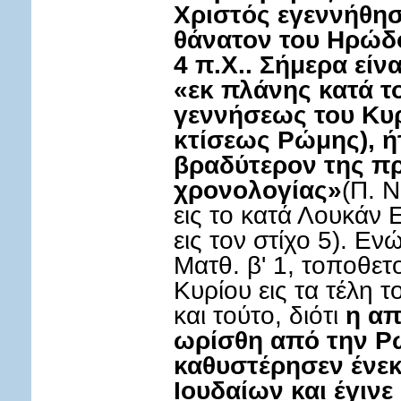
Χριστός εγεννήθησ
θάνατον του Ηρώδ
4 π.Χ.. Σήμερα είν
«εκ πλάνης κατά το
γεννήσεως του Κυρ
κτίσεως Ρώμης), ήτ
βραδύτερον της π
χρονολογίας»
(Π. 
εις το κατά Λουκάν 
εις τον στίχο 5). Ενώ
Ματθ. β' 1, τοποθετ
Κυρίου εις τα τέλη το
και τούτο, διότι
η απ
ωρίσθη από την Ρώμ
καθυστέρησεν ένε
Ιουδαίων και έγινε 