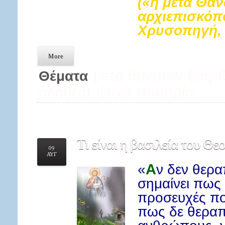
(«η μετά Θάν
αρχιεπισκόπ
Χρυσοπηγή, 
More
μετά θάνατον ζωή
Θέματα
αλήθεια
ψυχή
σωτηρία
Τι
είναι η βασιλεία του Θεού
09
ΑΥΓ
«
Α
ν δεν θερα
σημαίνει πως 
προσευχές που
πως δε θεραπ