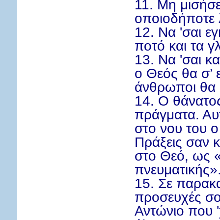
11. Μη μισήσε
οποιοδήποτε 
12. Να 'σαι ε
ποτό και τα γ
13.
Να 'σαι
κα
ο Θεός θα σ’ ε
άνθρωποι θα 
14. Ο θάνατος
πράγματα. Αυτ
στο νου του 
Πράξεις σαν κ
στο Θεό, ως 
πνευματικής»
15. Σε παρακ
προσευχές σο
Αντώνιο που '