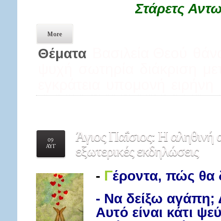
Στάρετς Αντω
More
Βασιλεία Θεού
θάν
Θέματα
ψυχή
σωτηρία
διάκριση
με
εγκράτεια
υπομονή
ειρήνη
Άγιος
Παΐσιος: Η αληθινή 
09
ΑΥΓ
εξωτερικές εκδηλώσεις
-
Γ
έροντα, πώς θα 
- Να δείξω αγάπη;
Αυτό είναι κάτι ψε