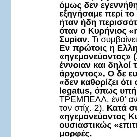
όμως δεν εγεννήθη
εξηγήσαμε περί το 
ήταν ήδη περισσότ
όταν ο Κυρήνιος «
Συρίαν.
Τι συμβαίνει
Εν πρώτοις η Ελλη
«ηγεμονεύοντος» (Λ
έννοιαν και δηλοί 
άρχοντος». Ο δε ε
«δεν καθορίζει ότι
legatus, όπως υπήρ
ΤΡΕΜΠΕΛΑ. ένθ' ανωτ
τον στίχ. 2).
Κατά σ
«ηγεμονεύοντος Κυ
ουσιαστικώς «επι
μορφές.