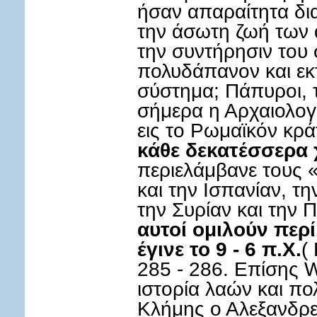
ήσαν απαραίτητα δια
την άσωτη ζωή των 
την συντήρησιν του 
πολυδάπανον και εκτ
σύστημα; Πάπυροι, τ
σήμερα η Αρχαιολογ
εις το Ρωμαϊκόν κρ
κάθε δεκατέσσερα 
περιελάμβανε τους 
και την Ισπανίαν, τη
την Συρίαν και την 
αυτοί ομιλούν περ
έγινε το 9 - 6 π.Χ.
(
285 - 286. Επίσης 
ιστορία λαών και πο
Κλήμης ο Αλεξανδρεύ