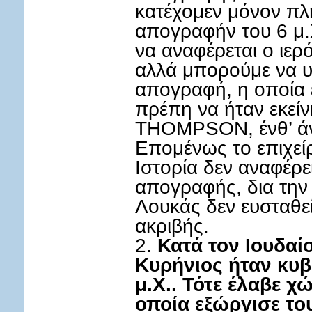
κατέχομεν μόνον πλ
απογραφήν του 6 μ.Χ
να αναφέρεται ο ιερό
αλλά μπορούμε να υ
απογραφή, η οποία έ
πρέπη να ήταν εκείνη
THOMPSON, ένθ’ άνω
Επομένως το επιχεί
Ιστορία δεν αναφέρει
απογραφής, δια την 
Λουκάς δεν ευσταθεί
ακριβής.
2.
Κατά τον Ιουδαί
Κυρήνιος ήταν κυβ
μ.Χ.. Τότε έλαβε 
οποία εξώργισε το