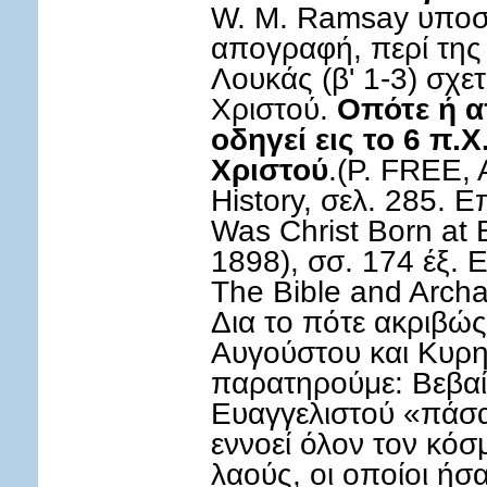
W. Μ. Ramsay υποστη
απογραφή, περί της 
Λουκάς (β' 1-3) σχετ
Χριστού.
Οπότε ή 
οδηγεί εις το 6 π.
Χριστού
.(Ρ. FREE, 
History, σελ. 285.
Was Christ Born at
1898), σσ. 174 έξ.
The Bible and Archa
Δια το πότε ακριβώς
Αυγούστου και Κυρην
παρατηρούμε: Βεβαί
Ευαγγελιστού «πάσα
εννοεί όλον τον κόσ
λαούς, οι οποίοι ήσ