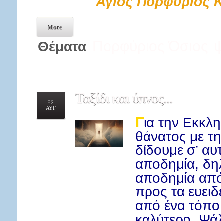
Άγιος Πορφύριος 
More
Πορφύριος Όσιος
Θέματα
Ταξίδι
και ύπνος...
09
ΑΥΓ
Γ
ια την Εκκλη
θάνατος με τη
δίδουμε σ’ αυ
αποδημία, δηλ
αποδημία απ
προς τα ευειδ
από ένα τόπο
καλύτερο. Ψά