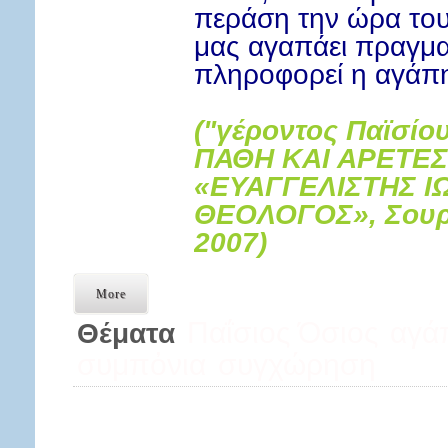
περάση την ώρα του 
μας αγαπάει πραγμα
πληροφορεί η αγάπ
("γέροντος Παϊσίο
ΠΑΘΗ ΚΑΙ ΑΡΕΤΕΣ"
«ΕΥΑΓΓΕΛΙΣΤΗΣ Ι
ΘΕΟΛΟΓΟΣ», Σουρ
2007)
More
Παΐσιος Όσιος
αγά
Θέματα
συμπὀνια
συγχώρηση