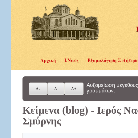
Αρχική
Ι.Ναός
Εξομολόγηση-Συζήτησ
Αυξομείωση μεγέθους
γραμμάτων.
Κείμενα (blog) - Ιερός Ν
Σμύρνης