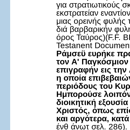
για στρατιωτικούς 
εκστρατείαν εναντί
μιας ορεινής φυλής 
διά βαρβαρικήν φυλή
όρος Ταύρος)(F.F. 
Testanent Document
Ράμσεϋ ευρήκε πρά
τον Α' Παγκόσμιον
επιγραφήν εις την 
η οποία επιβεβαιών
περιόδους του Κυρη
Ημπορούσε λοιπόν
διοικητική εξουσία
Χριστός, όπως επίσ
και αργότερα, κατά 
ένθ άνωτ σελ. 286).