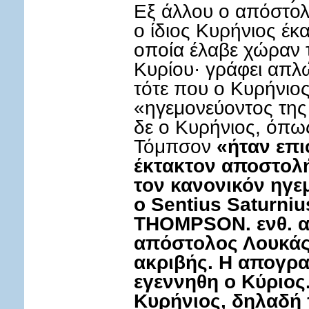
Εξ άλλου ο απόστολο
ο ίδιος Κυρήνιος έκ
οποία έλαβε χώραν 
Κυρίου· γράφει απλ
τότε που ο Κυρήνιος
«ηγεμονεύοντος της
δε ο Κυρήνιος, όπω
Τόμπσον
«ήταν επι
έκτακτον αποστολ
τον κανονικόν ηγεμ
ο Sentius Saturnius 
THOMPSON. ενθ. αν
απόστολος Λουκάς
ακριβής. Η απογρα
εγεννηθη ο Κύριος.
Κυρήνιος, δηλαδή π