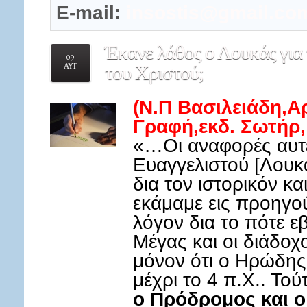
E-mail:
insostis@gmail.co
Έκανε
λάθος ο Λουκάς για
09
ΑΥΓ
του Χριστού;
(Ν.Π Βασιλειάδη,Αρ
Γραφή,εκδ. Σωτήρ,
«…Οι αναφορές αυτ
Ευαγγελιστού [Λουκ
δια τον ιστορικόν κ
εκάμαμε εις προηγο
λόγον δια το πότε 
Μέγας και οι διάδοχ
μόνον ότι ο Ηρώδης
μέχρι το 4 π.Χ.. Τού
ο Πρόδρομος και ο