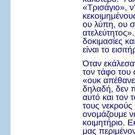
«Τρισάγιο», ν
κεκοιμημένους
ου λύπη, ου 
ατελεύτητος».
δοκιμασίες κα
είναι το εισιτή
Όταν εκάλεσαν
τον τάφο του 
«ουκ απέθανε
δηλαδή, δεν π
αυτό και τον
τους νεκρούς 
ονομάζουμε ν
κοιμητήριο. Ε
μας περιμένο