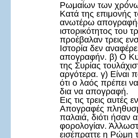
Ρωμαίων των χρόνω
Κατά της επιμονής τ
ανωτέρω απογραφής 
ιστορικότητος του τ
προέβαλαν τρεις ενσ
Ιστορία δεν αναφέρε
απογραφήν. β) Ο Κυ
της Συρίας τουλάχισ
αργότερα. γ) Είναι
ότι ο λαός πρέπει ν
δια να απογραφή.
Εις τις τρεις αυτές 
Απογραφές πληθυσμ
παλαιά, διότι ήσαν 
φορολογίαν. Άλλωστ
εισέπραττε η Ρώμη 