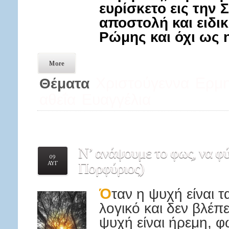
ευρίσκετο εις την 
αποστολή και ειδι
Ρώμης και όχι ως 
More
Χριστούγεννα
Ερμη
Θέματα
αθεΐα
Ευαγγέλια
Ν’
ανάψουμε το φως, να φ
09
ΑΥΓ
Πορφύριος)
Ό
ταν η ψυχή είναι 
λογικό και δεν βλέπ
ψυχή είναι ήρεμη, φω