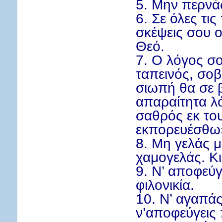
5. Μην περνά
6. Σε όλες τις
σκέψεις σου ο
Θεό.
7. Ο λόγος σ
ταπεινός, σοβ
σιωπή θα σε β
απαραίτητα λό
σαθρός εκ το
εκπορευέσθω»
8. Μη γελάς 
χαμογελάς. Κι
9. Ν’ αποφεύγε
φιλονικία.
10. Ν’ αγαπάς
ν’αποφεύγεις