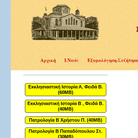
Αρχική
Ι.Ναός
Εξομολόγηση-Συζήτησ
Εκκλησιαστική Ιστορία Α, Φειδά Β.
(60MB)
Εκκλησιαστική Ιστορία Β , Φειδά Β.
(40MB)
Πατρολογία Β Χρήστου Π. (40MB)
Πατρολογία Β Παπαδόπουλου Στ.
(30MB)