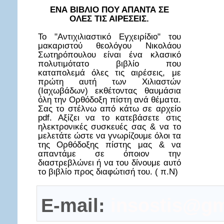
ΕΝΑ ΒΙΒΛΙΟ ΠΟΥ ΑΠΑΝΤΑ ΣΕ
ΟΛΕΣ ΤΙΣ ΑΙΡΕΣΕΙΣ.
Το "Αντιχιλιαστικό Εγχειρίδιο" του
μακαριστού θεολόγου Νικολάου
Σωτηρόπουλου είναι ένα κλασικό
πολυτιμότατο βιβλίο που
καταπολεμά όλες τις αιρέσεις, με
πρώτη αυτή των Χιλιαστών
(Ιαχωβάδων) εκθέτοντας θαυμάσια
όλη την Ορθόδοξη πίστη ανά θέματα.
Σας το στέλνω από κάτω σε αρχείο
pdf. Αξίζει να το κατεβάσετε στις
ηλεκτρονικές συσκευές σας & να το
μελετάτε ώστε να γνωρίζουμε όλοι τα
της Ορθόδοξης πίστης μας & να
απαντάμε σε όποιον την
διαστρεβλώνει ή να του δίνουμε αυτό
το βιβλίο προς διαφώτισή του. ( π.Ν)
E-mail:
insostis@gm