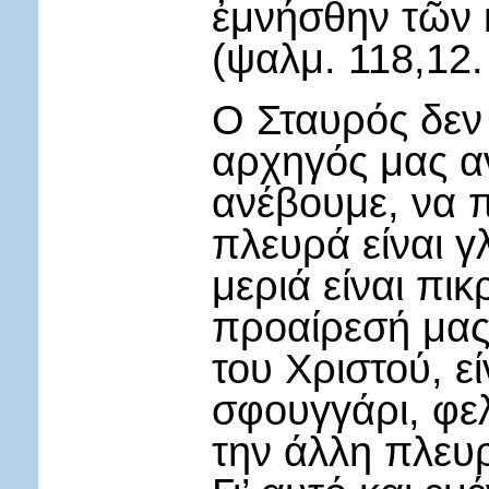
ἐμνήσθην τῶν 
(ψαλμ. 118,12. 
Ο Σταυρός δεν λ
αρχηγός μας αν
ανέβουμε, να 
πλευρά είναι γ
μεριά είναι πι
προαίρεσή μας
του Χριστού, εί
σφουγγάρι, φελ
την άλλη πλευρ