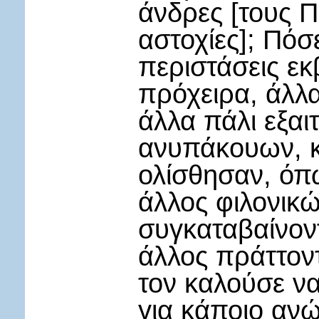
άνδρες [τους Π
αστοχίες]; Πό
περιστάσεις εκ
πρόχειρα, άλλα
άλλα πάλι εξαι
ανυπάκουων, κ
ολίσθησαν, όπω
άλλος φιλονικώ
συγκαταβαίνον
άλλος πράττοντ
τον καλούσε ν
για κάποιο ανώ