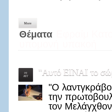
More
Εφραίμ Κατο
Θέματα
υπομονή
υπακοή
"Αυτό
ΕΙΝΑΙ το σώμ
09
ΑΥΓ
"Ο λαντγκράβο
την πρωτοβουλ
τον Μελάγχθον