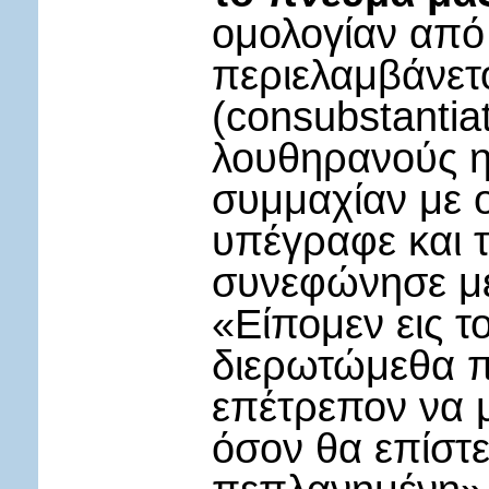
ομολογίαν από 
περιελαμβάνετ
(consubstantiat
λουθηρανούς 
συμμαχίαν με 
υπέγραφε και 
συνεφώνησε με
«Είπομεν εις τ
διερωτώμεθα π
επέτρεπον να 
όσον θα επίστε