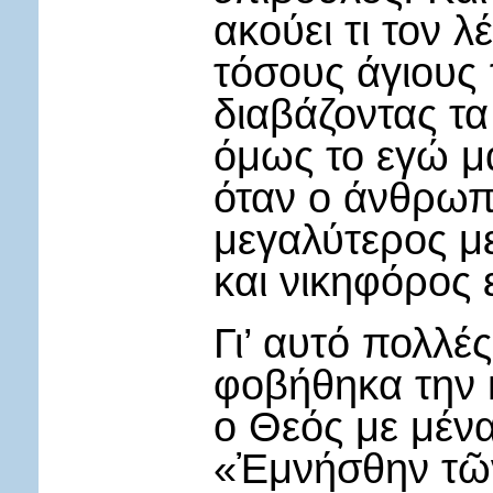
ακούει τι τον 
τόσους άγιους
διαβάζοντας τα
όμως το εγώ μα
όταν ο άνθρωπο
μεγαλύτερος μ
και νικηφόρος 
Γι’ αυτό πολλέ
φοβήθηκα την 
ο Θεός με μέν
«Ἐμνήσθην τῶν