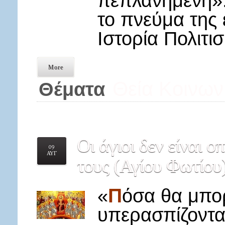
πεπλανημένη». 
το πνεύμα της 
Ιστορία Πολιτι
More
Θεία Κοινων
Θέματα
Οι
άγιοι δεν είναι ο
09
ΑΥΓ
τους (Αγίου Φωτίου
Π
«
όσα θα μπορ
υπερασπίζοντα