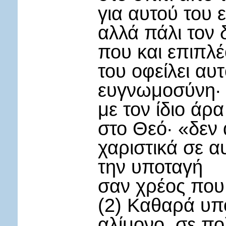
για αυτού του 
αλλά πάλι τον δ
που και επιπλ
του οφείλει αυ
ευγνωμοσύνη·
με τον ίδιο άρα
στο Θεό· «δεν
χαριστικά σε α
την υποταγή
σαν χρέος που
(2) Καθαρά υπο
αλίμονο, σε π