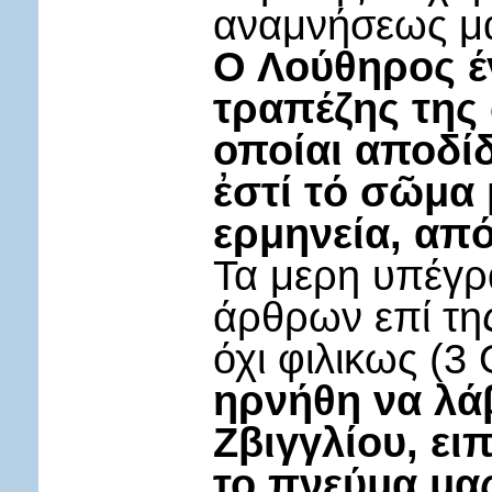
αναμνήσεως μ
Ο Λούθηρος έ
τραπέζης της 
οποίαι αποδίδ
ἐστί τό σῶμα 
ερμηνεία, από
Τα μερη υπέγρ
άρθρων επί τη
όχι φιλικως (3
ηρνήθη να λάβ
Ζβιγγλίου, ει
το πνεύμα μα