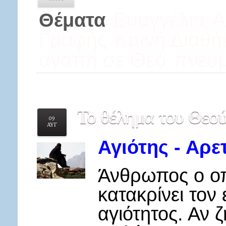
Ευαγγέλια
Α
Θέματα
Γραφής
Καινή Διαθή
αγάπη σε Θεό
πνευμ
Το
θέλημα του Θεού 
09
ΑΥΓ
Αγιότης - Αρε
Άνθρωπος ο οπο
κατακρίνει τον
αγιότητος. Αν 