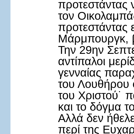
προτεστάντας ν
τον Οικολαμπά
προτεστάντας ε
Μάρμπουργκ, 
Την 29ην Σεπτ
αντίπαλοι μερί
γενναίας παρα
του Λουθήρου ό
του Χριστού˙ π
και το δόγμα 
Αλλά δεν ήθελε
περί της Ευχαρ