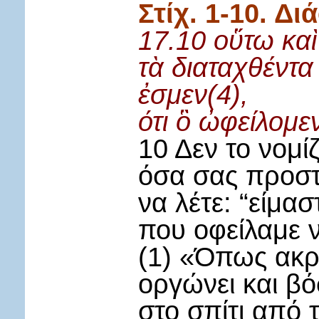
Στίχ. 1-10. Δ
17.10 οὕτω καὶ
τὰ διαταχθέντα 
ἐσμεν(4),
ότι ὃ ὠφείλομε
10 Δεν το νομίζ
όσα σας προστ
να λέτε: “είμασ
που οφείλαμε 
(1) «Όπως ακρ
οργώνει και βό
στο σπίτι από τ