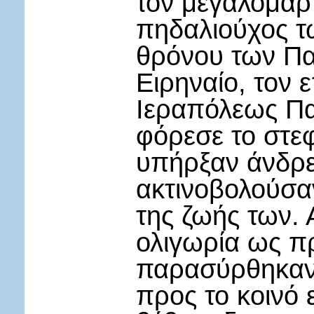
τον μεγαλομάρ
πηδαλιούχος τ
θρόνου των Πα
Ειρηναίο, τον 
Ιεραπόλεως Πα
φόρεσε το στεφ
υπήρξαν άνδρε
ακτινοβολούσα
της ζωής των. 
ολιγωρία ως πρ
παρασύρθηκαν 
προς το κοινό 