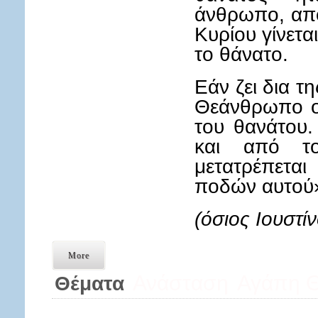
άνθρωπο, απ
Κυρίου γίνετ
το θάνατο.
Εάν ζει δια τ
Θεάνθρωπο ο
του θανάτου.
και από τ
μετατρέπετ
ποδών αυτού
(όσιος Ιουστί
More
Ανάσταση
Αγάπη 
Θέματα