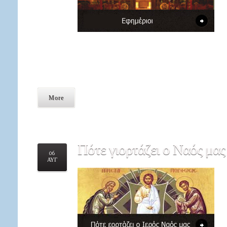
More
Πότε
γιορτάζει ο Ναός μας
06
ΑΥΓ