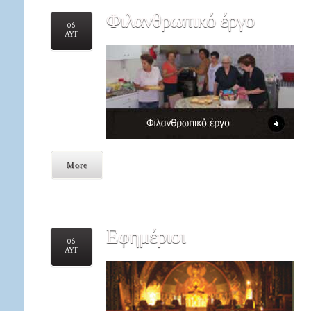
Φιλανθρωπικό
έργο
06
ΑΥΓ
More
Εφημέριοι
06
ΑΥΓ