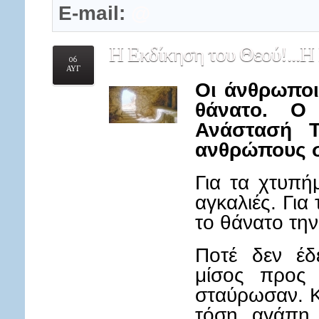
E-mail:
@
Η
Εκδίκηση του Θεού!...Η
06
ΑΥΓ
Οι άνθρωποι
θάνατο. Ο
Ανάστασή Τ
ανθρώπους σ
Για τα χτυπή
αγκαλιές. Για 
το θάνατο την
Ποτέ δεν έδ
μίσος προς
σταύρωσαν. Κ
τόση αγάπη