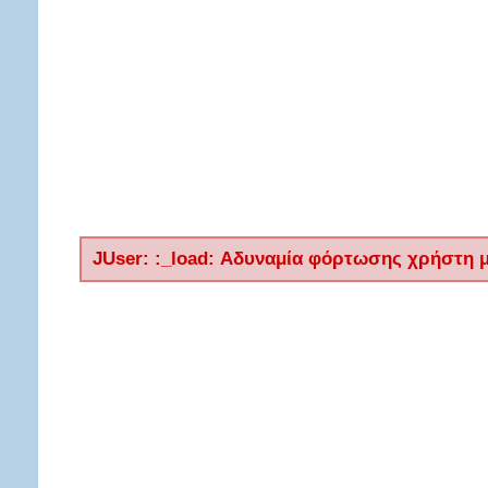
JUser: :_load: Αδυναμία φόρτωσης χρήστη με