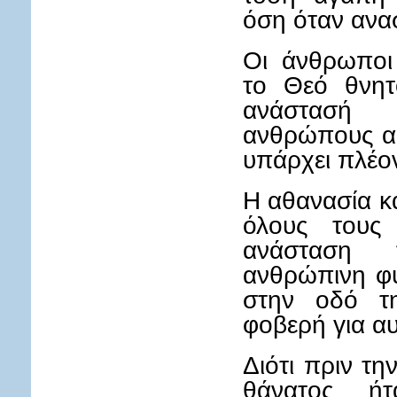
όση όταν ανα
Οι άνθρωποι
το Θεό θνητ
ανάστασή 
ανθρώπους αθ
υπάρχει πλέο
Η αθανασία κ
όλους τους
ανάσταση
ανθρώπινη φύ
στην οδό τη
φοβερή για αυ
Διότι πριν τ
θάνατος ή