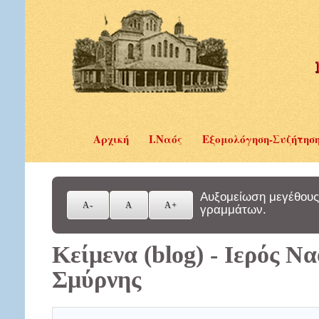
Αρχική
Ι.Ναός
Εξομολόγηση-Συζήτησ
Αυξομείωση μεγέθους
γραμμάτων.
Κείμενα (blog) - Ιερός Ν
Σμύρνης