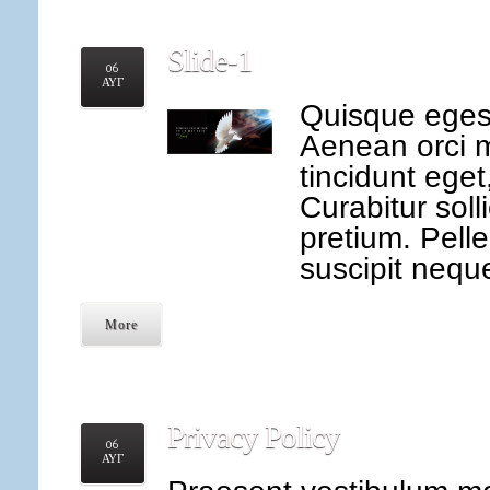
Slide-1
06
ΑΥΓ
Quisque eges
Aenean orci m
tincidunt eget, 
Curabitur soll
pretium. Pell
suscipit nequ
More
Privacy
Policy
06
ΑΥΓ