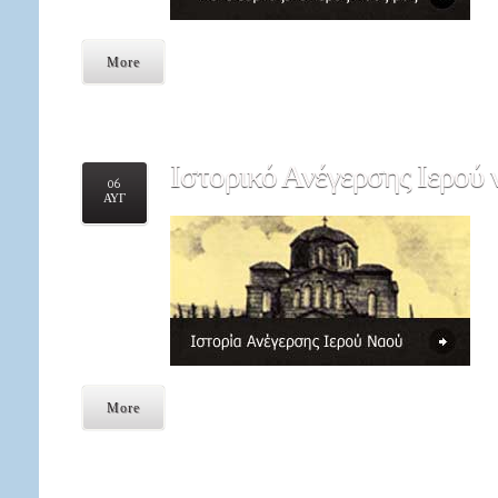
More
Ιστορικό
Ανέγερσης Ιερού 
06
ΑΥΓ
More