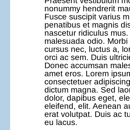
Praesent vestibulum mo
nonummy hendrerit maur
Fusce suscipit varius m
penatibus et magnis dis
nascetur ridiculus mus.
malesuada odio. Morbi 
cursus nec, luctus a, l
orci ac sem. Duis ultri
Donec accumsan malesu
amet eros. Lorem ipsum
consectetuer adipiscing
dictum magna. Sed laore
dolor, dapibus eget, e
eleifend, elit. Aenean a
erat volutpat. Duis ac t
eu lacus.