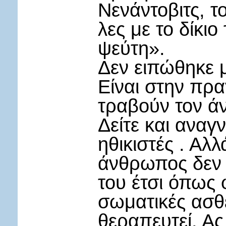
Νενάντοβιτς, τ
λες με το δίκι
ψεύτη».
Δεν ειπώθηκε μ
Είναι στην πρα
τραβούν τον ά
Δείτε και αναγ
ηθικιστές . Αλλ
άνθρωπος δεν φ
του έτσι όπως 
σωματικές ασθέ
θεραπευτεί. Ας