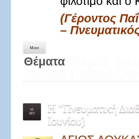
φιλότιμο και ο
(Γέροντος Παΐ
– Πνευματικό
More
θλίψεις
πνευ
Θέματα
αγώνας
Παΐσιος Όσι
Η
"Πνευματική Διαθ
06
ΑΥΓ
Ιουνίου)