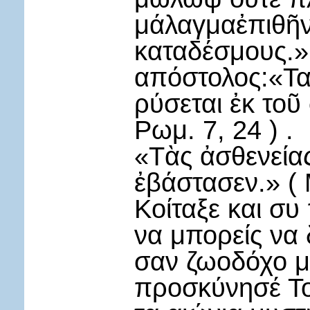
μάλαγμαἐπιθῆνα
καταδέσμους.»
απόστολος:«Τα
ρύσεται ἐκ τοῦ
Ρωμ. 7, 24 ) .
«Τὰς ἀσθενεία
ἐβάστασεν.» ( Μ
Κοίταξε και συ
να μπορείς να 
σαν ζωοδόχο μ
προσκύνησέ Το