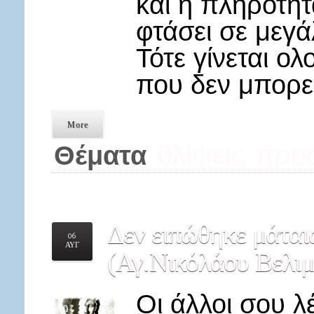
και η πληρότητ
φτάσει σε μεγ
Τότε γίνεται ο
που δεν μπορε
More
θλίψεις
προ
Θέματα
Δεν
ειπώθηκε μάταια
06
ΑΥΓ
(Αγ.Νικόλάου Βελιμ
Οι άλλοι σου λέ