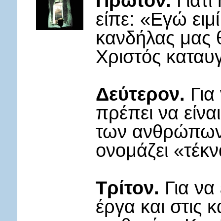
Πρώτον.
Γιατί
είπε: «Εγώ ειμ
κανδήλας μας θ
Χριστός καταυγ
Δεύτερον.
Για 
πρέπει να είνα
των ανθρώπων,
ονομάζει «τέκ
Τρίτον.
Για να 
έργα και στις 