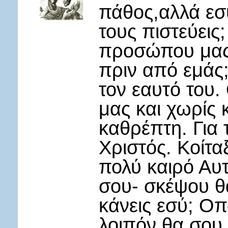
πάθος,αλλά εσύ
τους πιστεύεις;
προσώπου μας 
πριν από εμάς;
τον εαυτό του
μας και χωρίς 
καθρέπτη. Για 
Χριστός. Κοίτα
πολύ καιρό Αυ
σου- σκέψου θ
κάνεις εσύ; Ο
λοιπόν,θα σου 