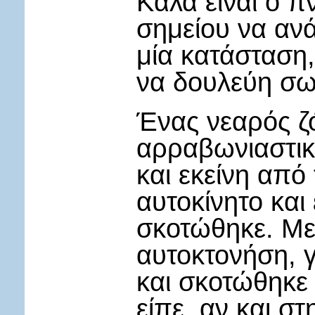
Καλά είναι ο π
σημείου να ανά
μία κατάσταση,
να δουλεύη σω
Ένας νεαρός ζ
αρραβωνιαστικιά
και εκείνη από
αυτοκίνητο και
σκοτώθηκε. Με
αυτοκτονήση, γι
και σκοτώθηκε 
είπε, αν και στ