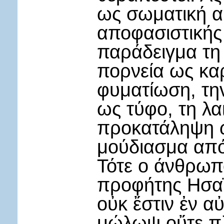
ως σωματική α
αποφασιστικής
παράδειγμα τη 
πορνεία ως καρ
φυματίωση, τη
ως τύφο, τη λα
προκατάληψη ω
μούδιασμα από
Τότε ο άνθρωπ
προφήτης Ησα
οὐκ ἔστιν ἐν α
μώλωψ οὔτε πλ