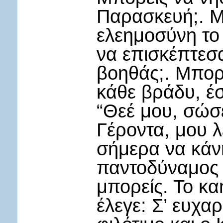
Παρασκευή;. Μ
ελεημοσύνη το
να επισκέπτεσ
βοηθάς;. Μπορ
κάθε βράδυ, έσ
“Θεέ μου, σώσ
Γέροντα, μου λ
σήμερα να κάνη
παντοδύναμος 
μπορείς. Το κα
έλεγε: Σ’ ευχαρ