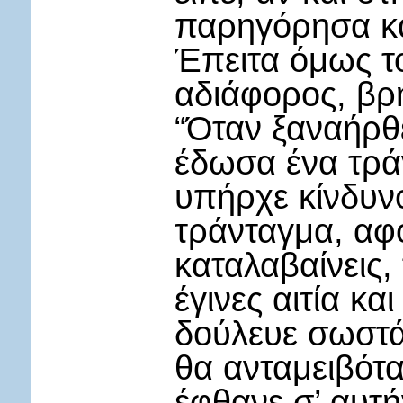
παρηγόρησα κα
Έπειτα όμως το
αδιάφορος, βρή
“Όταν ξαναήρθε
έδωσα ένα τράν
υπήρχε κίνδυνο
τράνταγμα, αφ
καταλαβαίνεις, 
έγινες αιτία κ
δούλευε σωστά
θα ανταμειβότα
έφθανε σ’ αυτή