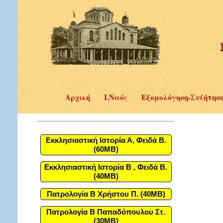
Αρχική
Ι.Ναός
Εξομολόγηση-Συζήτησ
Εκκλησιαστική Ιστορία Α, Φειδά Β.
(60MB)
Εκκλησιαστική Ιστορία Β , Φειδά Β.
(40MB)
Πατρολογία Β Χρήστου Π. (40MB)
Πατρολογία Β Παπαδόπουλου Στ.
(30MB)