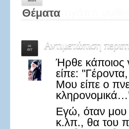
More
αγάπη
ανθρ
Θέματα
Αντιμετώπιση
περιπ
06
ΑΥΓ
Ήρθε κάποιος 
είπε: "Γέροντα
Μου είπε ο πνε
κληρονομικά…”.
Εγώ, όταν μου 
κ.λπ., θα του π