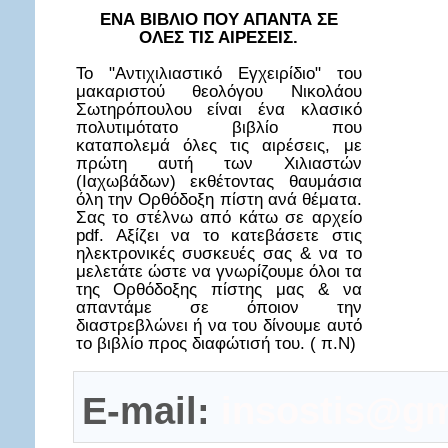
ΕΝΑ ΒΙΒΛΙΟ ΠΟΥ ΑΠΑΝΤΑ ΣΕ
ΟΛΕΣ ΤΙΣ ΑΙΡΕΣΕΙΣ.
Το "Αντιχιλιαστικό Εγχειρίδιο" του
μακαριστού θεολόγου Νικολάου
Σωτηρόπουλου είναι ένα κλασικό
πολυτιμότατο βιβλίο που
καταπολεμά όλες τις αιρέσεις, με
πρώτη αυτή των Χιλιαστών
(Ιαχωβάδων) εκθέτοντας θαυμάσια
όλη την Ορθόδοξη πίστη ανά θέματα.
Σας το στέλνω από κάτω σε αρχείο
pdf. Αξίζει να το κατεβάσετε στις
ηλεκτρονικές συσκευές σας & να το
μελετάτε ώστε να γνωρίζουμε όλοι τα
της Ορθόδοξης πίστης μας & να
απαντάμε σε όποιον την
διαστρεβλώνει ή να του δίνουμε αυτό
το βιβλίο προς διαφώτισή του. ( π.Ν)
E-mail:
insostis@gm