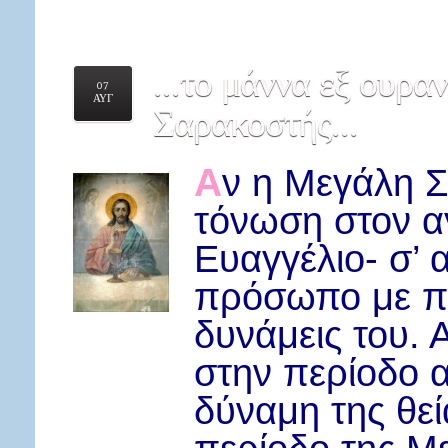
...το
μάννα εξ ουραν
07
ΑΥΓ
Σαρακοστής...
Α
ν η Μεγάλη Σ
τόνωση στον αγ
Ευαγγέλιο- σ’
πρόσωπο με πρ
δυνάμεις του. 
στην περίοδο α
δύναμη της θεί