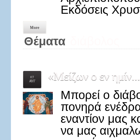
Εκδόσεις Χρυ
More
διάβολος
Θέματα
«Μείζων
ο εν ημίν..
07
ΑΥΓ
Μπορεί ο διάβο
πονηρά ενέδρα
εναντίον μας κα
να μας αιχμαλω