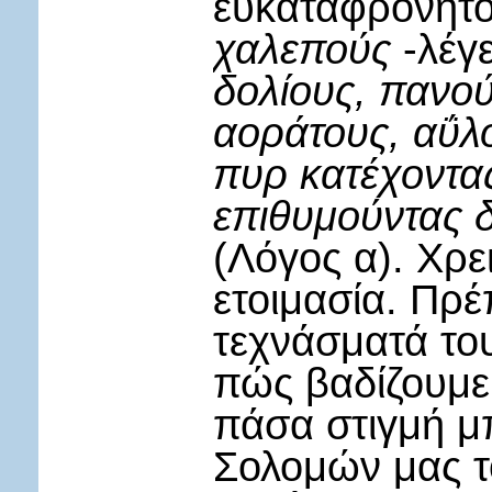
ευκαταφρόνητο
χαλεπούς
-λέγε
δολίους, πανο
αοράτους, αΰλο
πυρ κατέχοντας
επιθυμούντας δ
(Λόγος α). Χρε
ετοιμασία. Πρέ
τεχνάσματά το
πώς βαδίζουμε
πάσα στιγμή μ
Σολομών μας το