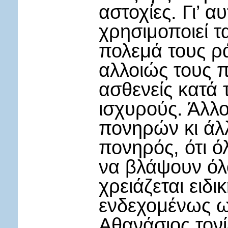
αστοχίες. Γι’ 
χρησιμοποιεί τ
πολεμά τους ρ
αλλοιώς τους π
ασθενείς κατά 
ισχυρούς. Άλλο
πονηρών κι άλλ
πονηρός, ότι ό
να βλάψουν όλ
χρειάζεται ειδι
ενδεχομένως ωφ
Αθανάσιος τονίζ