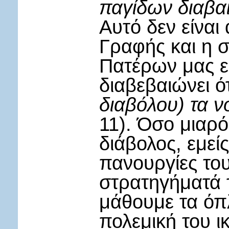
παγίδων διαβαί
Αυτό δεν είναι
Γραφής και η 
Πατέρων μας ε
διαβεβαιώνει ότ
διαβόλου) τα 
11). Όσο μιαρό
διάβολος, εμεί
πανουργίες το
στρατηγήματά 
μάθουμε τα όπ
πολεμική του ι