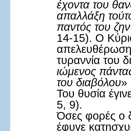
έχοντα του θανά
απαλλάξη τούτ
παντός του ζην
14-15). Ο Κύρι
απελευθέρωση
τυραννία του δ
ιώμενος πάντα
του διαβόλου
» 
Του θυσία έγιν
5, 9).
Όσες φορές ο δ
έφυγε κατησχυμ