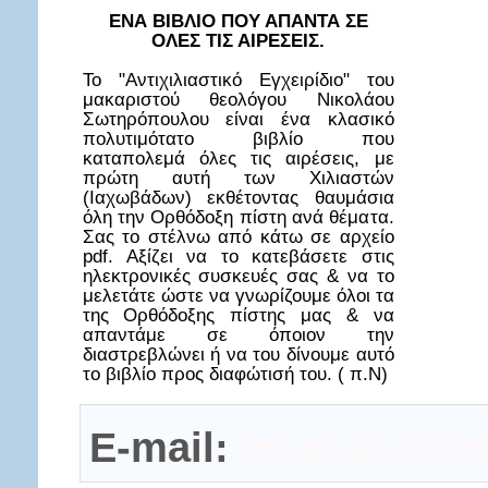
ΕΝΑ ΒΙΒΛΙΟ ΠΟΥ ΑΠΑΝΤΑ ΣΕ
ΟΛΕΣ ΤΙΣ ΑΙΡΕΣΕΙΣ.
Το "Αντιχιλιαστικό Εγχειρίδιο" του
μακαριστού θεολόγου Νικολάου
Σωτηρόπουλου είναι ένα κλασικό
πολυτιμότατο βιβλίο που
καταπολεμά όλες τις αιρέσεις, με
πρώτη αυτή των Χιλιαστών
(Ιαχωβάδων) εκθέτοντας θαυμάσια
όλη την Ορθόδοξη πίστη ανά θέματα.
Σας το στέλνω από κάτω σε αρχείο
pdf. Αξίζει να το κατεβάσετε στις
ηλεκτρονικές συσκευές σας & να το
μελετάτε ώστε να γνωρίζουμε όλοι τα
της Ορθόδοξης πίστης μας & να
απαντάμε σε όποιον την
διαστρεβλώνει ή να του δίνουμε αυτό
το βιβλίο προς διαφώτισή του. ( π.Ν)
E-mail:
insostis@gm