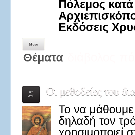
Πόλεμος κατά
Αρχιεπισκόπο
Εκδόσεις Χρ
More
διάβολος
πό
Θέματα
Οι
μεθοδείες του δι
07
ΑΥΓ
Το να μάθουμε 
δηλαδή τον τρό
χρησιμοποιεί σ