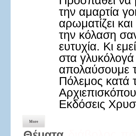
Προσπαθεί να 
την αμαρτία γοη
αρωματίζει και
την κόλαση σα
ευτυχία. Κι εμ
στα γλυκόλογά 
απολαύσουμε τ
Πόλεμος κατά 
Αρχιεπισκόπου
Εκδόσεις Χρυ
More
διάβολος
πό
Θέματα