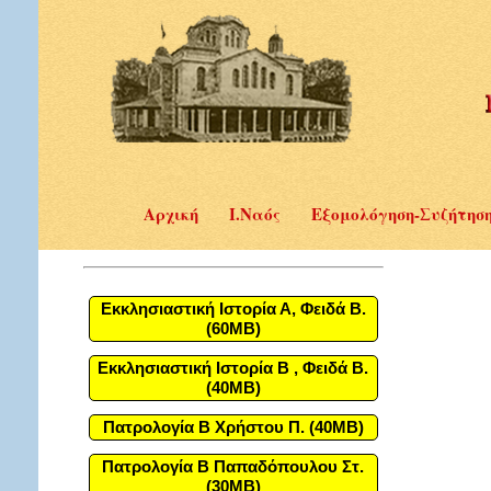
Αρχική
Ι.Ναός
Εξομολόγηση-Συζήτησ
Εκκλησιαστική Ιστορία Α, Φειδά Β.
(60MB)
Εκκλησιαστική Ιστορία Β , Φειδά Β.
(40MB)
Πατρολογία Β Χρήστου Π. (40MB)
Πατρολογία Β Παπαδόπουλου Στ.
(30MB)