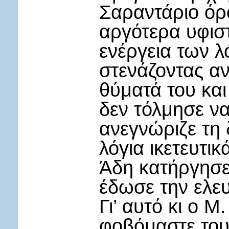
Σαραντάριο όρο
αργότερα υφισ
ενέργεια των λ
στενάζοντας αν
θύματά του και
δεν τόλμησε να
ανεγνώριζε τη 
λόγια ικετευτι
Άδη κατήργησε 
έδωσε την ελευ
Γι’ αυτό κι ο Μ
φοβόμαστε τους