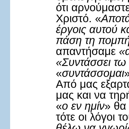
ότι αρνούμαστε
Χριστό. «
Αποτά
έργοις αυτού κα
πάση τη πομπ
απαντήσαμε
«α
«Συντάσσει τω
«
συντάσσομαι
»
Από μας εξαρτ
μας και να τη
«
ο εν ημίν
» θα
τότε οι λόγοι 
θέλω να γνωρίζε