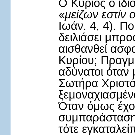
Ο Κύριος ο ίδιο
«
μείζων εστίν 
Ιωάν. 4, 4). Π
δειλιάσει μπρο
αισθανθεί ασφα
Κυρίου; Πραγμα
αδύνατοι όταν 
Σωτήρα Χριστό
ξεμοναχιασμένα
Όταν όμως έχο
συμπαράσταση 
τότε εγκαταλείπ