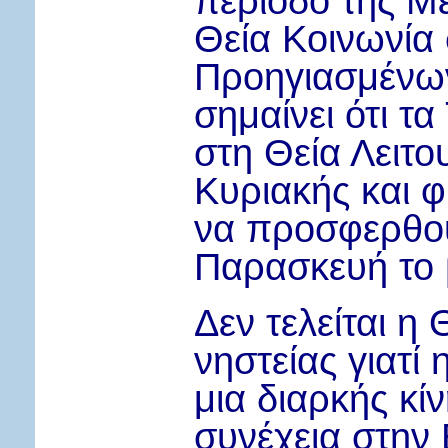
περίοδο της Μ
Θεία Κοινωνία 
Προηγιασμένω
σημαίνει ότι τ
στη Θεία Λειτ
Κυριακής και φ
να προσφερθού
Παρασκευή το 
Δεν τελείται η 
νηστείας γιατί 
μια διαρκής κί
συνέχεια στην