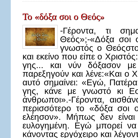
Το «δόξα σοι ο Θεός»
-Γέροντα, τι ση
Θεός»;-«Δόξα σοι 
γνωστός ο Θεόςστο
και εκείνο που είπε ο Χριστό
γης... και νύν δόξασον με
παρεξηγούν και λένε:«Και ο Χ
αυτό σημαίνει: «Εγώ, Πατέρα
γης, κάνε με γνωστό κι Εσ
άνθρωποι».-Γέροντα, αισθά
περισσότερο το «δόξα σοι 
ελέησον». Μήπως δεν είναι 
ευλογημένη. Εγώ μπορεί ν
κάνοντας εργόχειρο και λέγο