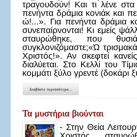
τραγουδούν! Και τι λένε στα
πενήντα δράμια κονιάκ και π
ώ!...». Για πενήντα δράμια 
συνεπαίρνονται! Κι εμείς ψάλ
σταυρώθηκε, που θυσ
συγκλονιζόμαστε;«Ώ τρισμακά
Χριστός!». Αν σκεφτεί κανε
διαλύεται. Στο Κελλί του Τίμ
κομμάτι ξύλο γρεντέ (δοκάρι 
Διαβάστε περισσότερα...
Τα μυστήρια βιούνται
- Στην Θεία Λειτουρ
Χριστός σταυρ