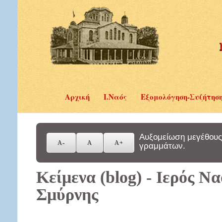
Αρχική
Ι.Ναός
Εξομολόγηση-Συζήτησ
Αυξομείωση μεγέθους
γραμμάτων.
Κείμενα (blog) - Ιερός Ν
Σμύρνης