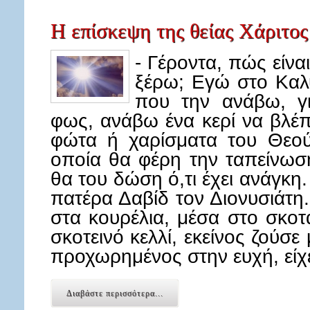
Η επίσκεψη της θείας Χάριτος
- Γέροντα, πώς είνα
ξέρω; Εγώ στο Καλ
που την ανάβω, γ
φως, ανάβω ένα κερί να βλέπ
φώτα ή χαρίσματα του Θεού
οποία θα φέρη την ταπείνωσ
θα του δώση ό,τι έχει ανάγκη
πατέρα Δαβίδ τον Διονυσιάτη.
στα κουρέλια, μέσα στο σκοτ
σκοτεινό κελλί, εκείνος ζούσ
προχωρημένος στην ευχή, είχ
Διαβάστε περισσότερα...