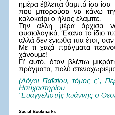
ημέρα έβλεπα θαμπά ίσα ίσα
που μπορούσα να κάνω την
καλοκαίρι ο ήλιος έλαμπε.
Την άλλη μέρα άρχισα 
φυσιολογικά. Έκανα το ίδιο τυ
αλλά δεν ένιωθα πια έτσι, σαν
Με τι χαζά πράγματα περνού
χάνουμε!
Γι’ αυτό, όταν βλέπω μικρότ
πράγματα, πολύ στενοχωριέμα
(Λόγοι Παϊσίου, τόμος ς΄, Π
Ησυχαστηρίου
"Ευαγγελιστής Ιωάννης ο Θεο
Social Bookmarks