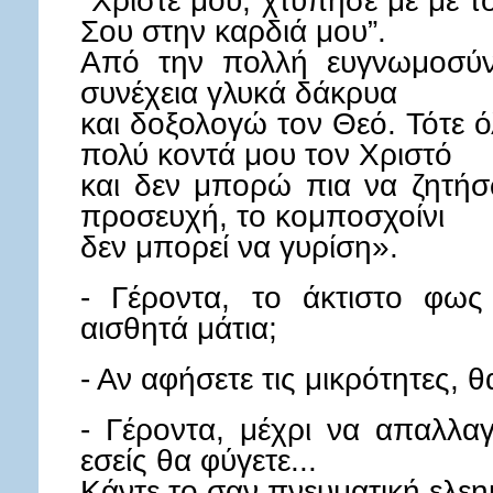
"Χριστέ μου, χτύπησέ με με τ
Σου στην καρδιά μου”.
Από την πολλή ευγνωμοσύν
συνέχεια γλυκά δάκρυα
και δοξολογώ τον Θεό. Τότε ό
πολύ κοντά μου τον Χριστό
και δεν μπορώ πια να ζητήσω
προσευχή, το κομποσχοίνι
δεν μπορεί να γυρίση».
- Γέροντα, το άκτιστο φως
αισθητά μάτια;
- Αν αφήσετε τις μικρότητες, 
- Γέροντα, μέχρι να απαλλαγ
εσείς θα φύγετε...
Κάντε το σαν πνευματική ελε