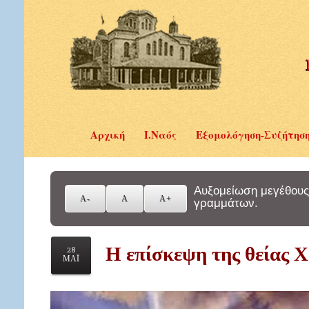
Αρχική
Ι.Ναός
Εξομολόγηση-Συζήτησ
Αυξομείωση μεγέθους
γραμμάτων.
Η επίσκεψη της θείας Χ
28
ΜΑΪ