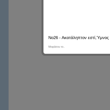
Νο26 - Ακατάληπτον εστί,Ύμνος
Μοιράσου το..