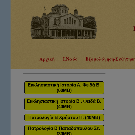
Αρχική
Ι.Ναός
Εξομολόγηση-Συζήτησ
Εκκλησιαστική Ιστορία Α, Φειδά Β.
(60MB)
Εκκλησιαστική Ιστορία Β , Φειδά Β.
(40MB)
Πατρολογία Β Χρήστου Π. (40MB)
Πατρολογία Β Παπαδόπουλου Στ.
(30MB)