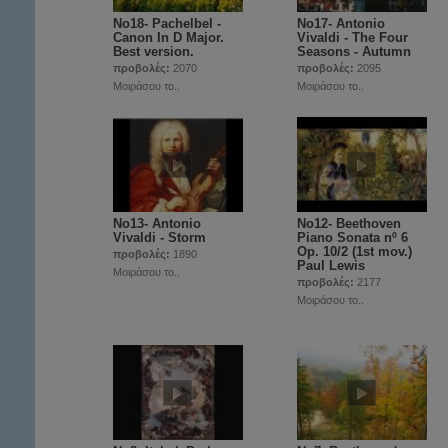
Νο18- Pachelbel -
Νο17- Antonio
Canon In D Major.
Vivaldi - The Four
Best version.
Seasons - Autumn
προβολές:
2070
προβολές:
2095
Μοιράσου το..
Μοιράσου το..
Νο13- Antonio
Νο12- Beethoven
Vivaldi - Storm
Piano Sonata nº 6
Op. 10/2 (1st mov.)
προβολές:
1890
Paul Lewis
Μοιράσου το..
προβολές:
2177
Μοιράσου το..