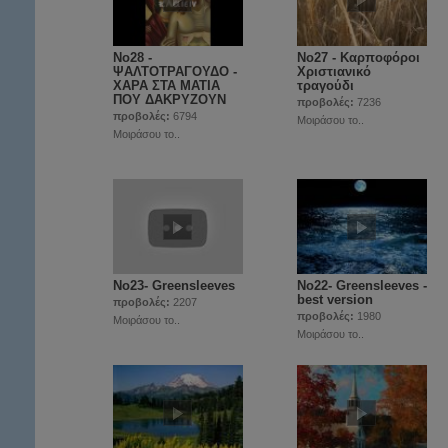
Νο28 -
Νο27 - Καρποφόροι
ΨΑΛΤΟΤΡΑΓΟΥΔΟ -
Χριστιανικό
ΧΑΡΑ ΣΤΑ ΜΑΤΙΑ
τραγούδι
ΠΟΥ ΔΑΚΡΥΖΟΥΝ
προβολές:
7236
προβολές:
6794
Μοιράσου το..
Μοιράσου το..
Νο23- Greensleeves
Νο22- Greensleeves -
best version
προβολές:
2207
προβολές:
1980
Μοιράσου το..
Μοιράσου το..