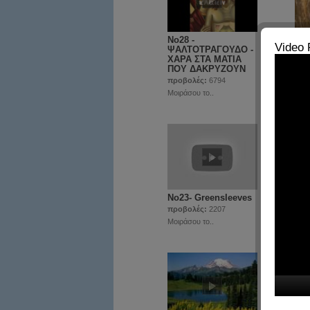
Νο28 -
Νο2
Video 
ΨΑΛΤΟΤΡΑΓΟΥΔΟ -
Χρι
ΧΑΡΑ ΣΤΑ ΜΑΤΙΑ
τρα
ΠΟΥ ΔΑΚΡΥΖΟΥΝ
προ
προβολές:
6794
Μοιρ
Μοιράσου το..
Νο23- Greensleeves
Νο2
bes
προβολές:
2207
προ
Μοιράσου το..
Μοιρ