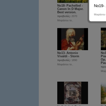
Νο19- 
Νο18- Pachelbel -
Νο1
Canon In D Major.
Viv
Best version.
Sea
Μοιράσου 
προβολές:
2070
προ
Μοιράσου το..
Μοιρ
Νο13- Antonio
Νο1
Vivaldi - Storm
Pia
Op.
προβολές:
1890
Pau
Μοιράσου το..
προ
Μοιρ