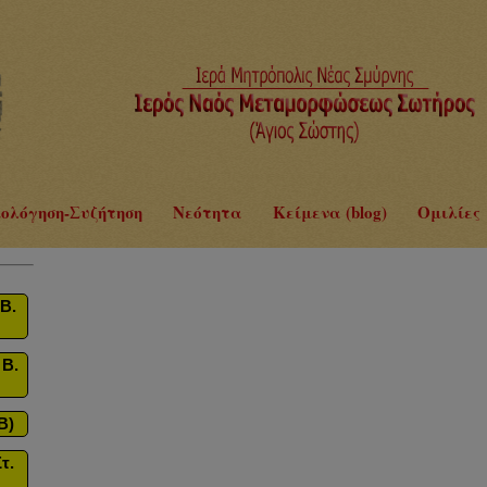
ολόγηση-Συζήτηση
Νεότητα
Κείμενα (blog)
Ομιλίες
Β.
 Β.
B)
τ.