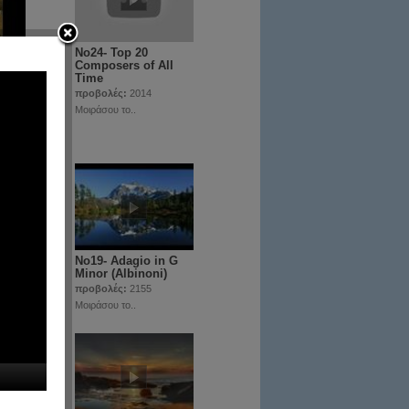
Νο24- Top 20
Composers of All
Time
προβολές:
2014
Μοιράσου το..
ann
Νο19- Adagio in G
Minor (Albinoni)
προβολές:
2155
Μοιράσου το..