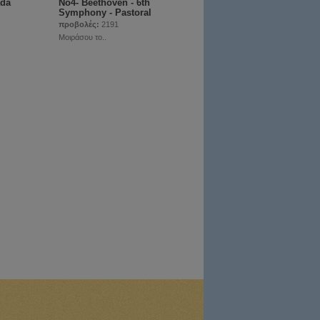
ada
Νο4- Beethoven - 6th
Symphony - Pastoral
προβολές:
2191
Μοιράσου το..