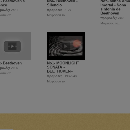
- Beethoven's
Νο6- Beethoven -
Νο5- Minha Am
ence
Silencio
Imortal - Nona
sinfonia de
βολές:
2451
προβολές:
2127
Beethoven
άσου το..
Μοιράσου το..
προβολές:
2461
Μοιράσου το..
- Beethoven
Νο1- MOONLIGHT
SONATA ~
βολές:
2106
BEETHOVEN~
άσου το..
προβολές:
1932548
Μοιράσου το..