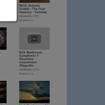
Νο14- Antonio
ur
Vivaldi - The Four
g
Seasons - Summer
προβολές:
1990
Μοιράσου το..
n
Νο9- Beethoven
Symphonie 7
Deuxième
mouvement-
Allegretto-
προβολές:
2155
Μοιράσου το..