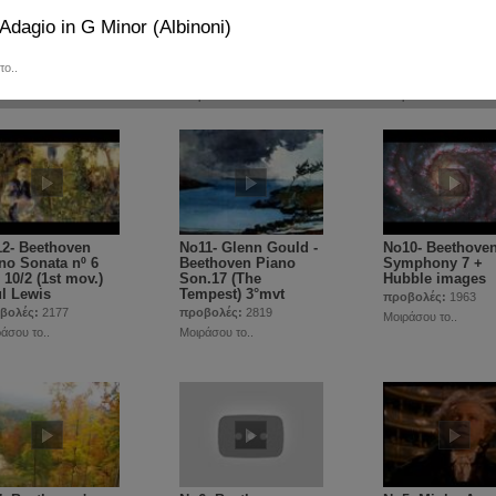
Adagio in G Minor (Albinoni)
7- Antonio
Νο16- Antonio
Νο15- Antonio
aldi - The Four
Vivaldi - The Four
Vivaldi - The Fo
sons - Autumn
Seasons - Winter
Seasons - Sprin
το..
βολές:
2095
προβολές:
1850
προβολές:
2061
άσου το..
Μοιράσου το..
Μοιράσου το..
2- Beethoven
Νο11- Glenn Gould -
Νο10- Beethove
no Sonata nº 6
Beethoven Piano
Symphony 7 +
 10/2 (1st mov.)
Son.17 (The
Hubble images
l Lewis
Tempest) 3°mvt
προβολές:
1963
βολές:
2177
προβολές:
2819
Μοιράσου το..
άσου το..
Μοιράσου το..