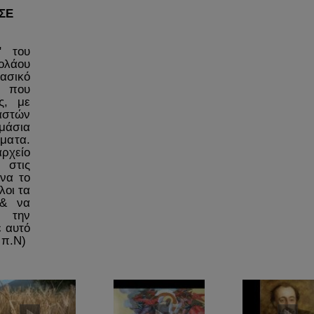
ΣΕ
ο" του
ολάου
ασικό
 που
ς, με
στών
μάσια
έματα.
ρχείο
 στις
να το
λοι τα
 & να
 την
ε αυτό
 π.Ν)