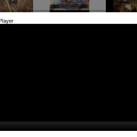
7 - Καρποφόροι
Νο26 - Ακατάληπτον
Νο25- Top 25
Player
στιανικό
εστί,Ύμνος Εορτής
Classical Pieces
γούδι
Υπαπαντης,π.
προβολές:
1922
Νικόδημος
βολές:
7236
Μοιράσου το..
Καβαρνος
άσου το..
προβολές:
7400
Μοιράσου το..
2- Greensleeves -
Νο21- Edvard Grieg -
Νο20- Air - Joh
t version
Morning Mood
Sebastian Bach
βολές:
1980
προβολές:
2024
προβολές:
2023
άσου το..
Μοιράσου το..
Μοιράσου το..