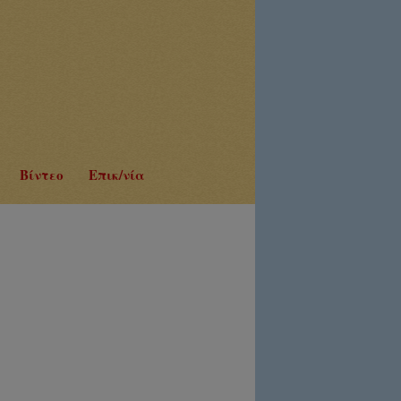
Βίντεο
Επικ/νία