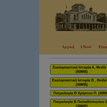
Αρχική
Ι.Ναός
Εξομ
Εκκλησιαστική Ιστορία Α, Φειδά 
(60MB)
Εκκλησιαστική Ιστορία Β , Φειδά
(40MB)
Πατρολογία Β Χρήστου Π. (40M
Πατρολογία Β Παπαδόπουλου Σ
(30MB)