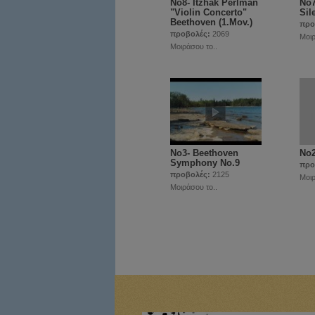
Νο8- Itzhak Perlman
Νο7
"Violin Concerto"
Sil
Beethoven (1.Mov.)
προ
προβολές:
2069
Μοιρ
Μοιράσου το..
Νο3- Beethoven
Νο2
Symphony No.9
προ
προβολές:
2125
Μοιρ
Μοιράσου το..