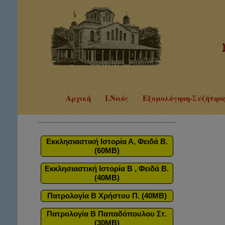
Αρχική
Ι.Ναός
Εξομολόγηση-Συζήτησ
Εκκλησιαστική Ιστορία Α, Φειδά Β.
(60MB)
Εκκλησιαστική Ιστορία Β , Φειδά Β.
(40MB)
Πατρολογία Β Χρήστου Π. (40MB)
Πατρολογία Β Παπαδόπουλου Στ.
(30MB)