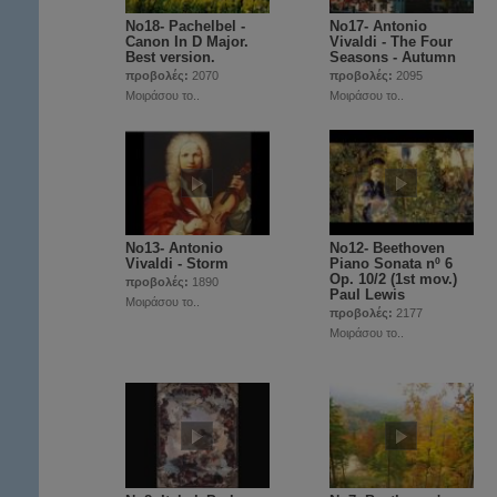
Νο18- Pachelbel -
Νο17- Antonio
Canon In D Major.
Vivaldi - The Four
Best version.
Seasons - Autumn
προβολές:
2070
προβολές:
2095
Μοιράσου το..
Μοιράσου το..
Νο13- Antonio
Νο12- Beethoven
Vivaldi - Storm
Piano Sonata nº 6
Op. 10/2 (1st mov.)
προβολές:
1890
Paul Lewis
Μοιράσου το..
προβολές:
2177
Μοιράσου το..