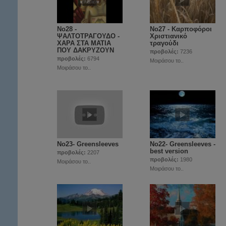
Νο28 -
Νο27 - Καρποφόροι
ΨΑΛΤΟΤΡΑΓΟΥΔΟ -
Χριστιανικό
ΧΑΡΑ ΣΤΑ ΜΑΤΙΑ
τραγούδι
ΠΟΥ ΔΑΚΡΥΖΟΥΝ
προβολές:
7236
προβολές:
6794
Μοιράσου το..
Μοιράσου το..
Νο23- Greensleeves
Νο22- Greensleeves -
best version
προβολές:
2207
προβολές:
1980
Μοιράσου το..
Μοιράσου το..