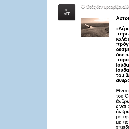
Ο
Θεός δεν προορίζει αλλ
06
ΑΥΓ
Αυτο
«Λέμε
παρελ
καλά 
πρόγν
δεσμε
διαφο
παράδ
Ιούδα
Ιούδα
του θ
ανθρ
Είναι
του Θ
άνθρω
είναι
άνθρω
με τη
με τι
επειδ