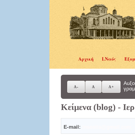
Αρχική
Ι.Ναός
Εξομ
Αυξο
γραμ
Κείμενα (blog) - Ι
E-mail:
insostis@gmail.com