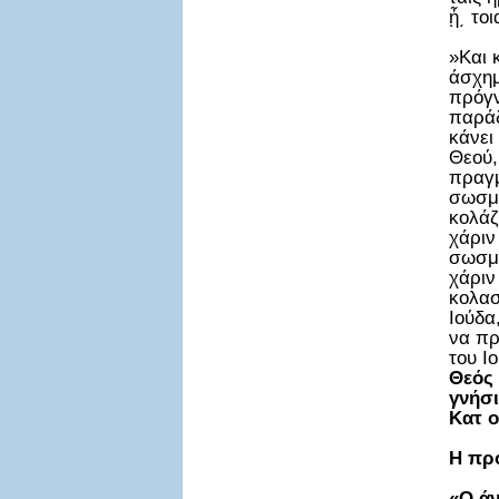
ᾖ͵ το
»Και 
άσχημ
πρόγν
παράδ
κάνει
Θεού,
πραγμ
σωσμέ
κολάζ
χάριν
σωσμέ
χάριν
κολασ
Ιούδα
να πρ
του Ι
Θεός 
γνήσι
Κατ ο
Η πρ
«Ο άν