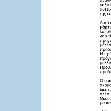
αναγκ
καλό 
αυτεξ
της ε
Αυτό 
μάρτ
ἔσεσθ
γὰρ τ
πρόγν
μέλλο
προδο
Η πρό
πρόγν
μελλο
Προβλ
προδο
Ο
ιερ
ακόμα
διεστ
άλλο.
Θεού.
μα κα