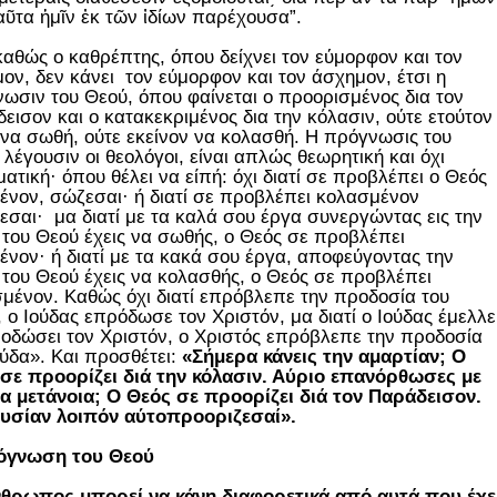
ιαῦτα ἡμῖν ἐκ τῶν ἰδίων παρέχουσα”.
καθώς ο καθρέπτης, όπου δείχνει τον εύμορφον και τον
ον, δεν κάνει τον εύμορφον και τον άσχημον, έτσι η
ωσιν του Θεού, όπου φαίνεται ο προορισμένος δια τον
εισον και ο κατακεκριμένος δια την κόλασιν, ούτε ετούτον
 να σωθή, ούτε εκείνον να κολασθή. Η πρόγνωσις του
 λέγουσιν οι θεολόγοι, είναι απλώς θεωρητική και όχι
ατική· όπου θέλει να είπή: όχι διατί σε προβλέπει ο Θεός
νον, σώζεσαι· ή διατί σε προβλέπει κολασμένον
εσαι· μα διατί με τα καλά σου έργα συνεργώντας εις την
 του Θεού έχεις να σωθής, ο Θεός σε προβλέπει
νον· ή διατί με τα κακά σου έργα, αποφεύγοντας την
 του Θεού έχεις να κολασθής, ο Θεός σε προβλέπει
μένον. Καθώς όχι διατί επρόβλεπε την προδοσία του
, ο Ιούδας επρόδωσε τον Χριστόν, μα διατί ο Ιούδας έμελλε
οδώσει τον Χριστόν, ο Χριστός επρόβλεπε την προδοσία
ούδα». Και προσθέτει:
«Σήμερα κάνεις την αμαρτίαν; Ο
σε προορίζει διά την κόλασιν. Αύριο επανόρθωσες με
α μετάνοια; Ο Θεός σε προορίζει διά τον Παράδεισον.
υσίαν λοιπόν αύτοπροοριζεσαί».
όγνωση του Θεού
θρωπος μπορεί να κάνη διαφορετικά από αυτά που έχε