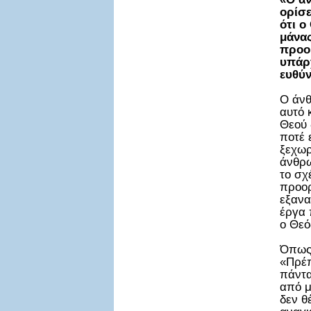
ορίσε
ότι ο
μάνας
προο
υπάρχ
ευθύν
Ο άνθ
αυτό 
Θεού 
ποτέ 
ξεχωρ
άνθρω
το σχ
προορ
εξανα
έργα 
ο Θεό
Όπως
«Πρέπ
πάντα
από μ
δεν θ