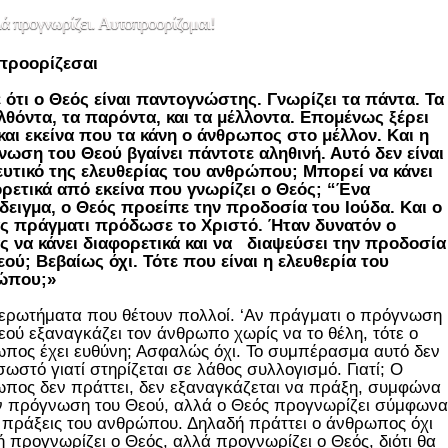
ά προγνωρίζει. Αυτοπροορίζομαι!
προορίζεσαι
 ότι ο Θεός είναι παντογνώστης. Γνωρίζει τα πάντα. Τα
θόντα, τα παρόντα, και τα μέλλοντα. Επομένως ξέρει
και εκείνα που τα κάνη ο άνθρωπος στο μέλλον. Και η
ωση του Θεού βγαίνει πάντοτε αληθινή. Αυτό δεν είναι
υτικό της ελευθερίας του ανθρώπου; Μπορεί να κάνει
ρετικά από εκείνα που γνωρίζει ο Θεός; “Ένα
ειγμα, ο Θεός προείπε την προδοσία του Ιούδα. Και ο
ς πράγματι πρόδωσε το Χριστό. Ήταν δυνατόν ο
ς να κάνει διαφορετικά και να διαψεύσει την προδοσία
εού; Βεβαίως όχι. Τότε που είναι η ελευθερία του
ώπου;»
 ερωτήματα που θέτουν πολλοί. ‘Αν πράγματι ο πρόγνωση
εού εξαναγκάζει τον άνθρωπο χωρίς να το θέλη, τότε ο
πος έχει ευθύνη; Ασφαλώς όχι. Το συμπέρασμα αυτό δεν
 σωστό γιατί στηρίζεται σε λάθος συλλογισμό. Γιατί; Ο
πος δεν πράττει, δεν εξαναγκάζεται να πράξη, συμφώνα
ν πρόγνωση του Θεού, αλλά ο Θεός προγνωρίζει σύμφωνα
ς πράξεις του ανθρώπου. Δηλαδή πράττει ο άνθρωπος όχι
ή προγνωρίζει ο Θεός, αλλά προγνωρίζει ο Θεός, διότι θα