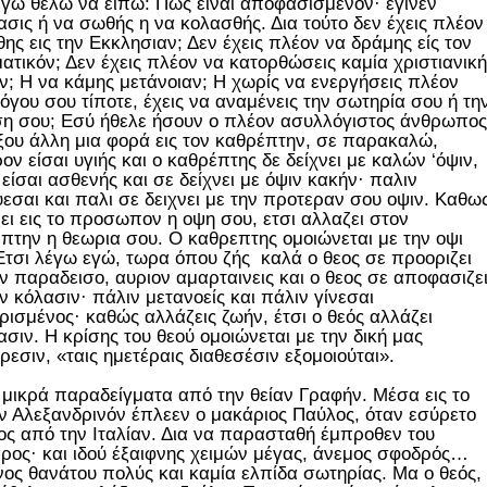
γώ θέλω να ειπώ: Πως είναι αποφασισμένον· έγινεν
σις ή να σωθής η να κολασθής. Δια τούτο δεν έχεις πλέον
θης εις την Εκκλησιαν; Δεν έχεις πλέον να δράμης είς τον
ατικόν; Δεν έχεις πλέον να κατορθώσεις καμία χριστιανική
ν; Η να κάμης μετάνοιαν; Η χωρίς να ενεργήσεις πλέον
όγου σου τίποτε, έχεις να αναμένεις την σωτηρία σου ή τη
η σου; Εσύ ήθελε ήσουν ο πλέον ασυλλόγιστος άνθρωπος
ξου άλλη μια φορά εις τον καθρέπτην, σε παρακαλώ,
ον είσαι υγιής και ο καθρέπτης δε δείχνει με καλών ‘όψιν,
 είσαι ασθενής και σε δείχνει με όψιν κακήν· παλιν
υεσαι και παλι σε δειχνει με την προτεραν σου οψιν. Καθω
ει εις το προσωπον η οψη σου, ετσι αλλαζει στον
πτην η θεωρια σου. Ο καθρεπτης ομοιώνεται με την οψι
Ετσι λέγω εγώ, τωρα όπου ζής καλά ο θεος σε προοριζει
ον παραδεισο, αυριον αμαρταινεις και ο θεος σε αποφασιζε
ην κόλασιν· πάλιν μετανοείς και πάλιν γίνεσαι
ισμένος· καθώς αλλάζεις ζωήν, έτσι ο θεός αλλάζει
σιν. Η κρίσης του θεού ομοιώνεται με την δική μας
ρεσιν, «ταις ημετέραις διαθεσέσιν εξομοιούται».
 μικρά παραδείγματα από την θείαν Γραφήν. Μέσα εις το
ν Αλεξανδρινόν έπλεεν ο μακάριος Παύλος, όταν εσύρετο
ος από την Ιταλίαν. Δια να παρασταθή έμπροθεν του
ρος· και ιδού έξαιφνης χειμών μέγας, άνεμος σφοδρός…
νος θανάτου πολύς και καμία ελπίδα σωτηρίας. Μα ο θεός,