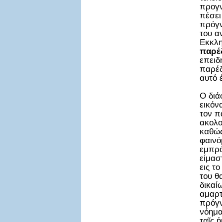
προγν
πέσει
πρόγν
του 
Εκκλη
παρέ
επειδ
παρέδ
αυτό 
Ο δι
εικόν
τον π
ακολο
καθώς
φαινό
εμπρό
είμασ
εις τ
του θ
δικαί
αμαρτ
πρόγν
νόημα
ταῖς 