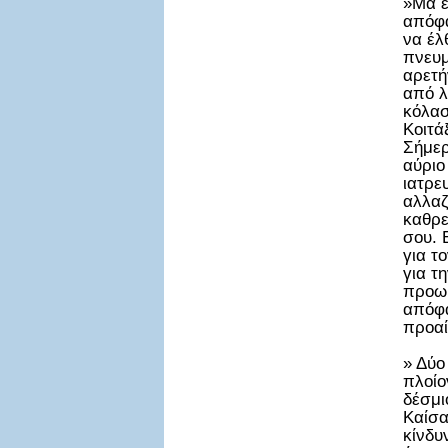
»Μά ε
απόφα
να έλ
πνευμ
αρετή
από λ
κόλασ
Κοιτά
Σήμερ
αύριο
ιατρε
αλλαζ
καθρε
σου. 
για τ
για τ
προωρ
απόφα
προαί
» Δύο
πλοίο
δέσμι
Καίσα
κίνδυ