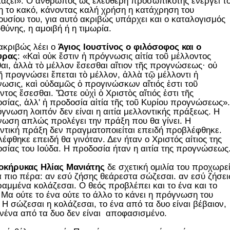
άζει». Ο άνθρωπος ως ελεύθερη προσωπικότης ενεργεί τ
η το κακό, κάνοντας καλή χρήση η κατάχρηση του
ουσίου του, για αυτό ακριβώς υπάρχει και ο καταλογισμός
υθύνης, η αμοιβή ή η τιμωρία.
ακριβώς λέει ο
Άγιος Ιουστίνος ο φιλόσοφος και ο
υρας
: «Καὶ οὐκ ἔστιν ἡ πρόγνωσις αἰτία τοῦ μέλλοντος
αι, ἀλλὰ τὸ μέλλον ἔσεσθαι αἴτιον τῆς προγνώσεως· οὐ
ῇ προγνώσει ἕπεται τὸ μέλλον, ἀλλὰ τῷ μέλλοντι ἡ
ωσις, καὶ οὐδαμῶς ὁ προγινώσκων αἴτιός ἐστι τοῦ
ντος ἔσεσθαι. Ὥστε οὐχὶ ὁ Χριστὸς αἴτιός ἐστι τῆς
σίας, ἀλλ' ἡ προδοσία αἰτία τῆς τοῦ Κυρίου προγνώσεως».
γνωση λοιπόν δεν είναι η αιτία μελλοντικής πράξεως. Η
ωση απλώς προλέγει την πράξη που θα γίνει. Η
ντική πράξη δεν πραγματοποιείται επειδή προβλέφθηκε.
έφθηκε επειδή θα γινόταν. Δεν ήταν ο Χριστός αίτιος της
σίας του Ιούδα. Η προδοσία ήταν η αιτία της προγνώσεως
οκήρυκας Ηλίας Μανιάτης
δε σχετική ομιλία του προχωρε
 πιο πέρα: αν εσύ ζήσης θεάρεστα σώζεσαι. αν εσύ ζήσει
ραμμένα κολάζεσαι. Ο θεός προβλέπει και το ένα και το
 Μα ούτε το ένα ούτε το άλλο το κάνει η πρόγνωση του
 Η σώζεσαι η κολάζεσαι, το ένα από τα δυο είναι βέβαιον,
νένα από τα δυο δεν είναι αποφασισμένο.