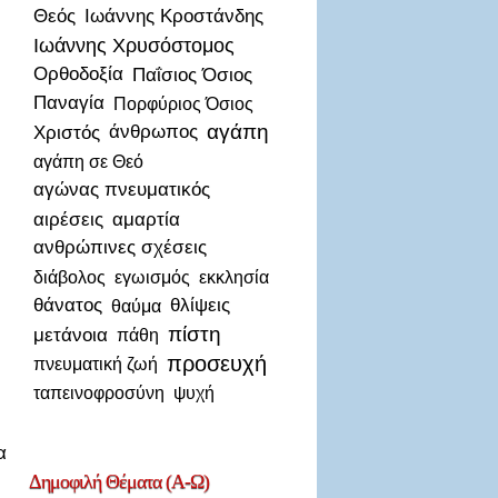
Θεός
Ιωάννης Κροστάνδης
Ιωάννης Χρυσόστομος
Ορθοδοξία
Παΐσιος Όσιος
Παναγία
Πορφύριος Όσιος
αγάπη
Χριστός
άνθρωπος
αγάπη σε Θεό
αγώνας πνευματικός
αιρέσεις
αμαρτία
ανθρώπινες σχέσεις
διάβολος
εγωισμός
εκκλησία
θάνατος
θλίψεις
θαύμα
πίστη
μετάνοια
πάθη
προσευχή
πνευματική ζωή
ταπεινοφροσύνη
ψυχή
α
Δημοφιλή
Θέματα (Α-Ω)