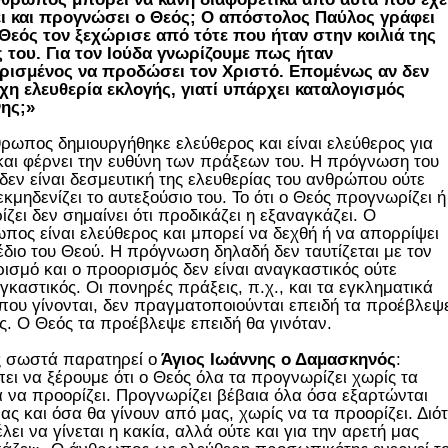
ι και προγνώσει ο Θεός; Ο απόστολος Παύλος γράφει
 Θεός τον ξεχώρισε από τότε που ήταν στην κοιλιά της
 του. Για τον Ιούδα γνωρίζουμε πως ήταν
ρισμένος να προδώσει τον Χριστό. Επομένως αν δεν
η ελευθερία εκλογής, γιατί υπάρχει καταλογισμός
ης;»
ρωπος δημιουργήθηκε ελεύθερος και είναι ελεύθερος για
και φέρνει την ευθύνη των πράξεων του. Η πρόγνωση του
δεν είναι δεσμευτική της ελευθερίας του ανθρώπου ούτε
εκμηδενίζει το αυτεξούσιο του. Το ότι ο Θεός προγνωρίζει ή
ίζει δεν σημαίνει ότι προδικάζει η εξαναγκάζει. Ο
πος είναι ελεύθερος και μπορεί να δεχθή ή να απορρίψει
έδιο του Θεού. Η πρόγνωση δηλαδή δεν ταυτίζεται με τον
ισμό και ο προορισμός δεν είναι αναγκαστικός ούτε
γκαστικός. Οι πονηρές πράξεις, π.χ., και τα εγκληματικά
που γίνονται, δεν πραγματοποιούνται επειδή τα προέβλεψ
ς. Ο Θεός τα προέβλεψε επειδή θα γινόταν.
 σωστά παρατηρεί ο
Άγιος Ιωάννης ο Δαμασκηνός
:
ει να ξέρουμε ότι ο Θεός όλα τα προγνωρίζει χωρίς τα
 να προορίζει. Προγνωρίζει βέβαια όλα όσα εξαρτώνται
ας και όσα θα γίνουν από μας, χωρίς να τα προορίζει. Διότ
έλει να γίνεται η κακία, αλλά ούτε και για την αρετή μας