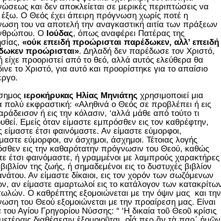
ώσεως και δεν αποκλείεται σε μερικές περιπτώσεις να
 έξω. Ο Θεός έχει άπειρη πρόγνωση χωρίς ποτέ η
ωση του να αποτελή την αναγκαστική αιτία των πράξεων
ανθρώπου. Ο
Ιούδας
, όπως αναφέρει Πατέρας της
σίας,
«ούκ επειδή προώρισται παρέδωκεν, αλλ’ επειδή
δωκεν προώρισται»
. Δηλαδή δεν παρέδωσε τον Χριστό,
ή είχε προοριστεί από το θεό, αλλά αυτός ελεύθερα θα
ινε το Χριστό, για αυτό και προορίστηκε για το απαίσιο
έργο.
άσημος
ιεροκήρυκας Ηλίας Μηνιάτης
χρησιμοποιεί μια
α πολύ εκφραστική: «Αληθινά ο Θεός σε προβλέπει ή εις
αράδεισον ή εις την κόλασιν, ‘αλλά μάθε από τούτο τι
υθεί. Εμείς όταν είμαστε εμπρόσθεν εις τον καθρέφτην,
 είμαστε έτσι φαινόμαστε. Αν είμαστε εύμορφοι,
μαστε εύμορφοι, αν άσχημοι, άσχημοι. Τέτοιας λογής
σθεν εις την καθαρότατην πρόγνωσιν του Θεού, καθώς
τε έτσι φαινόμαστε, ή γραμμένοι με λαμπρούς χαρακτήρες
ο βιβλίον της ζωής, ή σημαδεμένοι εις το δυστυχές βιβλίον
ανάτου. Αν είμαστε δίκαιοι, εις τον χορόν των σωζόμενων
ων, αν είμαστε αμαρτωλοί εις το κατάλογον των κατακρίτω
ωλών. Ο καθρέπτης εξομοιώνεται με την όψιν μας και την
ωση του Θεού εξομοιώνεται με την προαίρεση μας. Είναι
 του Αγίου Γρηγορίου Νύσσης: “ ‘Η δικαία τοῦ Θεοῦ κρίσις
ἡμετέραις διαθέσεσιν ἐξομοιοῦται͵ οἷά περ ἂν τὰ παρ΄ ἡμῶν