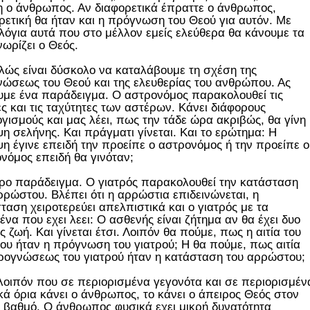
 ο άνθρωπος. Αν διαφορετικά έπραττε ο άνθρωπος,
ρετική θα ήταν και η πρόγνωση του Θεού για αυτόν. Με
λόγια αυτά που στο μέλλον εμείς ελεύθερα θα κάνουμε τα
ωρίζει ο Θεός.
ώς είναι δύσκολο να καταλάβουμε τη σχέση της
ώσεως του Θεού και της ελευθερίας του ανθρώπου. Ας
με ένα παράδειγμα. Ο αστρονόμος παρακολουθεί τις
ές και τις ταχύτητες των αστέρων. Κάνει διάφορους
γισμούς και μας λέει, πως την τάδε ώρα ακριβώς, θα γίνη
ψη σελήνης. Και πράγματι γίνεται. Και το ερώτημα: Η
ψη έγινε επειδή την προείπε ο αστρονόμος ή την προείπε ο
νόμος επειδή θα γινόταν;
ρο παράδειγμα. Ο γιατρός παρακολουθεί την κατάσταση
ρρώστου. Βλέπει ότι η αρρώστια επιδεινώνεται, η
ταση χειροτερεύει απελπιστικά και ο γιατρός με τα
ένα που εχει λεει: Ο ασθενής είναι ζήτημα αν θα έχει δυο
ς ζωή. Και γίνεται έτσι. Λοιπόν θα πούμε, πως η αιτία του
ου ήταν η πρόγνωση του γιατρού; Η θα πούμε, πως αιτία
ρογνώσεως του γιατρού ήταν η κατάσταση του αρρώστου;
λοιπόν που σε περιορισμένα γεγονότα και σε περιορισμέν
κά όρια κάνει ο άνθρωπος, το κάνει ο άπειρος Θεός στον
ο βαθμό. Ο άνθρωπος φυσικά εχει μικρή δυνατότητα