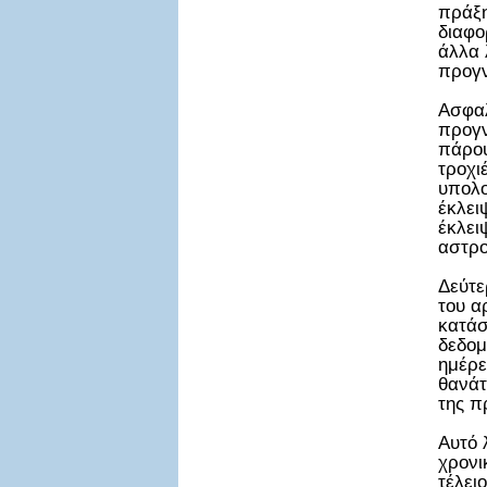
πράξη
διαφο
άλλα 
προγν
Ασφαλ
προγν
πάρου
τροχι
υπολο
έκλει
έκλει
αστρο
Δεύτε
του α
κατάσ
δεδομ
ημέρε
θανάτ
της π
Αυτό 
χρονι
τέλει