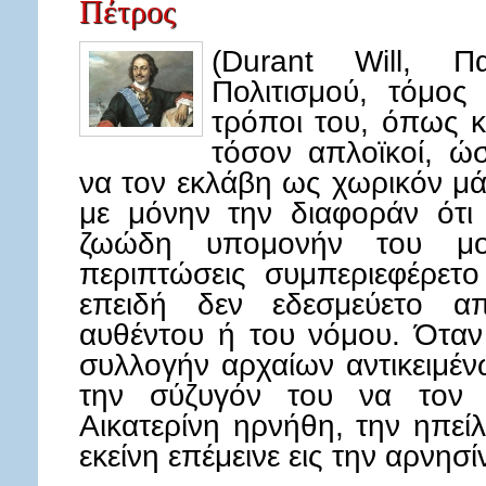
Πέτρος
(Durant Will, Π
Πολιτισμού, τόμος
τρόποι του, όπως κ
τόσον απλοϊκοί, ώ
να τον εκλάβη ως χωρικόν μ
με μόνην την διαφοράν ότι 
ζωώδη υπομονήν του μου
περιπτώσεις συμπεριεφέρετο
επειδή δεν εδεσμεύετο α
αυθέντου ή του νόμου. Όταν 
συλλογήν αρχαίων αντικειμέν
την σύζυγόν του να τον 
Αικατερίνη ηρνήθη, την ηπεί
εκείνη επέμεινε εις την αρνησ