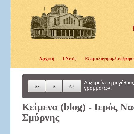
Αρχική
Ι.Ναός
Εξομολόγηση-Συζήτησ
Αυξομείωση μεγέθους
γραμμάτων.
Κείμενα (blog) - Ιερός Ν
Σμύρνης