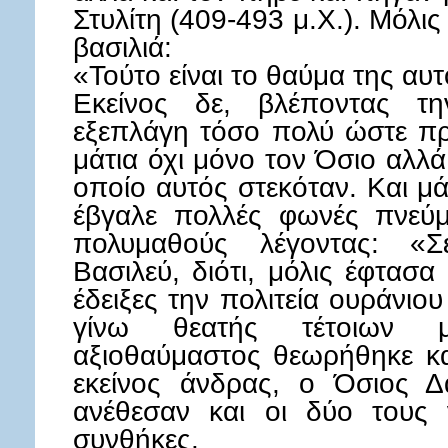
Στυλίτη (409-493 μ.Χ.). Μόλις 
βασιλιά:
«Τούτο είναι το θαύμα της αυ
Εκείνος δε, βλέποντας τη
εξεπλάγη τόσο πολύ ώστε π
μάτια όχι μόνο τον Όσιο αλλ
οποίο αυτός στεκόταν. Και μ
έβγαλε πολλές φωνές πνεύμ
πολυμαθούς λέγοντας: «Σ
Βασιλεύ, διότι, μόλις έφτασα
έδειξες την πολιτεία ουράνιο
γίνω θεατής τέτοιων 
αξιοθαύμαστος θεωρήθηκε κ
εκείνος άνδρας, ο Όσιος Δ
ανέθεσαν και οι δύο τους ν
συνθήκες.