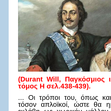
(Durant Will, Παγκόσμιος 
τόμος Η σελ.438-439).
... Οι τρόποι του, όπως κα
τόσον απλοϊκοί, ώστε θα η