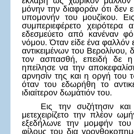
εκλάβη ως χωρικόν μάλλον
μόνην την διαφοράν ότι δεν 
υπομονήν του μουζίκου. Ει
συμπεριεφέρετο χειρότερα 
εδεσμεύετο από κανέναν φό
νόμου. Όταν είδε ένα φαλλόν 
αντικειμένων του Βερολίνου, 
τον ασπασθή, επειδή δε η 
ηπείλησε να την αποκεφαλίση
αρνησίν της και η οργή του
όταν του εδωρήθη το αντικ
ιδιαίτερον δωμάτιόν του.
Εις την συζήτησιν και τ
μετεχειρίζετο την πλέον ωμή
εξεδήλωνε την μομφήν του
φίλους του δια γρονθοκοπημ