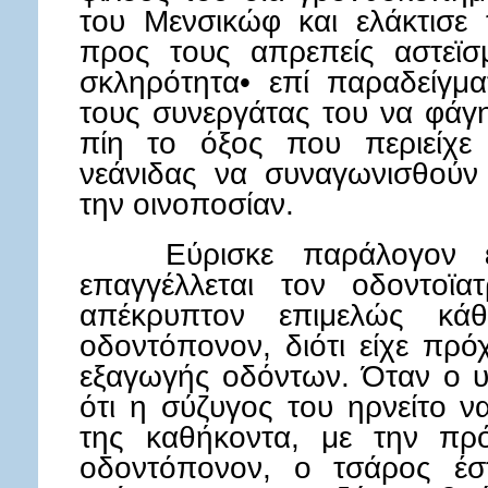
του Μενσικώφ και ελάκτισε 
προς τους απρεπείς αστεϊσ
σκληρότητα• επί παραδείγμα
τους συνεργάτας του να φάγ
πίη το όξος που περιείχε 
νεάνιδας να συναγωνισθούν 
την οινοποσίαν.
Εύρισκε παράλογον ευχ
επαγγέλλεται τον οδοντοϊα
απέκρυπτον επιμελώς κά
οδοντόπονον, διότι είχε πρό
εξαγωγής οδόντων. Όταν ο 
ότι η σύζυγος του ηρνείτο 
της καθήκοντα, με την πρ
οδοντόπονον, ο τσάρος έσ