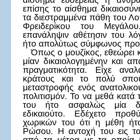
επίσης το αίσθημα δικαιοσύν
τα διεστραμμένα πάθη του Λο
Φρειδερίκου του Μεγάλ
επανάληψιν αθέτησιν του λό
ήτο απολύτως σύμφωνος προς
Όπως ο μουζίκος, εθεώρει κ
μίαν δικαιολογημένην και α
πραγματικότητα. Είχε ανα
κράτους και το πολύ σπου
μεταστροφής ενός ανατολικο
πολιτισμόν. Το να μεθά κατά 
του ήτο ασφαλώς μία δι
εδικαιούτο. Εδέχετο προ
χωρικών του ότι η μέθη ήτ
Ρώσου. Η αντοχή του εις τ
από τα μέτρα με τα οποία 