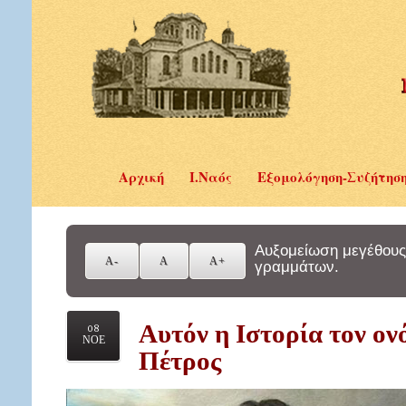
Αρχική
Ι.Ναός
Εξομολόγηση-Συζήτησ
Αυξομείωση μεγέθους
γραμμάτων.
Αυτόν η Ιστορία τον ον
08
ΝΟΕ
Πέτρος