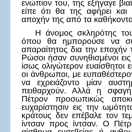
ενώπιον του, της εξήγαγε βια
είπε ότι θα της αφήρει και
αποχήν της από τα καθήκοντα
Η άνομος σκληρότης του 
όπου θα ημπορούσε να συ
απαραίτητος δια την εποχήν 
Ρώσοι ήσαν συνηθισμένοι εις
ίσως ολιγώτερον ευαίσθητοι ε
οι άνθρωποι, με ευπαθέστερο
να εχρειάζοντο μίαν αυστη
πειθαρχούν. Αλλά η σφαγή
Πέτρον προσωπικώς αποκαλ
ευχαρίστησιν εις την ωμότητ
κράτους δεν επέβαλε τον τ
ίντσαν προς ίντσαν. Ο Πέτ
αίσθημα ευσεβείας ή ανθρω