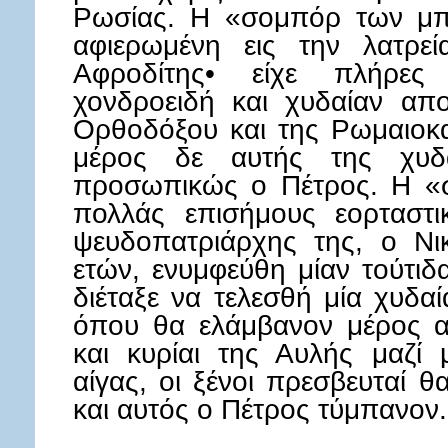
Ρωσίας. Η «σομπόρ των μπ
αφιερωμένη εις την λατρε
Αφροδίτης• είχε πλήρες τ
χονδροειδή και χυδαίαν απο
Ορθοδόξου και της Ρωμαιοκα
μέρος δε αυτής της χυδαι
προσωπικώς ο Πέτρος. Η «σ
πολλάς επισήμους εορταστι
ψευδοπατριάρχης της, ο Νι
ετών, ενυμφεύθη μίαν τούτιδ
διέταξε να τελεσθή μία χυδαί
όπου θα ελάμβανον μέρος α
και κυρίαι της Αυλής μαζί 
αίγας, οι ξένοι πρεσβευταί 
και αυτός ο Πέτρος τύμπανον.