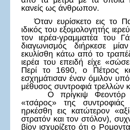
κανείς ως άνθρωπον.
Όταν ευρίσκετο εις το Παρί
ιδικός του εξομολογητής ιερε
τον ιερέα-γραμματέα του 
διαγωνισμός διήρκεσε μί
εκυλίσθη κάτω από το τραπέ
ιερέα του επειδή είχε «σώσε
Περί το 1690, ο Πέτρος κ
εσχημάτισαν έναν όμιλον υπ
μέθυσος συντροφιά τρελλών 
Ο πρίγκιψ Φεοντόρ Ρο
«τσάρος» της συντροφιάς
ηρκέσθη εις κατώτερον «αξ
στρατόν και τον στόλον), συχ
βίον ισχυρίζετο ότι ο Ρομον