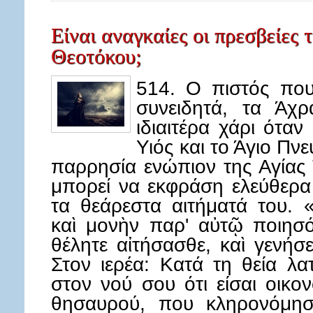
Είναι αναγκαίες οι πρεσβείες 
Θεοτόκου;
514. Ο πιστός που
συνειδητά, τα Άχρ
ιδιαιτέρα χάρι ότα
Υιός και το Άγιο Πνε
παρρησία ενώπιον της Αγίας 
μπορεί να εκφράση ελεύθερα
τα θεάρεστα αιτήματά του. 
καὶ μονὴν παρ' αὐτῷ ποιησό
θέλητε αἰτήσασθε, καὶ γενήσετ
Στον ιερέα: Κατά τη θεία λα
στον νού σου ότι είσαι οικο
θησαυρού, που κληρονόμησε