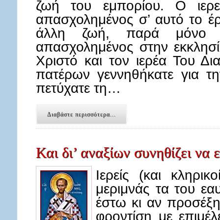
ζωή του εμπορίου. Ο ιερε
απασχολημένος σ’ αυτό το έρ
άλλη ζωή, παρά μόνο ν
απασχολημένος στην εκκλησί
Χριστό και τον ιερέα Του Δ
πατέρων γεννηθήκατε για τη
πετύχατε τη…
Διαβάστε περισσότερα...
Και δι’ αναξίων συνηθίζει να 
Ιερείς (και κληρι
μεριμνάς τα του εα
έστω κι αν προσέξη
φροντίση με επιμέλ