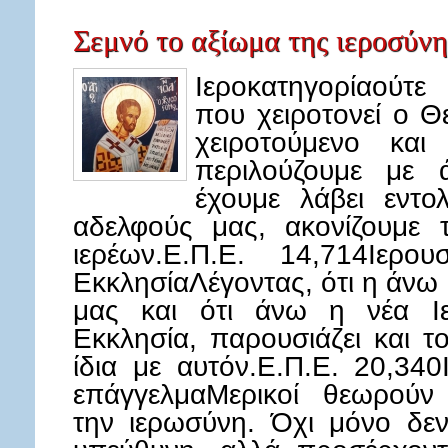
Σεμνό το αξίωμα της ιεροσύνη
Ιεροκατηγορίαούτε
που χειροτονεί ο Θ
χειροτούμενο και
περιλούζουμε με ά
έχουμε λάβει εντο
αδελφούς μας, ακονίζουμε 
ιερέων.Ε.Π.Ε. 14,714Ιερ
ΕκκλησίαΛέγοντας, ότι η άνω 
μας και ότι άνω η νέα Ιε
Εκκλησία, παρουσιάζει και τ
ίδια με αυτόν.Ε.Π.Ε. 20,340
επάγγελμαΜερικοί θεωρούν 
την ιερωσύνη. Όχι μόνο δεν