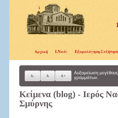
Αρχική
Ι.Ναός
Εξομολόγηση-Συζήτησ
Αυξομείωση μεγέθους
γραμμάτων.
Κείμενα (blog) - Ιερός Ν
Σμύρνης