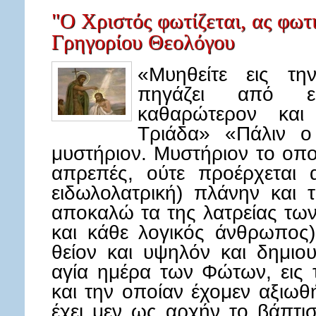
"Ο Χριστός φωτίζεται, ας φωτ
Γρηγορίου Θεολόγου
«Μυηθείτε εις τ
πηγάζει από εκ
καθαρώτερον και
Τριάδα» «Πάλιν ο
μυστήριον. Μυστήριον το οποί
απρεπές, ούτε προέρχεται 
ειδωλολατρική) πλάνην και τ
αποκαλώ τα της λατρείας των 
και κάθε λογικός άνθρωπος)
θείον και υψηλόν και δημιου
αγία ημέρα των Φώτων, εις 
και την οποίαν έχομεν αξιω
έχει μεν ως αρχήν το βάπτι