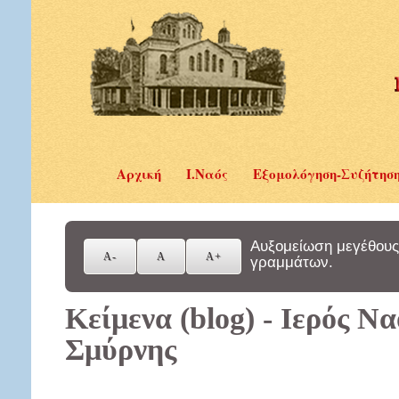
Αρχική
Ι.Ναός
Εξομολόγηση-Συζήτησ
Αυξομείωση μεγέθους
γραμμάτων.
Κείμενα (blog) - Ιερός Ν
Σμύρνης