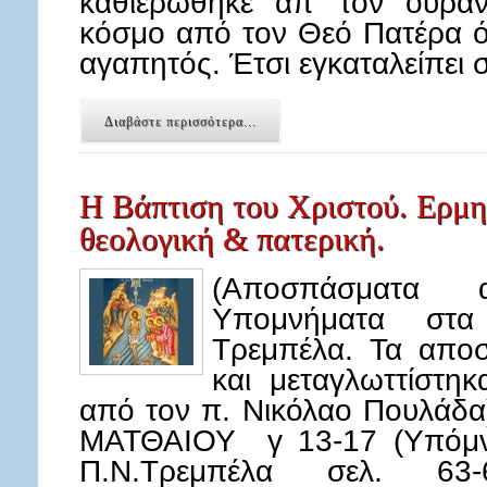
καθιερώθηκε απ’ τον ουρα
κόσμο από τον Θεό Πατέρα ότ
αγαπητός. Έτσι εγκαταλείπει
Διαβάστε περισσότερα...
Η Βάπτιση του Χριστού. Ερμη
θεολογική & πατερική.
(Αποσπάσματα 
Υπομνήματα στα
Τρεμπέλα. Τα απο
και μεταγλωττίστη
από τον π. Νικόλαο Πουλά
ΜΑΤΘΑΙΟΥ γ 13-17 (Υπόμνη
Π.Ν.Τρεμπέλα σελ. 63