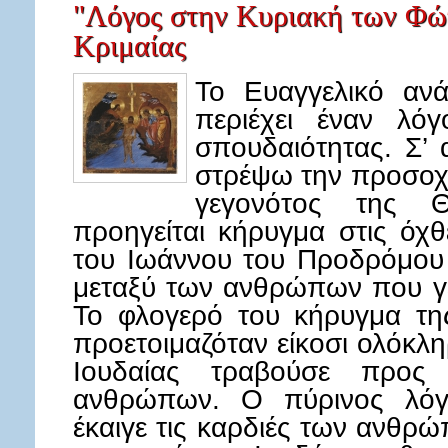
"Λόγος στην Κυριακή των Φώ
Κριμαίας
Το Ευαγγελικό αν
περιέχει έναν λό
σπουδαιότητας. Σ’
στρέψω την προσοχ
γεγονότος της Θ
προηγείται κήρυγμα στις όχ
του Ιωάννου του Προδρόμου 
μεταξύ των ανθρώπων που γέ
Το φλογερό του κήρυγμα της
προετοιμαζόταν είκοσι ολόκλ
Ιουδαίας τραβούσε προς
ανθρώπων. Ο πύρινος λόγ
έκαιγε τις καρδιές των ανθρ