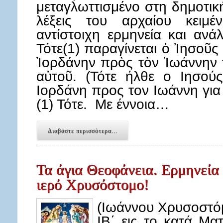
μεταγλωττισμένο στη δημοτικ
λέξεις του αρχαίου κειμ
αντίστοιχη ερμηνεία και α
Τότε(1) παραγίνεται ὁ Ἰησοῦς
Ἰορδάνην πρὸς τὸν Ἰωάννην τ
αὐτοῦ. (Τότε ήλθε ο Ιησού
Ιορδάνη προς τον Ιωάννη για
(1) Τότε. Με έννοια…
Διαβάστε περισσότερα...
Τα άγια Θεοφάνεια. Ερμηνεία 
ιερό Χρυσόστομο!
(Ιωάννου Χρυσοστό
ΙΒ΄ εις το κατά Ματ