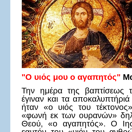
"O υιός μου ο αγαπητός"
Μα
Την ημέρα της βαπτίσεως τ
έγιναν και τα αποκαλυπτήριά
ήταν «ο υιός του τέκτονος
«φωνή εκ των ουρανών» δηλών
Θεού, «ο αγαπητός». Ο Ιη
εαυτόν του «υιόν του ανθ