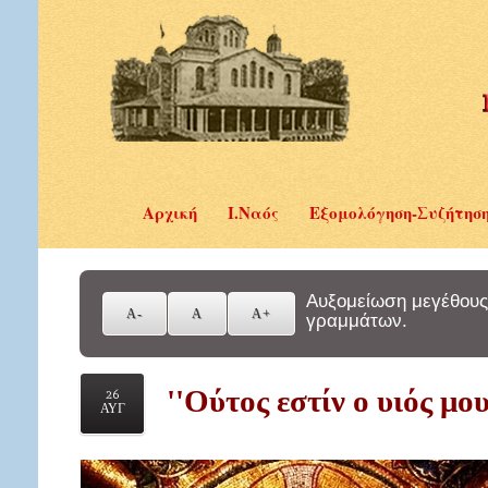
Αρχική
Ι.Ναός
Εξομολόγηση-Συζήτησ
Αυξομείωση μεγέθους
γραμμάτων.
''Ούτος εστίν ο υιός μου
26
ΑΥΓ