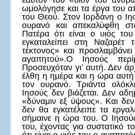
ωμολόγησε και τα έργα του α
του Θεού. Στον Ιορδάνη ο Ιη
ουρανό και απεκαλύφθη σ
Πατέρα ότι είναι ο υιός το
εγκαταλείπει στη Ναζαρέτ 
τέκτονος» και προσλαμβάνει 
αγαπητού».Ο Ιησούς περί
Προσευχόταν γι’ αυτή. Δεν άρ
έλθη η ημέρα και η ώρα αυτή
τον ουρανό. Τριάντα ολόκ
Ιησούς δεν βιάζεται. Δεν αδη
«δύναμιν εξ ύψους». Και δεν
δεν θα εγκατέλειπε τα εργα
σήμαινε η ώρα του. Ο Ιησούς
του, έχοντας για συστατικό τ
ότι είναι ο υιός του ο αγαπητό