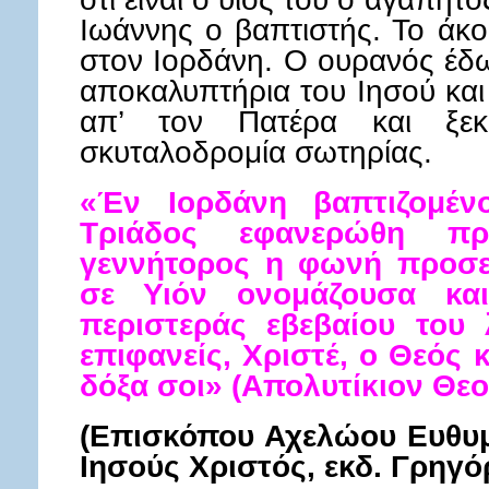
Ιωάννης ο βαπτιστής. Το άκο
στον Ιορδάνη. Ο ουρανός έδ
αποκαλυπτήρια του Ιησού και
απ’ τον Πατέρα και ξεκ
σκυταλοδρομία σωτηρίας.
«Έν Ιορδάνη βαπτιζομέν
Τριάδος εφανερώθη πρ
γεννήτορος η φωνή προσε
σε Υιόν ονομάζουσα κα
περιστεράς εβεβαίου του
επιφανείς, Χριστέ, ο Θεός 
δόξα σοι» (Απολυτίκιον Θε
(Επισκόπου Αχελώου Ευθυμί
Ιησούς Χριστός, εκδ. Γρηγό