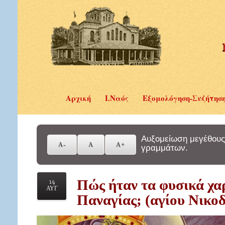
Αρχική
Ι.Ναός
Εξομολόγηση-Συζήτησ
Αυξομείωση μεγέθους
γραμμάτων.
Πώς ήταν τα φυσικά χα
14
ΑΥΓ
Παναγίας; (αγίου Νικο