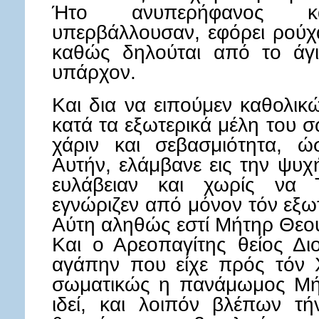
Ήτο ανυπερήφανος κα
υπερβάλλουσαν, εφόρει ρούχ
καθώς δηλούται από το άγι
υπάρχον.
Και δια να ειπούμεν καθολικ
κατά τα εξωτερικά μέλη του 
χάριν και σεβασμιότητα, ώ
Αυτήν, ελάμβανε εις την ψυχ
ευλάβειαν και χωρίς να 
εγνώριζεν από μόνον τόν εξω
Αύτη αληθώς εστί Μήτηρ Θεο
Και ο Αρεοπαγίτης θείος Δι
αγάπην που είχε πρός τόν Χ
σωματικώς η πανάμωμος Μήτ
ιδεί, και λοιπόν βλέπων τή