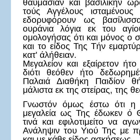
θαυμάσιαν και βασιλικήν ωρ
τούς Αγγέλους ισταμένους
εδορυφόρουν ως βασίλισσ
ουράνια λόγια εκ του αγίο
ομολογήσας ότι και μόνος ο 
και το είδος Της Τήν εμαρτ
κατ' άλήθειαν.
Μεγαλείον και εξαίρετον ήτο
διότι θεόθεν ήτο δεδωρημέ
Παλαιά Διαθήκη Παιδίον θή
μάλιστα εκ της στείρας, της 
Γνωστόν όμως έστω ότι η 
μεγαλεία ως Της έδωκεν ό Θ
τινά και εφιλοτιμείτο να αγω
Ανάληψιν του Υιού Της με π
και με κάθε είδος ασκήσεως.