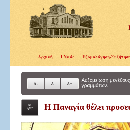
Αρχική
Ι.Ναός
Εξομολόγηση-Συζήτησ
Αυξομείωση μεγέθους
γραμμάτων.
Η Παναγία θέλει προσε
02
ΑΥΓ