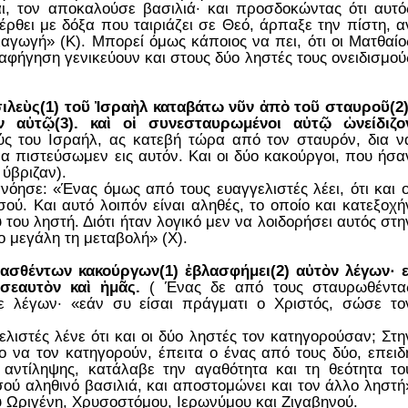
ι, τον αποκαλούσε βασιλιά· και προσδοκώντας ότι αυτό
έρθει με δόξα που ταιριάζει σε Θεό, άρπαξε την πίστη, α
διαγωγή» (Κ). Μπορεί όμως κάποιος να πει, ότι οι Ματθαίο
αφήγηση γενικεύουν και στους δύο ληστές τους ονειδισμού
ιλεὺς(1) τοῦ Ἰσραὴλ καταβάτω νῦν ἀπὸ τοῦ σταυροῦ(2)
ν αὐτῷ(3). καὶ οἱ συνεσταυρωμένοι αὐτῷ ὠνείδιζο
ύς του Ισραήλ, ας κατεβή τώρα από τον σταυρόν, δια ν
να πιστεύσωμεν εις αυτόν. Και οι δύο κακούργοι, που ήσα
 ύβριζαν).
όησε: «Ένας όμως από τους ευαγγελιστές λέει, ότι και ο
ού. Και αυτό λοιπόν είναι αληθές, το οποίο και κατεξοχή
του ληστή. Διότι ήταν λογικό μεν να λοιδορήσει αυτός στη
ο μεγάλη τη μεταβολή» (Χ).
μασθέντων κακούργων(1) ἐβλασφήμει(2) αὐτὸν λέγων· ε
σεαυτὸν καὶ ἡμᾶς.
( Ένας δε από τους σταυρωθέντα
 λέγων· «εάν συ είσαι πράγματι ο Χριστός, σώσε το
λιστές λένε ότι και οι δύο ληστές τον κατηγορούσαν; Στη
ύο να τον κατηγορούν, έπειτα ο ένας από τους δύο, επειδ
ι αντίληψης, κατάλαβε την αγαθότητα και τη θεότητα το
σού αληθινό βασιλιά, και αποστομώνει και τον άλλο ληστή
ου Ωριγένη, Χρυσοστόμου, Ιερωνύμου και Ζιγαβηνού.