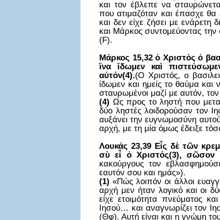
και τον έβλεπε να σταυρώνετα
που ατιμαζόταν και έπασχε θα 
και δεν είχε ζήσει με ενάρετη 
και Μάρκος συντομεύοντας την 
(F).
Μάρκος 15,32 ὁ Χριστὸς ὁ βασ
ἵνα ἴδωμεν καὶ πιστεύσωμε
αὐτόν(4).
(Ο Χριστός, ο βασιλε
ίδωμεν και ημείς το θαύμα και 
σταυρωμένοι μαζί με αυτόν, τον
(4)
Ως προς το ληστή που μεταν
δύο ληστές λοιδορούσαν τον Ιησ
αυξάνει την ευγνωμοσύνη αυτού 
αρχή, με τη μία όμως έδειξε τόσ
Λουκάς 23,39 Εἷς δὲ τῶν κρε
σὺ εἶ ὁ Χριστός(3), σῶσον 
κακούργους τον εβλασφημούσε
εαυτόν σου και ημάς»).
(1)
«Πώς λοιπόν οι άλλοι ευαγγε
αρχή μεν ήταν λογικό και οι δ
είχε ετοιμότητα πνεύματος κα
Ιησού… και αναγνωρίζει τον Ιη
(Θφ). Αυτή είναι και η γνώμη τ