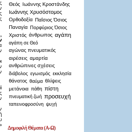
ς
Θεός
Ιωάννης Κροστάνδης
ν
Ιωάννης Χρυσόστομος
ς
ς
Ορθοδοξία
Παΐσιος Όσιος
Παναγία
Πορφύριος Όσιος
,
αγάπη
Χριστός
άνθρωπος
ν
αγάπη σε Θεό
α
αγώνας πνευματικός
ν
αιρέσεις
αμαρτία
ι
ανθρώπινες σχέσεις
ν
ν
διάβολος
εγωισμός
εκκλησία
θάνατος
θλίψεις
θαύμα
ἰ
πίστη
μετάνοια
πάθη
ς
προσευχή
πνευματική ζωή
ν
ταπεινοφροσύνη
ψυχή
ν
ή
υ
»
Δημοφιλή
Θέματα (Α-Ω)