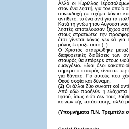
Αλλά οι Κύριλλος Ιεροσολύμων
στον ένα ληστή, για τον οποίο 
συνεκδοχή (= σχήμα λόγου κατ
αντίθετο, το ένα αντί για τα πολλ
Κατά τη γνώμη του Αυγουστίνου (d
ληστές αποτελούσαν ξεχωριστή
στους στρατιώτες την προσφορ
έτσι γίνεται λόγος γενικά γι
μόνος έπραξε αυτό (L).
Ο Χριστός σταυρώθηκε μεταξ
διαφορετικές διαθέσεις των 
σταυρός θα επέφερε στους υιο
ευαγγέλιο. Είναι όλοι κακοποι
σήμερα ο σταυρός είναι σε μερ
για θάνατο. Για αυτούς που χά
Θεού σοφία και δύναμη.
(2)
Οι άλλοι δύο συνοπτικοί αντ
Από εδώ προήλθε η ελάχιστα π
Ιησού, ίσως διότι δεν τους βο
κοινωνικής κατάστασης, αλλά
(
Υπομνήματα Π.Ν. Τρεμπέλα σ