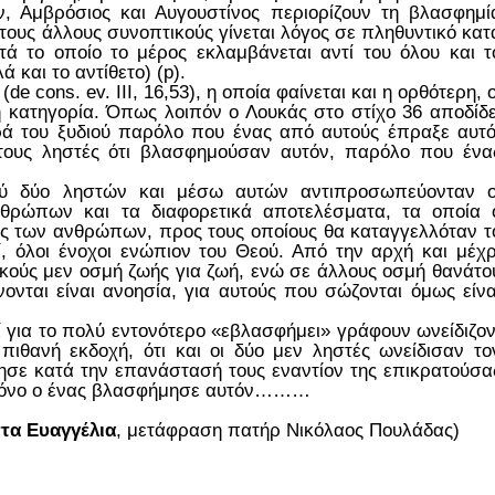
, Αμβρόσιος και Αυγουστίνος περιορίζουν τη βλασφημί
στους άλλους συνοπτικούς γίνεται λόγος σε πληθυντικό κατ
ά το οποίο το μέρος εκλαμβάνεται αντί του όλου και τ
ά και το αντίθετο) (p).
e cons. ev. III, 16,53), η οποία φαίνεται και η ορθότερη, ο
 κατηγορία. Όπως λοιπόν ο Λουκάς στο στίχο 36 αποδίδε
ά του ξυδιού παρόλο που ένας από αυτούς έπραξε αυτό
α τους ληστές ότι βλασφημούσαν αυτόν, παρόλο που ένα
ύ δύο ληστών και μέσω αυτών αντιπροσωπεύονταν ο
ανθρώπων και τα διαφορετικά αποτελέσματα, τα οποία 
ύς των ανθρώπων, προς τους οποίους θα καταγγελλόταν τ
οί, όλοι ένοχοι ενώπιον του Θεού. Από την αρχή και μέχρ
ικούς μεν οσμή ζωής για ζωή, ενώ σε άλλους οσμή θανάτο
νονται είναι ανοησία, για αυτούς που σώζονται όμως είνα
ί για το πολύ εντονότερο «εβλασφήμει» γράφουν ωνείδιζον
ιθανή εκδοχή, ότι και οι δύο μεν ληστές ωνείδισαν το
ήθησε κατά την επανάστασή τους εναντίον της επικρατούσα
 μόνο ο ένας βλασφήμησε αυτόν………
τα Ευαγγέλια
, μετάφραση πατήρ Νικόλαος Πουλάδας)