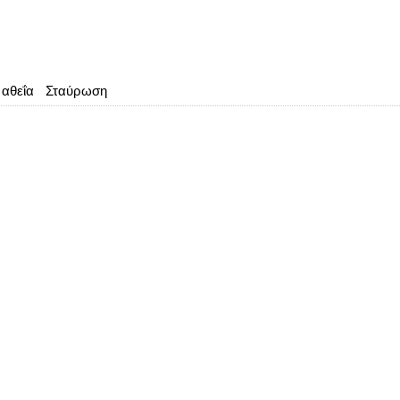
αθεΐα
Σταύρωση