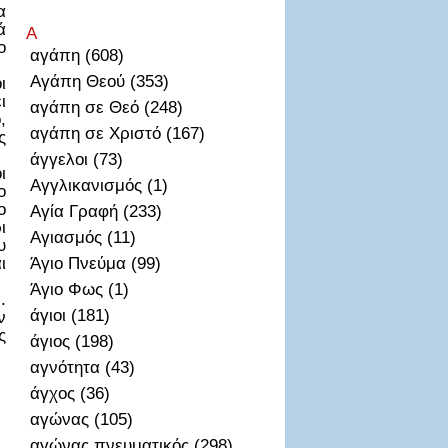
α
ά
Α
ο
αγάπη (608)
Αγάπη Θεού (353)
ι
ι
αγάπη σε Θεό (248)
,
αγάπη σε Χριστό (167)
ς
άγγελοι (73)
ι
Αγγλικανισμός (1)
ο
ο
Αγία Γραφή (233)
ι
Αγιασμός (11)
υ
ι
Άγιο Πνεύμα (99)
Άγιο Φως (1)
.
άγιοι (181)
ν
ς
άγιος (198)
αγνότητα (43)
άγχος (36)
αγώνας (105)
αγώνας πνευματικός (298)