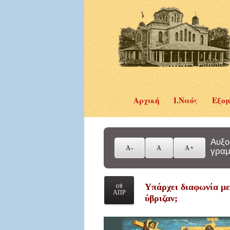
Αρχική
Ι.Ναός
Εξομ
Αυξο
γραμ
Υπάρχει διαφωνία με
08
ΑΠΡ
ύβριζαν;