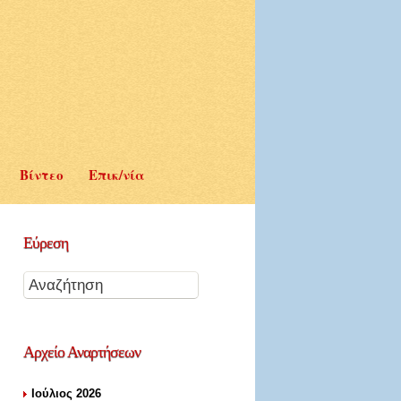
Βίντεο
Επικ/νία
Εύρεση
Αρχείο
Αναρτήσεων
Ιούλιος 2026