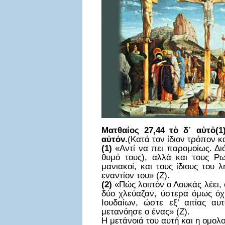
Ματθαίος 27,44 τὸ δ᾿ αὐτὸ(1
αὐτόν.
(Κατά τον ίδιον τρόπον κ
(1)
«Αντί να πει παρομοίως. Διό
θυμό τους), αλλά και τους Ρ
μανιακοί, και τους ίδιους του
εναντίον του» (Ζ).
(2)
«Πώς λοιπόν ο Λουκάς λέει, ό
δύο χλεύαζαν, ύστερα όμως όχ
Ιουδαίων, ώστε εξ’ αιτίας α
μετανόησε ο ένας» (Ζ).
Η μετάνοιά του αυτή και η ομολ