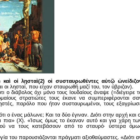
) καὶ οἱ λῃσταὶ(2) οἱ συσταυρωθέντες αὐτῷ ὠνείδιζο
αι οι λησταί, που είχαν σταυρωθή μαζί του, τον ύβριζαν).
τι ο διάβολος όχι μόνο τους Ιουδαίους άναψε (=διέγειρε τ
ωμαίους στρατιώτες τους έκανε να συμπεριφέρονται σα
 ληστές, παρόλο που ήταν συσταυρωμένοι, τους εξαγρίωσ
τι ο ένας μάλωνε; Και τα δύο έγιναν. Διότι στην αρχή και ο
ι πια» (Χ). «Ίσως όμως το έκαναν αυτό και για χάρη τω
υτού να τους κατεβάσουν από το σταυρό· ύστερα όμω
ογία του παρουσιάζονται πράγματι αξιοθαύμαστες. «Διότι α