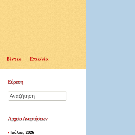
Βίντεο
Επικ/νία
Εύρεση
Αρχείο
Αναρτήσεων
Ιούλιος 2026