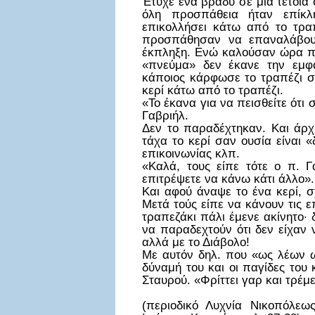
Έτυχε ένα βράδυ σε μια τέτοια 
όλη προσπάθεια ήταν επίκλ
επικολλήσει κάτω από το τρα
προσπάθησαν να επαναλάβουν
έκπληξη. Ενώ καλούσαν ώρα πολ
«πνεύμα» δεν έκανε την εμφ
κάποιος κάρφωσε το τραπέζι 
κερί κάτω από το τραπέζι.
«Το έκανα για να πεισθείτε ότι 
Γαβριήλ.
Δεν το παραδέχτηκαν. Και άρχι
τάχα το κερί σαν ουσία είναι 
επικοινωνίας κλπ.
«Καλά, τους είπε τότε ο π. Γ
επιτρέψετε να κάνω κάτι άλλο».
Και αφού άναψε το ένα κερί, 
Μετά τούς είπε να κάνουν τις ε
τραπεζάκι πάλι έμενε ακίνητο·
να παραδεχτούν ότι δεν είχαν
αλλά με το Διάβολο!
Με αυτόν δηλ. που «ως λέων ω
δύναμή του και οι παγίδες του
Σταυρού. «Φρίττει γαρ και τρέμ
(περιοδικό Λυχνία Νικοπόλεω