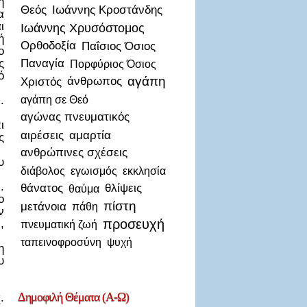
η
Θεός
Ιωάννης Κροστάνδης
α
ι
Ιωάννης Χρυσόστομος
ή
Ορθοδοξία
Παΐσιος Όσιος
ο
ς
Παναγία
Πορφύριος Όσιος
ό
αγάπη
Χριστός
άνθρωπος
αγάπη σε Θεό
.
αγώνας πνευματικός
ι
αιρέσεις
αμαρτία
ς
ανθρώπινες σχέσεις
υ
διάβολος
εγωισμός
εκκλησία
.
θάνατος
θλίψεις
θαύμα
ο
πίστη
μετάνοια
πάθη
ν
προσευχή
,
πνευματική ζωή
ταπεινοφροσύνη
ψυχή
η
υ
Δημοφιλή
Θέματα (Α-Ω)
.