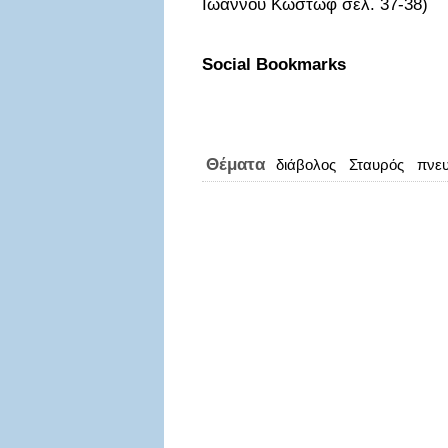
Ιωάννου Κωστώφ σελ. 37-38)
Social Bookmarks
Θέματα
διάβολος
Σταυρός
πνευ