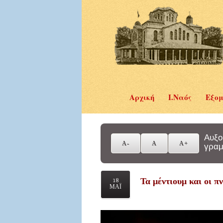
Αρχική
Ι.Ναός
Εξομ
Αυξο
γραμ
Τα μέντιουμ και οι 
18
ΜΑΪ