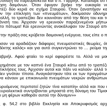
σύναξη να παρευρίσκεται και ο π. Γαβριήλ. Κατάλαβε ότι 
ηση δαιμόνων. Όταν έφυγαν βρήκε την ευκαιρία ν
πέζι δύο κεριά σε σχήμα Σταυρού. Όταν ξαναπήγαν κα
 την επίκληση των «πνευμάτων», δοκίμασαν οδυνηρ
λή, το τραπεζάκι δεν κουνιόταν από την θέση του και τ
άνισή του. Άρχισαν να ερευνούν παραξενεμένοι μήπω
στο πάτωμα! Και ερευνώντας ανακάλυψαν τον Σταυρό απ
στην πράξη σας κρύβεται δαιμονική ενέργεια, τους είπε ο π
σαν να αραδιάζουν διάφορες πνευματιστικές θεωρίες, ότ
«δέκτης καλός» και για αυτό συγκεντρώνει το … ρεύμα τη
αβριήλ. Αφού φταίει το κερί αφαιρέστε το. Αλλά να μο
σχημάτισε με τον καπνό ένα Σταυρό κάτω από το τραπέζι
πικλήσεις τους. Άρχισαν αυτοί και πάλι να καλούν· αλλά τ
 δεν γινόταν τίποτα. Αναγκάστηκαν τότε εκ των πραγμάτω
 να κάνουν με επικοινωνία πνευμάτων νεκρών ανθρώπων
ρυόμενος περιπατεί ζητών τίνα καταπίη» αλλά και που 
 κυριολεκτικά συντρίβονται μπροστά στη δύναμη του Τίμιο
ει μη φέρων καθοράν αυτού την δύναμιν»»
ς φ. 54,2 στο βιβλίο Εκκλησία και Αποκρυφισμός αρχ