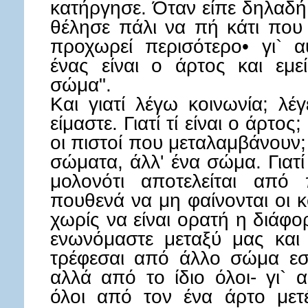
κατήργησε. Όταν είπε δηλαδή
θέλησε πάλι να πή κάτι που 
προχωρεί περισότερο• γι` α
ένας είναι ο άρτος και εμε
σώμα".
Και γιατί λέγω κοινωνία; λέ
είμαστε. Γιατί τί είναι ο άρτος
οι πιστοί που μεταλαμβάνουν
σώματα, άλλ' ένα σώμα. Γιατί
μολονότι αποτελείται από
πουθενά να μη φαίνονται οι 
χωρίς να είναι ορατή η διάφο
ενωνόμαστε μεταξύ μας και 
τρέφεσαι από άλλο σώμα εσύ
αλλά από το ίδιο όλοι- γι` 
όλοι από τον ένα άρτο μετ