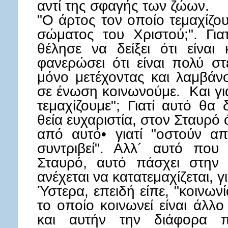
αντί της σφαγής των ζώων.
"Ο άρτος τον οποίο τεμαχίζου
σώματος του Χριστού;". Γιατ
θέλησε να δείξει ότι είναι
φανερώσει ότι είναι πολύ στ
μόνο μετέχοντας και λαμβάνο
σε ένωση κοινωνούμε. Και γι
τεμαχίζουμε"; Γιατί αυτό θα 
θεία ευχαριστία, στον Σταυρό 
από αυτό• γιατί "οστούν απ
συντριβεί". Αλλ´ αυτό πο
Σταυρό, αυτό πάσχει στην
ανέχεται να κατατεμαχίζεται, γ
Ύστερα, επειδή είπε, "κοινων
το οποίο κοινωνεί είναι άλλ
και αυτήν την διάφορα π