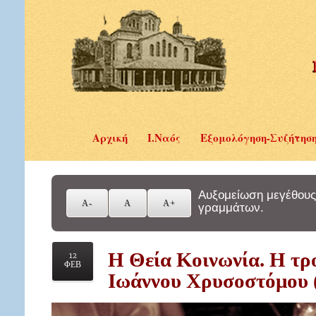
Αρχική
Ι.Ναός
Εξομολόγηση-Συζήτησ
Αυξομείωση μεγέθους
γραμμάτων.
Η Θεία Κοινωνία. Η τρ
12
ΦΕΒ
Ιωάννου Χρυσοστόμου 