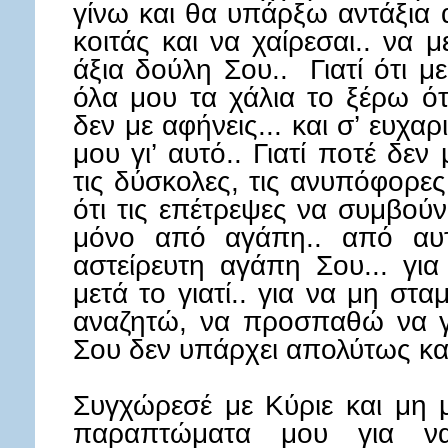
γίνω και θα υπάρξω αντάξια 
κοιτάς και να χαίρεσαι.. να μ
άξια δούλη Σου.. Γιατί ότι μ
όλα μου τα χάλια το ξέρω ότ
δεν με αφήνεις... και σ’ ευχ
μου γι’ αυτό.. Γιατί ποτέ δεν 
τις δύσκολες, τις ανυπόφορες 
ότι τις επέτρεψες να συμβού
μόνο από αγάπη.. από αυτ
αστείρευτη αγάπη Σου... γι
μετά το γιατί.. για να μη σ
αναζητώ, να προσπαθώ να γί
Σου δεν υπάρχει απολύτως κα
Συγχώρεσέ με Κύριε και μη 
παραπτώματα μου για ν