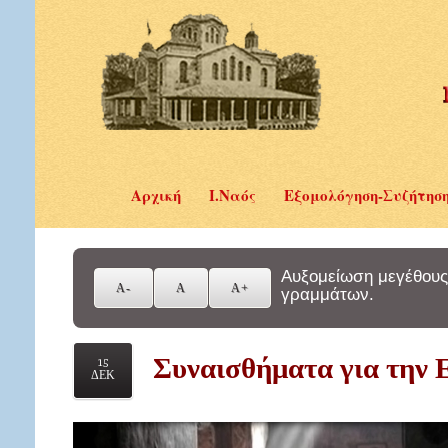
Αρχική
Ι.Ναός
Εξομολόγηση-Συζήτησ
Αυξομείωση μεγέθους
γραμμάτων.
Συναισθήματα για την Ε
15
ΔΕΚ