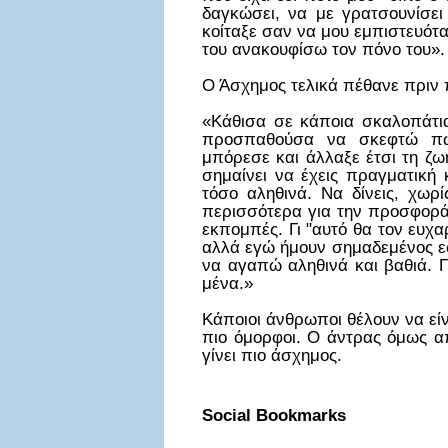
δαγκώσει, να με γρατσουνίσε
κοίταξε σαν να μου εμπιστευότ
του ανακουφίσω τον πόνο του».
Ο Άσχημος τελικά πέθανε πριν π
«Κάθισα σε κάποια σκαλοπάτια
προσπαθούσα να σκεφτώ πώ
μπόρεσε και άλλαξε έτσι τη ζω
σημαίνει να έχεις πραγματική
τόσο αληθινά. Να δίνεις, χω
περισσότερα για την προσφορά κ
εκπομπές. Γι "αυτό θα τον ευχ
αλλά εγώ ήμουν σημαδεμένος ε
να αγαπώ αληθινά και βαθιά. Γ
μένα.»
Κάποιοι άνθρωποι θέλουν να είνα
πιο όμορφοι. Ο άντρας όμως α
γίνει πιο άσχημος.
Social Bookmarks