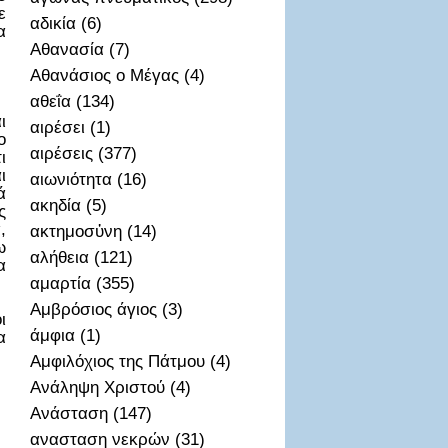
ε
αδικία (6)
α
Αθανασία (7)
Αθανάσιος ο Μέγας (4)
αθεΐα (134)
ι
αιρέσει (1)
ο
αιρέσεις (377)
ι
ι
αιωνιότητα (16)
ά
ακηδία (5)
ς
,
ακτημοσὐνη (14)
ω
αλήθεια (121)
α
αμαρτία (355)
Αμβρόσιος άγιος (3)
ι
άμφια (1)
α
Αμφιλόχιος της Πάτμου (4)
Ανάληψη Χριστού (4)
Ανάσταση (147)
ανασταση νεκρών (31)