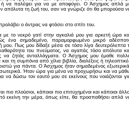
ι ή να παλέψει για να με αποφύγει. Ο Άσχημος απλά μ
αν απόλυτα τη ζωή του, σαν να γνώριζε ότι θα μπορούσα ν
ρολάβει ο άντρας να φτάσει στο σπίτι του.
 με το νεκρό γατί στην αγκαλιά μου για αρκετή ώρα κα
ς ένα σημαδεμένο, παραμορφωμένο μικρό αδέσποτ
ή μου. Πως μου δίδαξε μέσα σε τόσο λίγα δευτερόλεπτα τ
 καθαρότητα του πνεύματος, να αγαπάς τόσο απόλυτα κα
ρίς να ζητάς ανταλλάγματα. Ο Άσχημος μου έμαθε πολλ
αι τη συμπόνια από χίλια βιβλία, διαλέξεις ή τηλεοπτικέ
αριστώ για πάντα. Ο Άσχημος ήταν σημαδεμένος εξωτερικά
σωτερικά. Ήταν ώρα για μένα να προχωρήσω και να μάθ
ια να δώσω τον εαυτό μου σε εκείνους που νοιάζονται γι
ι πιο πλούσιοι, κάποιοι πιο επιτυχημένοι και κάποιοι άλλο
πό εκείνη την μέρα, όπως είπε, θα προσπαθήσει απλά ν