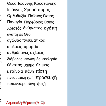
ι
Θεός
Ιωάννης Κροστάνδης
Ιωάννης Χρυσόστομος
ν
Ορθοδοξία
Παΐσιος Όσιος
υ
Παναγία
Πορφύριος Όσιος
ι
αγάπη
Χριστός
άνθρωπος
αγάπη σε Θεό
ν
αγώνας πνευματικός
ς
αιρέσεις
αμαρτία
ανθρώπινες σχέσεις
ς
ν
διάβολος
εγωισμός
εκκλησία
ο
θάνατος
θλίψεις
θαύμα
πίστη
μετάνοια
πάθη
α
προσευχή
πνευματική ζωή
ά
α
ταπεινοφροσύνη
ψυχή
ς
ς
Δημοφιλή
Θέματα (Α-Ω)