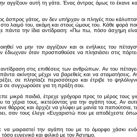
μην αγγίξουν αυτή τη γάτα. Ένας άντρας όμως το έκανε κα
ος άσπρος γάτος, αν δεν υπήρχαν οι πληγές που κάλυπτα
, στο λαιμό του, ακόμη και στους ώμους του. Κάθε φορά πο
χε πάντα την ίδια αντίδραση: «Πω πω, πόσο άσχημη είνα
οιηθεί να μην τον αγγίζουν και οι ενήλικες του πέταγα
ον έδιωχναν όταν προσπαθούσε να πλησιάσει στις πόρτε
 αντίδραση στις επιθέσεις των ανθρώπων. Αν του πέταγε
 πάντα ακίνητος μέχρι να βαρεθείς και να σταματήσεις. Α
ρέξει, σε πλησίαζε περισσότερο και έτριβε το ψηλόλιγν
α σε συγχωρούσε για τη πράξη σου.
πε μικρά παιδιά, έτρεχε γρήγορα προς το μέρος τους γι
υ τα χέρια τους, ικετεύοντας για την αγάπη τους. Αν αυτ
νε θάρρος και άρχιζε να γλύφει με μανία τα παπούτσια, τ
ρει, σαν τους έλεγε «Ευχαριστώ που με αποδέχεστε όπω
 να μοιραστεί την αγάπη του με το όμορφο χάσκι ενό
 τόσο ευγενικό και φιλικό με τον Άσχημο.