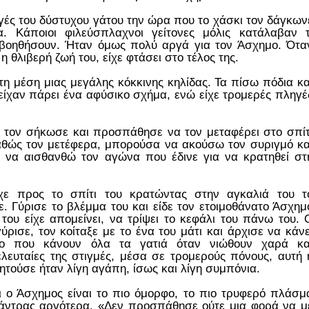
υγές του δύστυχου γάτου την ώρα που το χάσκι τον δάγκων
 Κάποιοι φιλεύσπλαχνοι γείτονες μόλις κατάλαβαν τ
ν βοηθήσουν. Ήταν όμως πολύ αργά για τον Άσχημο. Ότα
 θλιβερή ζωή του, είχε φτάσει στο τέλος της.
 μέση μιας μεγάλης κόκκινης κηλίδας. Τα πίσω πόδια κα
 είχαν πάρει ένα αφύσικο σχήμα, ενώ είχε τρομερές πληγέ
, τον σήκωσε και προσπάθησε να τον μεταφέρει στο σπίτ
Καθώς τον μετέφερα, μπορούσα να ακούσω τον συριγμό κα
 να αισθανθώ τον αγώνα που έδινε για να κρατηθεί στ
ε προς το σπίτι του κρατώντας στην αγκαλιά του τ
ε. Γύρισε το βλέμμα του και είδε τον ετοιμοθάνατο Άσχημ
ου είχε απομείνει, να τρίψει το κεφάλι του πάνω του. 
ύρισε, τον κοίταξε με το ένα του μάτι και άρχισε να κάνε
χο που κάνουν όλα τα γατιά όταν νιώθουν χαρά κα
ελευταίες της στιγμές, μέσα σε τρομερούς πόνους, αυτή 
τούσε ήταν λίγη αγάπη, ίσως και λίγη συμπόνια.
ι ο Άσχημος είναι το πιο όμορφο, το πιο τρυφερό πλάσμ
ο άντρας αργότερα. «Δεν προσπάθησε ούτε μια φορά να μ