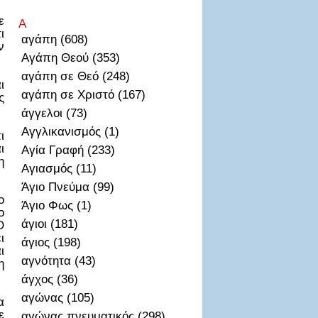
ε
Α
ι
αγάπη (608)
ν
Αγάπη Θεού (353)
αγάπη σε Θεό (248)
ι
αγάπη σε Χριστό (167)
ς
άγγελοι (73)
Αγγλικανισμός (1)
ι
ι
Αγία Γραφή (233)
η
Αγιασμός (11)
Άγιο Πνεύμα (99)
ο
Άγιο Φως (1)
ο
άγιοι (181)
Ο
ι
άγιος (198)
ι
αγνότητα (43)
η
άγχος (36)
αγώνας (105)
α
ε
αγώνας πνευματικός (298)