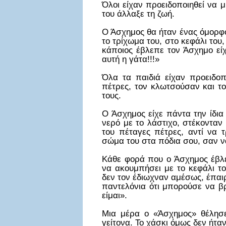
Όλοι είχαν προειδοποιηθεί να 
του άλλαξε τη ζωή.
Ο Άσχημος θα ήταν ένας όμορφ
το τρίχωμα του, στο κεφάλι του
κάποιος έβλεπε τον Άσχημο εί
αυτή η γάτα!!!»
Όλα τα παιδιά είχαν προειδοπ
πέτρες, τον κλωτσούσαν και τ
τους.
Ο Άσχημος είχε πάντα την ίδια
νερό με το λάστιχο, στέκονταν
του πέταγες πέτρες, αντί να τ
σώμα του στα πόδια σου, σαν ν
Κάθε φορά που ο Άσχημος έβλε
να ακουμπήσει με το κεφάλι το
δεν τον έδιωχναν αμέσως, έπαιρ
παντελόνια ότι μπορούσε να β
είμαι».
Μια μέρα ο «Άσχημος» θέλησε
γείτονα. Το χάσκι όμως δεν ήταν