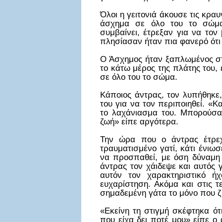
Όλοι η γειτονιά άκουσε τις κρα
άσχημα σε όλο του το σώμα.
συμβαίνει, έτρεξαν για να το
πλησίασαν ήταν πια φανερό ότι η
Ο Άσχημος ήταν ξαπλωμένος στη
το κάτω μέρος της πλάτης του,
σε όλο του το σώμα.
Κάποιος άντρας, τον λυπήθηκε
του για να τον περιποιηθεί. «
το λαχάνιασμα του. Μπορούσα
ζωή» είπε αργότερα.
Την ώρα που ο άντρας έτρεχ
τραυματισμένο γατί, κάτι ένιωσ
να προσπαθεί, με όση δύναμη τ
άντρας τον χάιδεψε και αυτός γ
αυτόν τον χαρακτηριστικό ή
ευχαρίστηση. Ακόμα και στις τ
σημαδεμένη γάτα το μόνο που ζη
«Εκείνη τη στιγμή σκέφτηκα ότ
που είχα δει ποτέ μου» είπε 