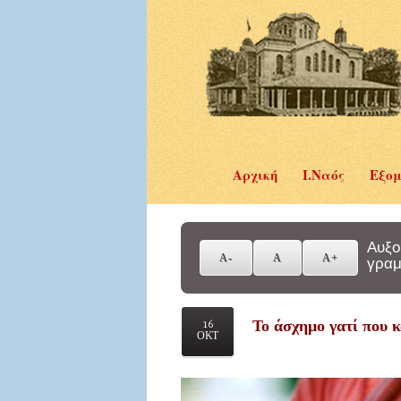
Αρχική
Ι.Ναός
Εξομ
Αυξο
γραμ
Το άσχημο γατί που κ
16
ΟΚΤ