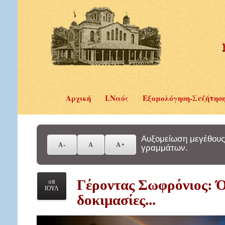
Αρχική
Ι.Ναός
Εξομολόγηση-Συζήτησ
Αυξομείωση μεγέθους
γραμμάτων.
Γέροντας Σωφρόνιος: Ό
08
ΙΟΥΛ
δοκιμασίες...