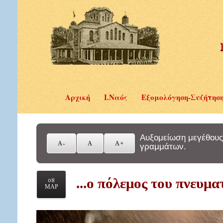
Αρχική
Ι.Ναός
Εξομολόγηση-Συζήτησ
Αυξομείωση μεγέθους
γραμμάτων.
...ο πόλεμος του πνευμα
08
ΜΑΡ