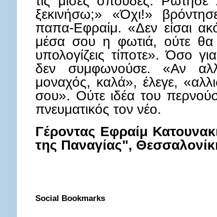
τις μισές σπουδές. Ρώτησε 
ξεκινήσω;» «Όχι!» βρόντη
παπα-Εφραίμ. «Δεν είσαι ακ
μέσα σου η φωτιά, ούτε θα
υπολογίζεις τίποτε». Όσο γι
δεν συμφωνούσε. «Αν αλλά
μοναχός, καλά», έλεγε, «αλλ
σου». Ούτε ιδέα του περνούσ
πνευματικός τον νέο.
Γέροντας Εφραίμ Κατουνακι
της Παναγίας", Θεσσαλονίκ
Social Bookmarks