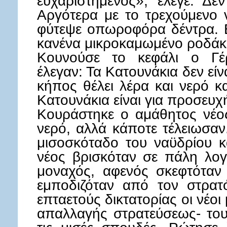
ευχαριστημένος», έλεγε. Δεν
Αργότερα με το τρεχούμενο 
φύτεψε οπωροφόρα δέντρα. Ε
κανένα μικροκαμωμένο ροδάκ
Κουνούσε το κεφάλι ο Γέρ
έλεγαν: Τα Κατουνάκια δεν είνα
κήπος θέλει λέρα και νερό 
Κατουνάκια είναι για προσευχή
Κουράστηκε ο αμάθητος νέος
νερό, αλλά κάποτε τέλειωσαν
μισοσκόταδο του ναϋδρίου κ
νέος βρισκόταν σε πάλη λογ
μοναχός, αφενός σκεφτόταν 
εμποδιζόταν από τον στρατό
επταετούς δικτατορίας οι νέο
απαλλαγής στρατεύσεως- τους