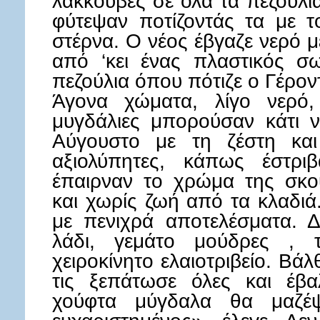
λακκούβες σε όλα τα πεζούλι
φύτεψαν ποτίζοντάς τα με τ
στέρνα. Ο νέος έβγαζε νερό με
από ‘κει ένας πλαστικός σ
πεζούλια όπου πότιζε ο Γέρον
Άγονα χώματα, λίγο νερό
μυγδάλιες μπορούσαν κάτι ν
Αύγουστο με τη ζέστη και
αξιολύπητες, κάπως έστρι
έπαιρναν το χρώμα της σκο
και χωρίς ζωή από τα κλαδιά
με πενιχρά αποτελέσματα. Δ
λάδι, γεμάτο μούδρες , τ
χειροκίνητο ελαιοτριβείο. Βάλ
τις ξεπάτωσε όλες και έβα
χούφτα μύγδαλα θα μαζ