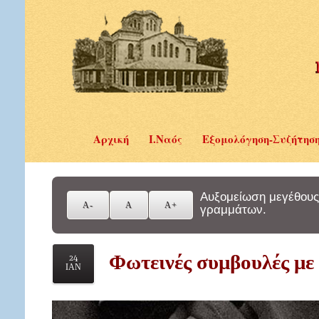
Αρχική
Ι.Ναός
Εξομολόγηση-Συζήτησ
Αυξομείωση μεγέθους
γραμμάτων.
Φωτεινές συμβουλές με
24
ΙΑΝ