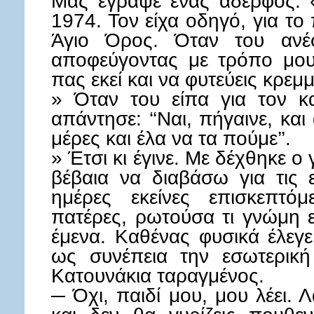
Μας έγραψε ένας αδερφός: 
1974. Τον είχα οδηγό, για τ
Άγιο Όρος. Όταν του ανέφ
αποφεύγοντας με τρόπο μου 
πας εκεί και να φυτεύεις κρεμμ
» Όταν του είπα για τον κ
απάντησε: ‘‘Ναι, πήγαινε, και 
μέρες και έλα να τα πούμε’’.
» Έτσι κι έγινε. Με δέχθηκε 
βέβαια να διαβάσω για τις 
ημέρες εκείνες επισκεπτό
πατέρες, ρωτούσα τι γνώμη ε
έμενα. Καθένας φυσικά έλεγε
ως συνέπεια την εσωτερικ
Κατουνάκια ταραγμένος.
─ Όχι, παιδί μου, μου λέει. 