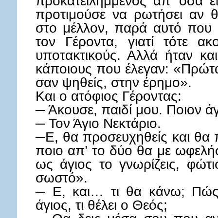
προκατειλημμένος απ’ όσα ε
προτιμούσε να ρωτήσει αν θ
στο μέλλον, παρά αυτό που
τον Γέροντα, γιατί τότε ακ
υποτακτικούς. Αλλά ήταν κα
κάποιους που έλεγαν: «Πρώτα
σαν ψηθείς, στην έρημο».
Και ο ατόφιος Γέροντας:
─ Άκουσε, παιδί μου. Ποιον άγ
─ Τον Άγιο Νεκτάριο.
─Ε, θα προσευχηθείς και θα π
ποιο απ’ το δύο θα με ωφελή
ως άγιος το γνωρίζεις, φώτ
σωστό».
─ Ε, και… τι θα κάνω; Πώς
άγιος, τι θέλει ο Θεός;