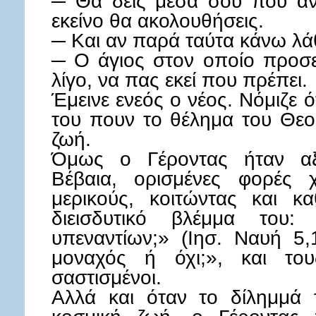
─ Θα δεις μέσα σου που αν
εκείνο θα ακολουθήσεις.
─ Και αν παρά ταύτα κάνω λά
─ Ο άγιος στον οποίο προσ
λίγο, να πας εκεί που πρέπει.
Έμεινε ενεός ο νέος. Νόμιζε ότ
του πουν το θέλημα του Θεο
ζωή.
Όμως ο Γέροντας ήταν αξι
Βέβαια, ορισμένες φορές χ
μερικούς, κοιτώντας και κ
διεισδυτικό βλέμμα του
υπεναντίων;» (Ιησ. Ναυή 5,
μοναχός ή όχι;», και το
σαστισμένοι.
Αλλά και όταν το δίλημμά 