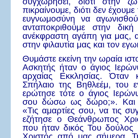
συγχωρήσει, διότι στην ζ
πικραίνουμε, διότι δεν έχουμε 
ευγνωμοσύνη να αγωνισθού
ανταποκριθούμε στην δική
ανέκφραστη αγάπη για μας, 
στην φιλαυτία μας και τον εγω
Θυμάστε εκείνη την ωραία ιστ
Ασκητής ήταν ο άγιος Ιερών
αρχαίας Εκκλησίας. Όταν 
Σπήλαιο της Βηθλεέμ, του ε
ερώτησε τότε ο άγιος Ιερώνυ
σου δώσω ως δώρο;». Και 
«Τις αμαρτίες σου, να τις 
εζήτησε ο Θεάνθρωπος Χρι
που ήταν δικός Του δούλος π
Χριστός από μας σήμερα. Τη