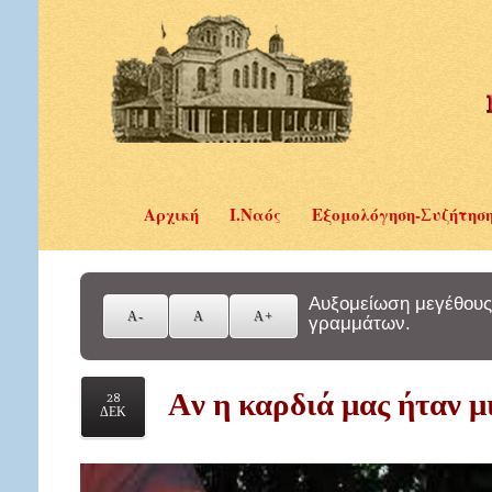
Αρχική
Ι.Ναός
Εξομολόγηση-Συζήτησ
Αυξομείωση μεγέθους
γραμμάτων.
Aν η καρδιά μας ήταν 
28
ΔΕΚ