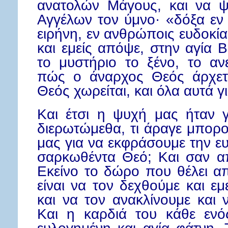
ανατολών Μάγους, και να ψ
Αγγέλων τον ύμνο· «δόξα εν 
ειρήνη, εν ανθρώποις ευδοκία
και εμείς απόψε, στην αγία 
το μυστήριο το ξένο, το αν
πώς ο άναρχος Θεός άρχετ
Θεός χωρείται, και όλα αυτά γ
Και έτσι η ψυχή μας ήταν 
διερωτώμεθα, τι άραγε μπορ
μας για να εκφράσουμε την 
σαρκωθέντα Θεό; Και σαν απ
Εκείνο το δώρο που θέλει α
είναι να τον δεχθούμε και ε
και να τον ανακλίνουμε και 
Και η καρδιά του κάθε ενό