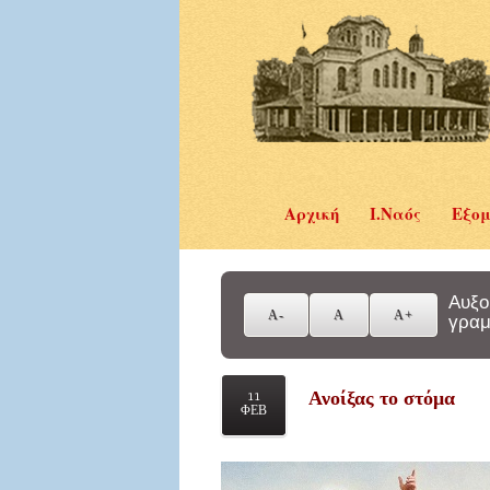
Αρχική
Ι.Ναός
Εξομ
Αυξο
γραμ
Ανοίξας το στόμα
11
ΦΕΒ