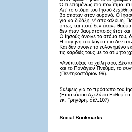
Ό,τι επομένως πιο πολύτιμο υπή
Απ’ το στόμα του Ιησού ξεχύθηκ
βρισκόταν στον ουρανό. Ο Ιησο
για να διδάξη, ν’ αποκαλύψη. Π
όπως και ποτέ δεν έκανε θαύμα
δεν ήταν θαυματοποιός έτσι και
Ο Ιησούς άνοιγε το στόμα του,
Η σαγήνη του λόγου του δεν απ
Και δεν άνοιγε το ευλογημένο ε
τις καρδιές τους με το ατίμητο 
«Ανέπτυξας τα χείλη σου, Δέσπ
και το Πανάγιον Πνεύμα, το συ
(Πεντηκοστάριον 99).
Σκέψεις για το πρόσωπο του Ιη
(Επισκόπου Αχελώου Ευθυμίου Σ
εκ. Γρηγόρη, σελ.107)
Social Bookmarks