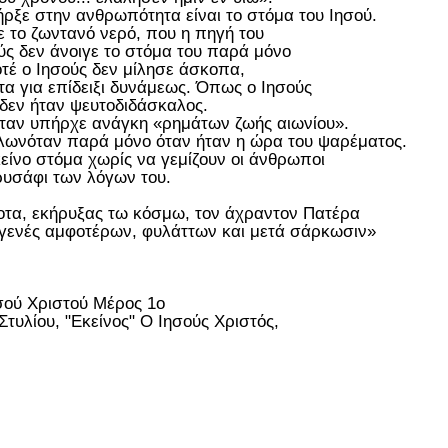
ρξε στην ανθρωπότητα είναι το στόμα του Ιησού.
ε το ζωντανό νερό, που η πηγή του
ύς δεν άνοιγε το στόμα του παρά μόνο
οτέ ο Ιησούς δεν μίλησε άσκοπα,
τα για επίδειξι δυνάμεως. Όπως ο Ιησούς
 δεν ήταν ψευτοδιδάσκαλος.
 όταν υπήρχε ανάγκη «ρημάτων ζωής αιωνίου».
λωνόταν παρά μόνο όταν ήταν η ώρα του ψαρέματος.
κείνο στόμα χωρίς να γεμίζουν οι άνθρωποι
χρυσάφι των λόγων του.
οτα, εκήρυξας τω κόσμω, τον άχραντον Πατέρα
γγενές αμφοτέρων, φυλάττων και μετά σάρκωσιν»
σού Χριστού Μέρος 1ο
τυλίου, "Εκείνος" Ο Ιησούς Χριστός,