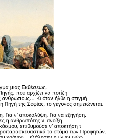
ιγμα μιας Εκθέσεως,
Πηγής, που αρχίζει να ποτίζη
υς ανθρώπους… Κι όταν ήλθε η στιγμή
 η Πηγή της Σοφίας, το γεγονός σημειώνεται.
ση. Για ν’ αποκαλύψη. Για να εξηγήση.
ες η ανθρωπότης ν’ ανοίξη.
 κόσμου, επιθυμούσε ν’ αποκτήση τ
προπαρασκευαστικά το στόμα των Προφητών.
υ χρόνου... ελάλησεν ημίν εν υιώ».