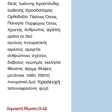
Θεός
Ιωάννης Κροστάνδης
Ιωάννης Χρυσόστομος
Ορθοδοξία
Παΐσιος Όσιος
Παναγία
Πορφύριος Όσιος
αγάπη
Χριστός
άνθρωπος
αγάπη σε Θεό
αγώνας πνευματικός
αιρέσεις
αμαρτία
ανθρώπινες σχέσεις
διάβολος
εγωισμός
εκκλησία
θάνατος
θλίψεις
θαύμα
πίστη
μετάνοια
πάθη
προσευχή
πνευματική ζωή
ταπεινοφροσύνη
ψυχή
Δημοφιλή
Θέματα (Α-Ω)