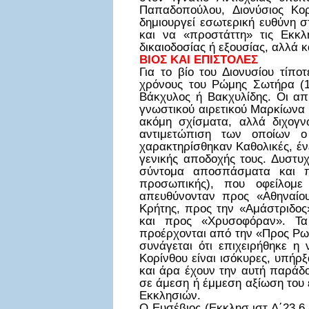
Παπαδοπούλου, Διονύσιος Κορ
δημιουργεί εσωτερική ευθύνη σ
και να «προστάττη» τις Εκκλ
δικαιοδοσίας ή εξουσίας, αλλά κ
ΒΙΟΣ ΚΑΙ ΕΠΙΣΤΟΛΕΣ
Για το βίο του Διονυσίου τίπο
χρόνους του Ρώμης Σωτήρα (16
Βάκχυλος ή Βακχυλίδης. Οι απ
γνωστικού αιρετικού Μαρκίωνα κ
ακόμη σχίσματα, αλλά διχογνω
αντιμετώπιση των οποίων ο
χαρακτηρίσθηκαν Καθολικές, ένε
γενικής αποδοχής τους. Δυστυ
σύντομα αποσπάσματα και πε
προσωπικής), που οφείλομε 
απευθύνονταν προς «Αθηναίου
Κρήτης, προς την «Αμάστριδος
και προς «Χρυσοφόραν». Τα 
προέρχονται από την «Προς Ρω
συνάγεται ότι επιχειρήθηκε η
Κορίνθου είναι ισόκυρες, υπήρ
και άρα έχουν την αυτή παράδο
σε άμεση ή έμμεση αξίωση του 
Εκκλησιών.
Ο Ευσέβιος (Εκκλησ.ιστ.Δ΄23,6