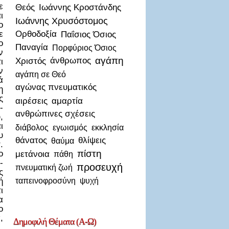
ε
Θεός
Ιωάννης Κροστάνδης
ι
Ιωάννης Χρυσόστομος
ο
ε
Ορθοδοξία
Παΐσιος Όσιος
ο
Παναγία
Πορφύριος Όσιος
ν
αγάπη
Χριστός
άνθρωπος
ι
ν
αγάπη σε Θεό
ά
αγώνας πνευματικός
η
ς
αιρέσεις
αμαρτία
-
ανθρώπινες σχέσεις
,
ι
διάβολος
εγωισμός
εκκλησία
υ
θάνατος
θλίψεις
θαύμα
.
πίστη
ο
μετάνοια
πάθη
-
προσευχή
πνευματική ζωή
ς
ταπεινοφροσύνη
ψυχή
ή
ι
α
ο
,
Δημοφιλή
Θέματα (Α-Ω)
.