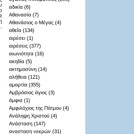
υ
αδικία (6)
ο
Αθανασία (7)
α
η
Αθανάσιος ο Μέγας (4)
.
αθεΐα (134)
αιρέσει (1)
αιρέσεις (377)
αιωνιότητα (16)
ακηδία (5)
ακτημοσὐνη (14)
αλήθεια (121)
αμαρτία (355)
Αμβρόσιος άγιος (3)
άμφια (1)
Αμφιλόχιος της Πάτμου (4)
Ανάληψη Χριστού (4)
Ανάσταση (147)
ανασταση νεκρών (31)