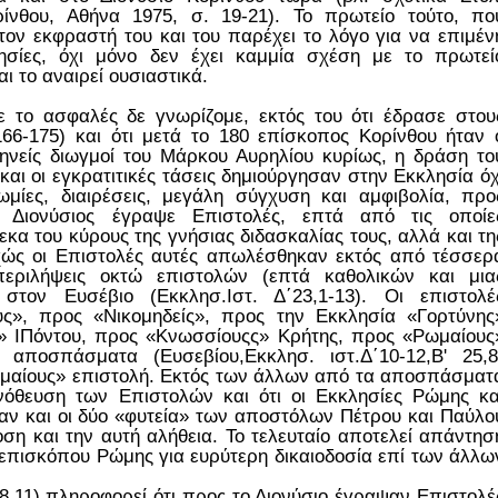
ίνθου, Αθήνα 1975, σ. 19-21). Το πρωτείο τούτο, πο
τον εκφραστή του και του παρέχει το λόγο για να επιμέν
ησίες, όχι μόνο δεν έχει καμμία σχέση με το πρωτεί
αι το αναιρεί ουσιαστικά.
τε το ασφαλές δε γνωρίζομε, εκτός του ότι έδρασε στου
6-175) και ότι μετά το 180 επίσκοπος Κορίνθου ήταν 
ηνείς διωγμοί του Μάρκου Αυρηλίου κυρίως, η δράση το
αι οι εγκρατιτικές τάσεις δημιούργησαν στην Εκκλησία όχ
μίες, διαιρέσεις, μεγάλη σύγχυση και αμφιβολία, προ
 Διονύσιος έγραψε Eπιστολές, επτά από τις οποίε
κα του κύρους της γνήσιας διδασκαλίας τους, αλλά και τη
χώς οι Επιστολές αυτές απωλέσθηκαν εκτός από τέσσερ
ριλήψεις οκτώ επιστολών (επτά καθολικών και μια
στον Ευσέβιο (Εκκλησ.Ιστ. Δ΄23,1-13). Οι επιστολέ
ς», προς «Νικομηδείς», προς την Εκκλησία «Γορτύνης
» ΙΠόντου, προς «Κνωσσίουςς» Κρήτης, προς «Ρωμαίους
αποσπάσματα (Ευσεβίου,Εκκλησ. ιστ.Δ΄10-12,Β' 25,8
μαίους» επιστολή. Εκτός των άλλων από τα αποσπάσματ
 νόθευση των Επιστολών και ότι οι Εκκλησίες Ρώμης κα
ξαν και οι δύο «φυτεία» των αποστόλων Πέτρου και Παύλο
ση και την αυτή αλήθεια. Το τελευταίο αποτελεί απάντησ
επισκόπου Ρώμης για ευρύτερη δικαιοδοσία επί των άλλω
,8,11) πληροφορεί ότι προς το Διονύσιο έγραψαν Επιστολέ