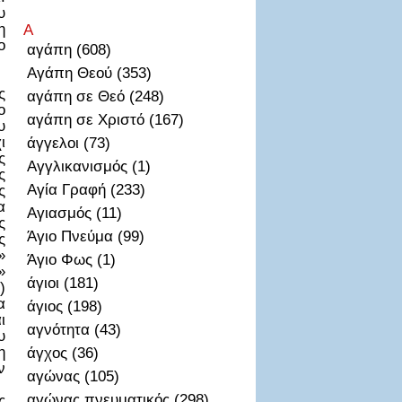
υ
η
Α
ο
αγάπη (608)
Αγάπη Θεού (353)
ς
αγάπη σε Θεό (248)
ο
αγάπη σε Χριστό (167)
υ
ι
άγγελοι (73)
ς
Αγγλικανισμός (1)
ς
Αγία Γραφή (233)
ς
α
Αγιασμός (11)
ς
Άγιο Πνεύμα (99)
ς
»
Άγιο Φως (1)
»
άγιοι (181)
)
α
άγιος (198)
ι
αγνότητα (43)
υ
η
άγχος (36)
ν
αγώνας (105)
αγώνας πνευματικός (298)
ς