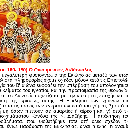
 160- 180) Ο Οικουμενικός Διδάσκαλος
η μεγαλύτερη φυσιογνωμία της Εκκλησίας μεταξύ των ετώ
μάλιστα πληροφορίες έχομε σχεδόν μόνον από τις Επιστολέ
γία του Β' αιώνα εκφράζει την υπέρβαση του απολογητικο
κλίματος του Ιγνατίου και την προετοιμασία της θεολογία
α του Διονυσίου σχετίζεται με την κρίση της εποχής και τ
ιση της κρίσεως αυτής. Η Εκκλησία των χρόνων το
 από τις τάσεις των εγκρατιτών κατά του γάμου, β) από τ
μη όσων πίπτουν σε αμαρτίες ή αίρεση και γ) από τι
σχημάτιστου Κανόνα της Κ. Διαθήκης. Η απάντηση το
βλήματα, που υιοθετήθηκε τότε απ’ όλες σχεδόν τι
αι. έγινε Παράδοση της Εκκλησίας, είναι η εξής: η αγαμί