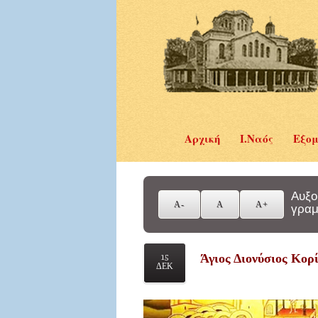
Αρχική
Ι.Ναός
Εξομ
Αυξο
γραμ
Άγιος Διονύσιος Κο
15
ΔΕΚ