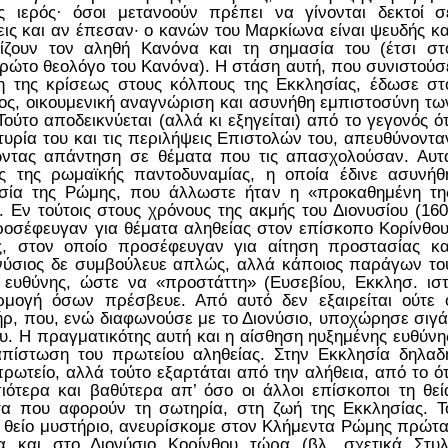
ς ιερός· όσοι μετανοούν πρέπει να γίνονται δεκτοί σ
εις και αν έπεσαν· ο κανών του Μαρκίωνα είναι ψευδής κα
ρίζουν τον αληθή Κανόνα και τη σημασία του (έτσι στ
ρώτο θεολόγο του Κανόνα). Η στάση αυτή, που συνιστούσ
η της κρίσεως στους κόλπους της Εκκλησίας, έδωσε στ
ρος, οικουμενική αναγνώριση και ασυνήθη εμπιστοσύνη τω
ύτο αποδεικνύεται (αλλά κι εξηγείται) από το γεγονός ότ
τυρία του και τις περιλήψεις Επιστολών του, απευθύνοντα
ώντας απάντηση σε θέματα που τις απασχολούσαν. Αυτ
ς της ρωμαϊκής παντοδυναμίας, η οποία έδινε ασυνήθ
σία της Ρώμης, που άλλωστε ήταν η «προκαθημένη τη
. Εν τούτοις στους χρόνους της ακμής του Διονυσίου (160
προσέφευγαν για θέματα αληθείας στον επίσκοπο Κορίνθου
, στον οποίο προσέφευγαν για αίτηση προστασίας κα
ονύσιος δε συμβούλευε απλώς, αλλά κάποιος παράγων το
 ευθύνης, ώστε να «προστάττη» (Ευσεβίου, Εκκλησ. ιστ
ρμογή όσων πρέσβευε. Από αυτό δεν εξαιρείται ούτε 
ρ, που, ενώ διαφωνούσε με το Διονύσιο, υποχώρησε σιγά
ου. Η πραγματικότης αυτή και η αίσθηση ηυξημένης ευθύνη
απίστωση του πρωτείου αληθείας. Στην Εκκλησία δηλαδ
ρωτείο, αλλά τούτο εξαρτάται από την αλήθεια, από το ότ
ιότερα και βαθύτερα απ’ όσο οι άλλοι επίσκοποι τη θεί
τα που αφορούν τη σωτηρία, στη ζωή της Εκκλησίας. Τ
αι θείο μυστήριο, ανευρίσκομε στον Κλήμεντα Ρώμης πρώτα
τα και στο Διονύσιο Κορίνθου τώρα (βλ. σχετικά Στυλ