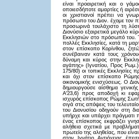
είναι προαιρετική και ο γάμο
οποιεσδήποτε αμαρτίες ή αιρέσ
οι χριστιανοί πρέπει να γνω
πρόσωπο του Διον. έχομε τον π
προσωρινά τουλάχιστο τη λύσ
Διονύσιο εξαιρετικά μεγάλο κύ
Εκκλησιών στο πρόσωπό του. Το
πολλές Εκκλησίες, κατά τη μαρ
στον επίσκοπο Κορίνθου, ζητ
συνέβαιναν κατά τους χρόνου
δύναμη και κύρος στην Εκκλη
αγάπης» (Ιγνατίου, Προς Ρωμ.)
175/80) οι τοπικές Εκκλησίες 
και όχι στον επίσκοπο Ρώμης
οικονομικής ενισχύσεως. Ο Δι
δημιουργούσε αίσθημα γενικής
Α'23,6) προς αποδοχή κι εφα
ισχυρός επίσκοπος Ρώμης Σωτή
σιγά στις απόψεις του τελευταί
του Διονυσίου οδηγούν στη δι
υπήρχε και υπάρχει πράγματι π
ένας επίσκοπος εκφράζει γνησ
αλήθεια σχετικά με προβλήμα
πρωτείο της αληθείας, που είν
στον Ιγνάτιο Αντιόχειας έπει