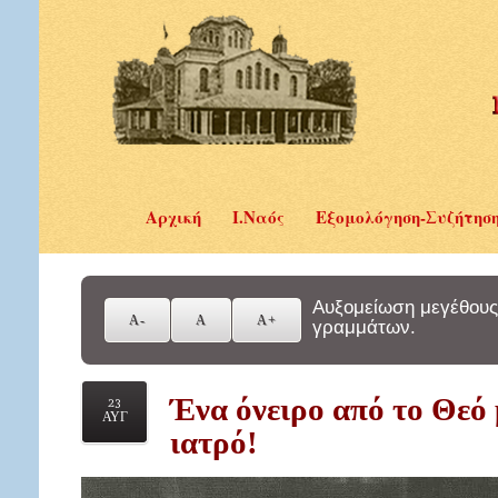
Αρχική
Ι.Ναός
Εξομολόγηση-Συζήτησ
Αυξομείωση μεγέθους
γραμμάτων.
Ένα όνειρο από το Θεό 
23
ΑΥΓ
ιατρό!