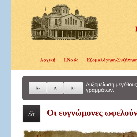
Αρχική
Ι.Ναός
Εξομολόγηση-Συζήτησ
Αυξομείωση μεγέθους
γραμμάτων.
Οι ευγνώμονες ωφελούν
25
ΑΥΓ