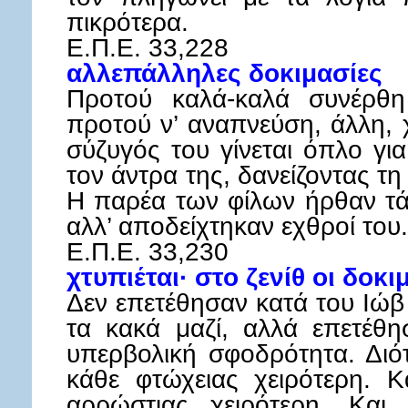
πικρότερα.
E.Π.E. 33,228
αλλεπάλληλες δοκιμασίες
Προτού καλά-καλά συνέρθη
προτού ν’ αναπνεύση, άλλη, χ
σύζυγός του γίνεται όπλο γι
τον άντρα της, δανείζοντας τ
Η παρέα των φίλων ήρθαν τά
αλλ’ αποδείχτηκαν εχθροί του.
Ε.Π.Ε. 33,230
χτυπιέται· στο ζενίθ οι δοκι
Δεν επετέθησαν κατά του Ιώβ
τα κακά μαζί, αλλά επετέθη
υπερβολική σφοδρότητα. Διότ
κάθε φτώχειας χειρότερη. 
αρρώστιας χειρότερη. Και