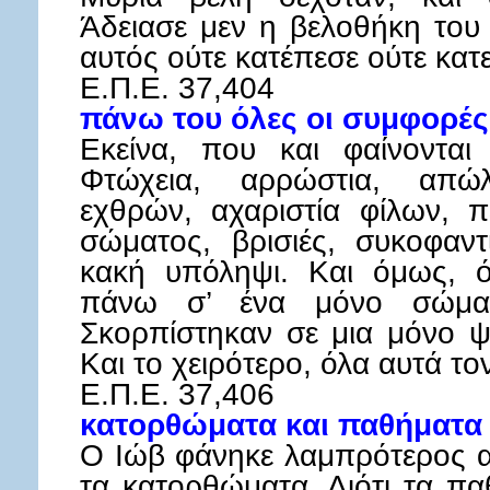
Άδειασε μεν η βελοθήκη του
αυτός ούτε κατέπεσε ούτε κατ
Ε.Π.Ε. 37,404
πάνω του όλες οι συμφορές
Εκείνα, που και φαίνονται 
Φτώχεια, αρρώστια, απώλ
εχθρών, αχαριστία φίλων, π
σώματος, βρισιές, συκοφαντ
κακή υπόληψι. Και όμως, ό
πάνω σ’ ένα μόνο σώμα
Σκορπίστηκαν σε μια μόνο ψ
Και το χειρότερο, όλα αυτά τ
Ε.Π.Ε. 37,406
κατορθώματα και παθήματα
Ο Ιώβ φάνηκε λαμπρότερος α
τα κατορθώματα. Διότι τα π