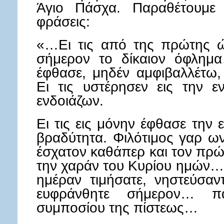
Άγιο Πάσχα. Παραθέτουμε 
φράσεις:
«…Ει τις από της πρώτης ώ
σήμερον το δίκαιον όφλημα
έφθασε, μηδέν αμφιβαλλέτω, 
Ει τις υστέρησεν εις την 
ενδοιάζων.
Ει τις εις μόνην έφθασε την
βραδύτητα. Φιλότιμος γαρ ων
έσχατον καθάπερ και τον πρώ
την χαράν του Κυρίου ημών… 
ημέραν τιμήσατε, νηστεύσαν
ευφράνθητε σήμε­ρον… π
συμποσίου της πίστεως…