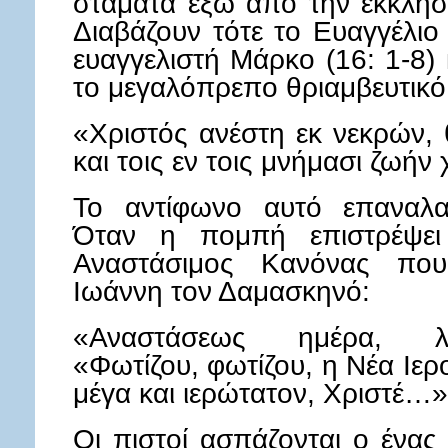
σταματά έξω από την εκκλησ
Διαβάζουν τότε το Ευαγγέλι
ευαγγελιστή Μάρκο (16: 1-8)
το μεγαλόπρεπο θριαμβευτικό
«Χριστός ανέστη εκ νεκρών,
και τοις εν τοις μνήμασι ζωήν
Το αντίφωνο αυτό επαναλα
Όταν η πομπή επιστρέψει
Αναστάσιμος Κανόνας που
Ιωάννη τον Δαμασκηνό:
«Αναστάσεως ημέρα, λ
«Φωτίζου, φωτίζου, η Νέα Ι
μέγα και ιερώτατον, Χριστέ…»
Οι πιστοί ασπάζονται ο ένας