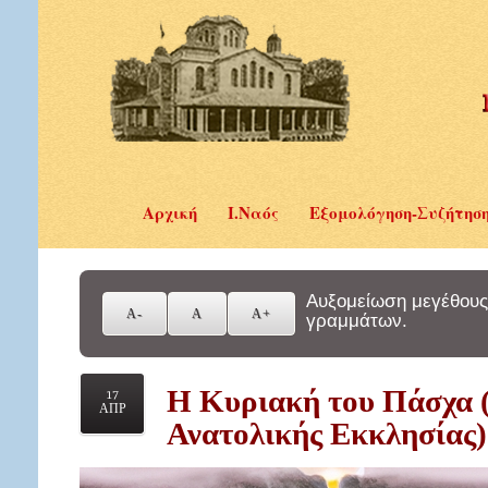
Αρχική
Ι.Ναός
Εξομολόγηση-Συζήτησ
Αυξομείωση μεγέθους
γραμμάτων.
Η Κυριακή του Πάσχα (L
17
ΑΠΡ
Ανατολικής Εκκλησίας)