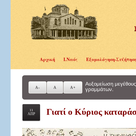
Αρχική
Ι.Ναός
Εξομολόγηση-Συζήτησ
Αυξομείωση μεγέθους
γραμμάτων.
Γιατί ο Κύριος καταράσ
11
ΑΠΡ