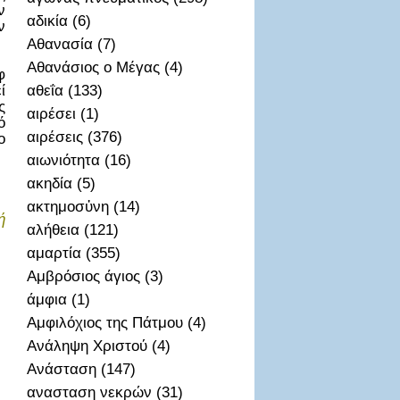
ν
αδικία (6)
ν
Αθανασία (7)
Αθανάσιος ο Μέγας (4)
φ
ί
αθεΐα (133)
ς
αιρέσει (1)
ό
αιρέσεις (376)
ο
αιωνιότητα (16)
ακηδία (5)
ακτημοσὐνη (14)
ή
αλήθεια (121)
αμαρτία (355)
Αμβρόσιος άγιος (3)
άμφια (1)
Αμφιλόχιος της Πάτμου (4)
Ανάληψη Χριστού (4)
Ανάσταση (147)
ανασταση νεκρών (31)