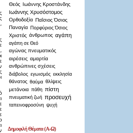
Θεός
Ιωάννης Κροστάνδης
Ιωάννης Χρυσόστομος
ς
ς
Ορθοδοξία
Παΐσιος Όσιος
,
Παναγία
Πορφύριος Όσιος
αγάπη
Χριστός
άνθρωπος
ς
αγάπη σε Θεό
ε
,
αγώνας πνευματικός
ι
αιρέσεις
αμαρτία
ε
ανθρώπινες σχέσεις
ν
ς
διάβολος
εγωισμός
εκκλησία
ι
θάνατος
θλίψεις
θαύμα
πίστη
μετάνοια
πάθη
ό
προσευχή
πνευματική ζωή
ι
ε
ταπεινοφροσύνη
ψυχή
ε
ε
ο
ι
Δημοφιλή
Θέματα (Α-Ω)
ν