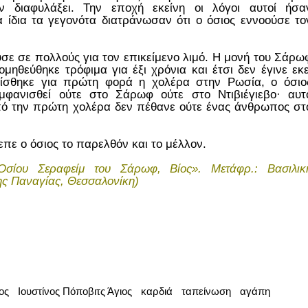
ν διαφυλάξει. Την εποχή εκείνη οι λόγοι αυτοί ήσα
 ίδια τα γεγονότα διατράνωσαν ότι ο όσιος εννοούσε το
ύσε σε πολλούς για τον επικείμενο λιμό. Η μονή του Σάρω
μηθεύθηκε τρόφιμα για έξι χρόνια και έτσι δεν έγινε εκε
νίσθηκε για πρώτη φορά η χολέρα στην Ρωσία, ο όσιο
φανισθεί ούτε στο Σάρωφ ούτε στο Ντιβιέγιεβο· αυτ
πό την πρώτη χολέρα δεν πέθανε ούτε ένας άνθρωπος στ
πε ο όσιος το παρελθόν και το μέλλον.
«Οσίου Σεραφείμ του Σάρωφ, Βίος». Μετάφρ.: Βασιλικ
της Παναγίας, Θεσσαλονίκη)
ος
Ιουστίνος Πόποβιτς Άγιος
καρδιά
ταπείνωση
αγάπη