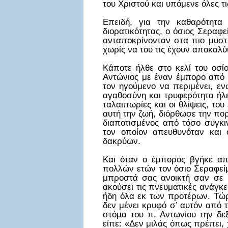
του Χριστού και υπόμενε όλες τι
Επειδή, για την καθαρότητα
διορατικότητας, ο όσιος Σεραφε
ανταποκρίνονταν στα πιο μυστι
χωρίς να του τις έχουν αποκαλύ
Κάποτε ήλθε στο κελί του οσί
Αντώνιος με έναν έμπορο από 
τον ηγούμενο να περιμένει, ε
αγαθοσύνη και τρυφερότητα ήλε
ταλαιπωρίες και οι θλίψεις, το
αυτή την ζωή, διόρθωσε την πορ
διαποτισμένος από τόσο συγκι
τον οποίον απευθυνόταν και 
δακρύων.
Και όταν ο έμπορος βγήκε απ
πολλών ετών τον όσιο Σεραφείμ
μπροστά σας ανοικτή σαν σε 
ακούσει τις πνευματικές ανάγκε
ήδη όλα εκ των προτέρων. Τώρ
δεν μένει κρυφό σ’ αυτόν από 
στόμα του π. Αντωνίου την δε
είπε: «Δεν μιλάς όπως πρέπει,