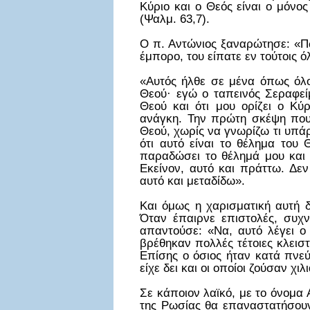
Κύριο και ο Θεός είναι ο μόνο
(Ψαλμ. 63,7).
Ο π. Αντώνιος ξαναρώτησε: «Πώ
έμπορο, του είπατε εν τούτοις 
«Αυτός ήλθε σε μένα όπως όλο
Θεού· εγώ ο ταπεινός Σεραφε
Θεού και ότι μου ορίζει ο Κύ
ανάγκη. Την πρώτη σκέψη που
Θεού, χωρίς να γνωρίζω τι υπά
ότι αυτό είναι το θέλημα του
παραδώσει το θέλημά μου και 
Εκείνον, αυτό και πράττω. Δεν
αυτό και μεταδίδω».
Και όμως η χαρισματική αυτή δ
Όταν έπαιρνε επιστολές, συχν
απαντούσε: «Να, αυτό λέγει ο
βρέθηκαν πολλές τέτοιες κλειστ
Επίσης ο όσιος ήταν κατά πνε
είχε δει και οι οποίοι ζούσαν χι
Σε κάποιον λαϊκό, με το όνομα 
της Ρωσίας θα επαναστατήσουν