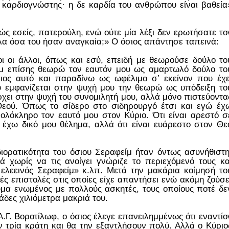
ς καρδιογνώστης· η δε καρδία του ανθρώπου είναι βαθεία
ς εσείς, πατερούλη, ενώ ούτε μία λέξι δεν ερωτήσατε το
όλα όσα του ήσαν αναγκαία;» Ο όσιος απάντησε ταπεινά:
ι οι άλλοι, όπως και εσύ, επειδή με θεωρούσε δούλο το
ίμ επίσης θεωρώ τον εαυτόν μου ως αμαρτωλό δούλο το
ριος αυτό και παραδίνω ως ωφέλιμο σ’ εκείνον που έχε
 εμφανίζεται στην ψυχή μου την θεωρώ ως υπόδειξη το
ρχει στην ψυχή του συνομιλητή μου, αλλά μόνο πιστεύοντα
 Θεού. Όπως το σίδερο στο σιδηρουργό έτσι και εγώ έχ
ολόκληρο τον εαυτό μου στον Κύριο. Ότι είναι αρεστό σ
 έχω δικό μου θέλημα, αλλά ότι είναι ευάρεστο στον Θε
ιορατικότητα του όσιου Σεραφείμ ήταν όντως ασυνήθιστη
ά χωρίς να τις ανοίγει γνώριζε το περιεχόμενό τους κα
 ελεεινός Σεραφείμ» κ.λπ. Μετά την μακάρια κοίμησή το
ές επιστολές στις οποίες είχε απαντήσει ενώ ακόμη ζούσε
ύμα ενωμένος με πολλούς ασκητές, τους οποίους ποτέ δε
λιάδες χιλιόμετρα μακριά του.
Α.Γ. Βοροτίλωφ, ο όσιος έλεγε επανειλημμένως ότι εναντίο
 τρία κράτη και θα την εξαντλήσουν πολύ. Αλλά ο Κύριο