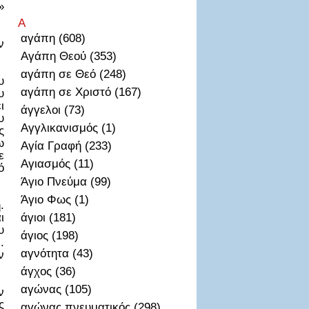
»
Α
αγάπη (608)
ν
Αγάπη Θεού (353)
αγάπη σε Θεό (248)
υ
αγάπη σε Χριστό (167)
υ
ι
άγγελοι (73)
υ
Αγγλικανισμός (1)
ς
ω
Αγία Γραφή (233)
ε
Αγιασμός (11)
ό
Άγιο Πνεύμα (99)
Άγιο Φως (1)
.
ι
άγιοι (181)
υ
άγιος (198)
.
αγνότητα (43)
ν
άγχος (36)
αγώνας (105)
ν
ς
αγώνας πνευματικός (298)