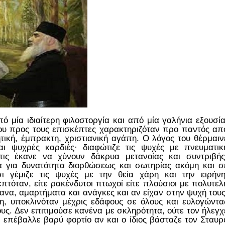
ό μία ιδιαίτερη φιλοστοργία και από μία γαλήνια εξουσία
ου προς τους επισκέπτες χαρακτηριζόταν προ παντός απ
ική, έμπρακτη, χριστιανική αγάπη. Ο λόγος του θέρμαιν
αι ψυχρές καρδιές· διαφώτιζε τις ψυχές με πνευματικ
τις έκανε να χύνουν δάκρυα μετανοίας και συντριβής
 για δυνατότητα διορθώσεως και σωτηρίας ακόμη και σ
ι γέμιζε τις ψυχές με την θεία χάρη και την ειρήνη
πτόταν, είτε ρακένδυτοι πτωχοί είτε πλούσιοι με πολυτελ
ανα, αμαρτήματα και ανάγκες και αν είχαν στην ψυχή τους
η, υποκλινόταν μέχρις εδάφους σε όλους και ευλογώντα
τους. Δεν επιτιμούσε κανένα με σκληρότητα, ούτε τον ήλεγχ
 επέβαλλε βαρύ φορτίο αν και ο ίδιος βάσταζε τον Σταυρ