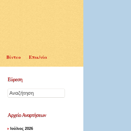
Βίντεο
Επικ/νία
Εύρεση
Αρχείο
Αναρτήσεων
Ιούλιος 2026