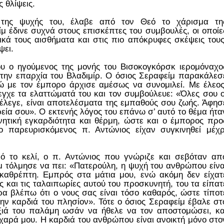
ς θλίψεις.
 της ψυχής του, έλαβε από τον Θεό το χάρισμα τη
ίμ έδινε συχνά στους επισκέπτες του συμβουλές, οι οποίε
κά τους αισθήματα και στις πιο απόκρυφες σκέψεις τους
ψει.
ου ο ηγούμενος της μονής του Βισοκογκόρσκ ιερομόναχο
την επαρχία του Βλαδιμίρ. Ο όσιος Σεραφείμ παρακάλεσ
νώ με τον έμπορο άρχισε αμέσως να συνομιλεί. Με έλεος
γχε τα ελαττώματά του και τον συμβούλευε: «Όλες σου ο
υ έλεγε, είναι αποτελέσματα της εμπαθούς σου ζωής. Άφησ
εία σου». Ο εκτενής λόγος του επάνω σ’ αυτό το θέμα ήτα
νητική εγκαρδιότητα και θέρμη, ώστε και ο έμπορος προ
ο παρευρισκόμενος π. Αντώνιος είχαν συγκινηθεί μέχρ
ό το κελί, ο π. Αντώνιος που γνώριζε και σεβόταν απ
 τόλμησε να πει: «Πατερούλη, η ψυχή του ανθρώπου είνα
καθρέπτη. Εμπρός στα μάτια μου, ενώ ακόμη δεν είχατ
ς και τις ταλαιπωρίες αυτού του προσκυνητή, του τα είπατ
α βλέπω ότι ο νους σας είναι τόσο καθαρός, ώστε τίποτ
την καρδιά του πλησίον». Τότε ο όσιος Σεραφείμ έβαλε στ
ξιά του παλάμη ωσάν να ήθελε να τον αποστομώσει, κα
 χαρά μου. Η καρδιά του ανθρώπου είναι ανοικτή μόνο στο