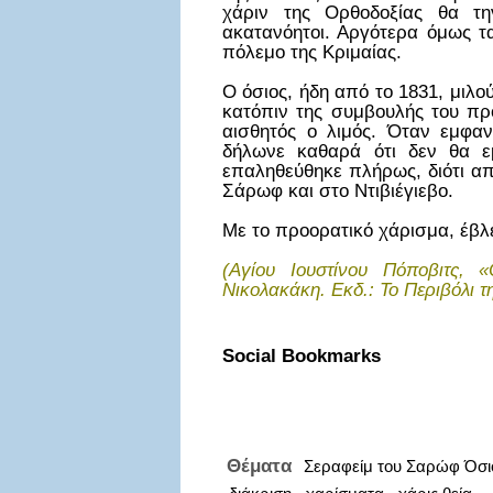
χάριν της Ορθοδοξίας θα τη
ακατανόητοι. Αργότερα όμως τα
πόλεμο της Κριμαίας.
Ο όσιος, ήδη από το 1831, μιλο
κατόπιν της συμβουλής του προ
αισθητός ο λιμός. Όταν εμφα
δήλωνε καθαρά ότι δεν θα εμ
επαληθεύθηκε πλήρως, διότι α
Σάρωφ και στο Ντιβιέγιεβο.
Με το προορατικό χάρισμα, έβλε
(Αγίου Ιουστίνου Πόποβιτς, 
Νικολακάκη. Εκδ.: Το Περιβόλι 
Social Bookmarks
Θέματα
Σεραφείμ του Σαρώφ Όσι