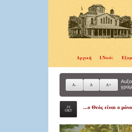
Αρχική
Ι.Ναός
Εξομ
Αυξο
γραμ
...ο Θεός είναι ο μό
29
ΟΚΤ