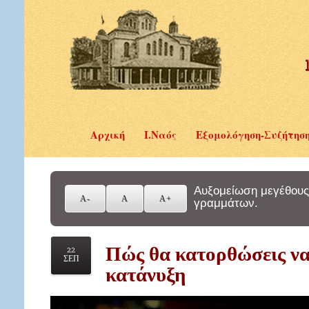
Αρχική
Ι.Ναός
Εξομολόγηση-Συζήτησ
Αυξομείωση μεγέθους
γραμμάτων.
Πώς θα κατορθώσεις να
22
ΣΕΠ
κατάνυξη